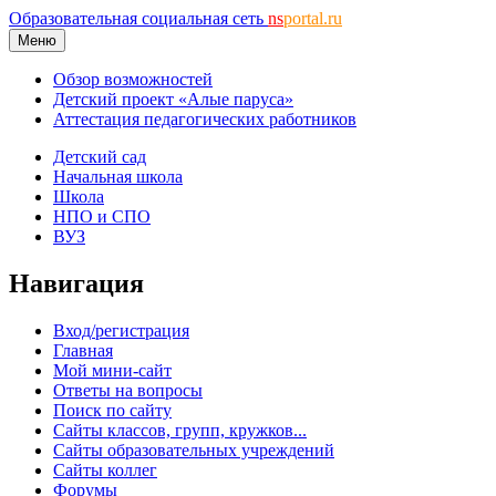
Образовательная социальная сеть
ns
portal.ru
Меню
Обзор возможностей
Детский проект «Алые паруса»
Аттестация педагогических работников
Детский сад
Начальная школа
Школа
НПО и СПО
ВУЗ
Навигация
Вход/регистрация
Главная
Мой мини-сайт
Ответы на вопросы
Поиск по сайту
Сайты классов, групп, кружков...
Сайты образовательных учреждений
Сайты коллег
Форумы