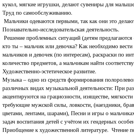
кукол, мягкие игрушки, делают сувениры для малышей
Труд по самообслуживанию.
Мальчики одеваются первыми, так как они это делаю
Познавательно-исследовательская деятельность.
Решение проблемных ситуаций (детям предлагаются с
кто ты – мальчик или девочка? Как необходимо вести
мальчиков и девочек (по интересам), раскраски по ин
количество предметов, а мальчикам найти соответст
Художественно-эстетическое развитие.
Музыка – одно из средств формирования полоролевог
различных видах музыкальной деятельности: При разу
акцентируются на грациозности, изяществе, мягкост
требующие мужской силы, ловкости, (наездники, брав
цветами, лентами, шарами), Песни и игры о мальчик
задач воспитания детей с учётом их гендерных особ
Приобщение к художественной литературе. Чтение по