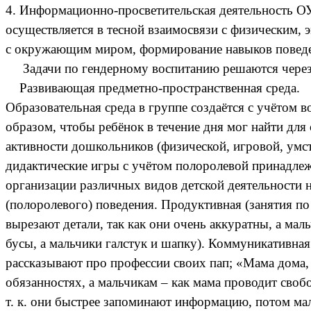
4. Информационно-просветительская деятельность О
осуществляется в тесной взаимосвязи с физическим, 
с окружающим миром, формирование навыков поведен
Задачи по гендерному воспитанию решаются через 
Развивающая предметно-пространственная среда.
Образовательная среда в группе создаётся с учётом
образом, чтобы ребёнок в течение дня мог найти для 
активности дошкольников (физической, игровой, умств
дидактические игры с учётом полоролевой принадлеж
организации различных видов детской деятельности 
(полоролевого) поведения. Продуктивная (занятия по
вырезают детали, так как они очень аккуратны, а ма
бусы, а мальчики галстук и шапку). Коммуникативная
рассказывают про профессии своих пап; «Мама дома, 
обязанностях, а мальчикам – как мама проводит свобо
т. к. они быстрее запоминают информацию, потом мал