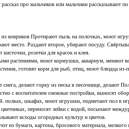
т рассказ про мальчиков или мальчики рассказывают по
 из ковриков Протирают пыль на полочках, моют игру
ирают место. Раздают второе, убирают посуду. Свёртыв
 кисточки, розетки для красок и клея.
ыми растениями, моют кормушки, аквариум, меняют во
стения, готовят корм для рыб, птиц, моют блюдца из-
снега, делают горку из песка в песочнице, делают По
стно с воспитателем снежные постройки, выносят обору
ой. полках, шкафах, моют игрушки, подметают пол в и
 цветниках, переносят лейки с водой, посыпают между
алывают всходы огородных культур и цветов.
уют из бумаги, картона, бросового материала, мелког