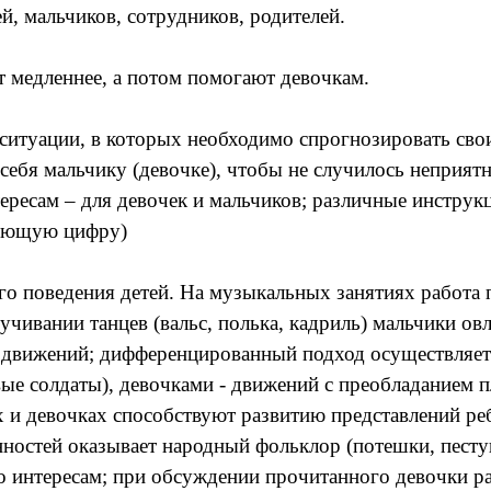
, мальчиков, сотрудников, родителей.
т медленнее, а потом помогают девочкам.
итуации, в которых необходимо спрогнозировать свои 
 себя мальчику (девочке), чтобы не случилось неприят
тересам – для девочек и мальчиков; различные инструк
вующую цифру)
о поведения детей. На музыкальных занятиях работа 
чивании танцев (вальс, полька, кадриль) мальчики ов
и движений; дифференцированный подход осуществляет
ые солдаты), девочками - движений с преобладанием п
ах и девочках способствуют развитию представлений р
енностей оказывает народный фольклор (потешки, пест
 интересам; при обсуждении прочитанного девочки рас