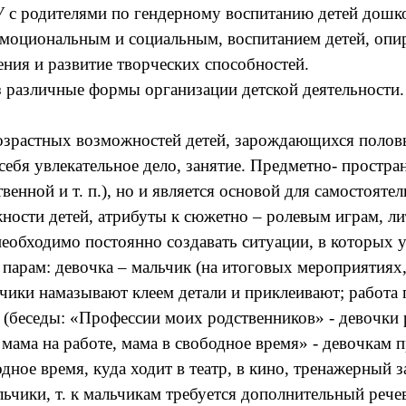
У с родителями по гендерному воспитанию детей дошк
эмоциональным и социальным, воспитанием детей, опи
ия и развитие творческих способностей.
различные формы организации детской деятельности.
 возрастных возможностей детей, зарождающихся полов
себя увлекательное дело, занятие. Предметно- простра
енной и т. п.), но и является основой для самостояте
ности детей, атрибуты к сюжетно – ролевым играм, ли
необходимо постоянно создавать ситуации, в которых 
 парам: девочка – мальчик (на итоговых мероприятиях,
льчики намазывают клеем детали и приклеивают; работа
 (беседы: «Профессии моих родственников» - девочки
мама на работе, мама в свободное время» - девочкам п
дное время, куда ходит в театр, в кино, тренажерный з
ьчики, т. к мальчикам требуется дополнительный рече