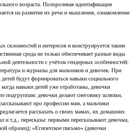
ольного возраста. Полоролевая идентификация
рается на развитие их речи и мышления, ознакомление
ых склонностей и интересов и конструируется таким
нственная среда не только обеспечивает разные виды
льной деятельности с учётом гендерных особенностей:
тература и журналы для мальчиков и девочек. При
у детей будут формироваться навыки социального
 когда навыки детей уже отработаны, девочки
 по подгруппам: девочки делают снеговику шляпки,
 рассказывают про профессии мам, а мальчики
редлагается рассказать о своих мамах, их домашних
ал и т.д., пересказы: первыми пересказывают девочки,
вой образец); «Египетское письмо» (девочки