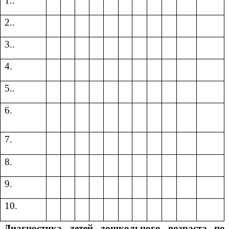
1..
2..
3..
4.
5..
6.
7.
8.
9.
10.
Диагностика детей дошкольного возраста по