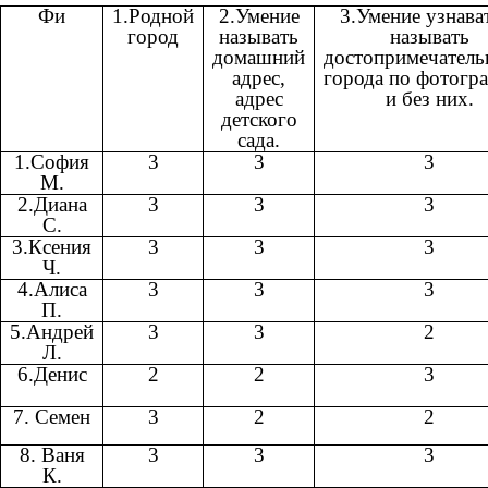
Фи
1.Родной
2.Умение
3.Умение узнава
город
называть
называть
домашний
достопримечатель
адрес,
города по фотогр
адрес
и без них.
детского
сада.
1.София
3
3
3
М.
2.Диана
3
3
3
С.
3.Ксения
3
3
3
Ч.
4.Алиса
3
3
3
П.
5.Андрей
3
3
2
Л.
6.Денис
2
2
3
7. Семен
3
2
2
8. Ваня
3
3
3
К.