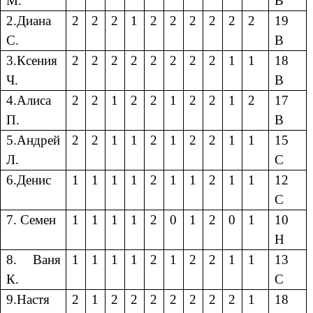
М.
В
2.Диана
2
2
2
1
2
2
2
2
2
2
19
С.
В
3.Ксения
2
2
2
2
2
2
2
2
1
1
18
Ч.
В
4.Алиса
2
2
1
2
2
1
2
2
1
2
17
П.
В
5.Андрей
2
2
1
1
2
1
2
2
1
1
15
Л.
С
6.Денис
1
1
1
1
2
1
1
2
1
1
12
С
7. Семен
1
1
1
1
2
0
1
2
0
1
10
Н
8. Ваня
1
1
1
1
2
1
2
2
1
1
13
К.
С
9.Настя
2
1
2
2
2
2
2
2
2
1
18