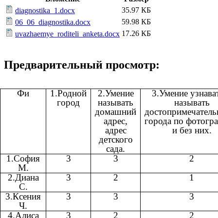
35.97 КБ
diagnostika_1.docx
59.98 КБ
06_06_diagnostika.docx
17.26 КБ
uvazhaemye_roditeli_anketa.docx
Предварительный просмотр:
Фи
1.Родной
2.Умение
3.Умение узнава
город
называть
называть
домашний
достопримечатель
адрес,
города по фотогр
адрес
и без них.
детского
сада.
1.София
3
3
2
М.
2.Диана
3
2
1
С.
3.Ксения
3
3
3
Ч.
4.Алиса
3
2
2