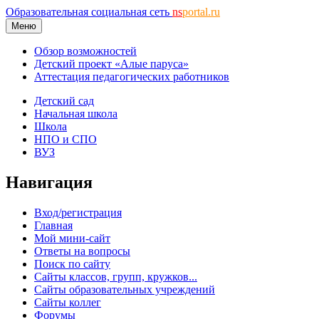
Образовательная социальная сеть
ns
portal.ru
Меню
Обзор возможностей
Детский проект «Алые паруса»
Аттестация педагогических работников
Детский сад
Начальная школа
Школа
НПО и СПО
ВУЗ
Навигация
Вход/регистрация
Главная
Мой мини-сайт
Ответы на вопросы
Поиск по сайту
Сайты классов, групп, кружков...
Сайты образовательных учреждений
Сайты коллег
Форумы