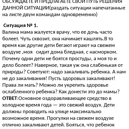
ОБСУЖДАЕТЕ И ПРЕДЛАГАЕТЕ СВОЙ ПУТЬ РЕШЕНИЯ
ДАННОЙ СИТУАЦИИ(раздать ситуации напечатанные
на листе двум командам одновременно)
Ситуация № 1.
Валина мама жалуется врачу, что ее дочь часто
болеет. Чуть сквозит, она начинает кашлять.В то
время как другие дети бегают играют на свежем
воздухе ,моя сидит дома бледная, с насморком.
Почему одни дети не боятся простуды, а моя то и
дело болеет? Наверное, такая уж она слабенькая от
природы? Советуют: надо закаливать ребенка. А нам
не до закаливания! Пусть здоровых закаливают!
Права ли мать? Можно ли укрепить здоровье
ослабленного ребенка? Как донести это до мамы?
ОТВЕТ
:Основное оздоравливающее средство в
холодное время года — это свежий воздух. Дети
должны проводить на улице максимально
возможное время. Прогулки на свежем воздухе
отлично закаливают детей. Бояться, что ребенок