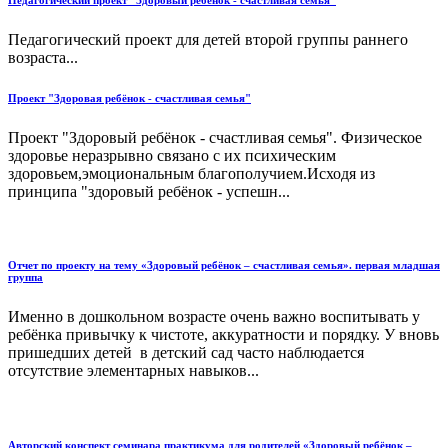
Педагогический проект для детей второй группы раннего
возраста...
Проект "Здоровая ребёнок - счастливая семья"
Проект "Здоровый ребёнок - счастливая семья". Физическое
здоровье неразрывно связано с их психическим
здоровьем,эмоциональным благополучием.Исходя из
принципа "здоровый ребёнок - успешн...
Отчет по проекту на тему «Здоровый ребёнок – счастливая семья». первая младшая
группа
Именно в дошкольном возрасте очень важно воспитывать у
ребёнка привычку к чистоте, аккуратности и порядку. У вновь
пришедших детей в детский сад часто наблюдается
отсутствие элементарных навыков...
Авторский конспект семинара практикума для родителей «Здоровый ребёнок –