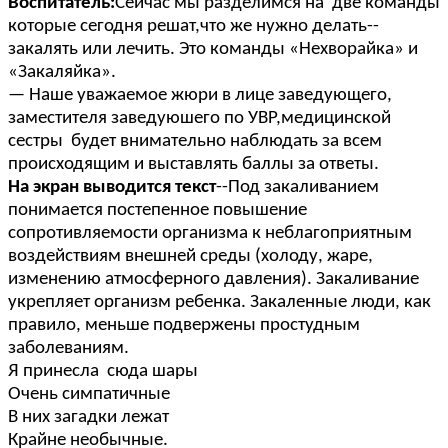
Воспитатель:
Сейчас мы разделимся на две команды
которые сегодня решат,что же нужно делать--
закалять или лечить. Это команды «Нехворайка» и
«Закаляйка».
— Наше уважаемое жюри в лице заведующего,
заместителя заведуюшего по УВР,медицинской
сестры будет внимательно наблюдать за всем
происходящим и выставлять баллы за ответы.
На экран выводится текст
--Под закаливанием
понимается постепенное повышение
сопротивляемости организма к неблагоприятным
воздействиям внешней среды (холоду, жаре,
изменению атмосферного давления). Закаливание
укрепляет организм ребенка. Закаленные люди, как
правило, меньше подвержены простудным
заболеваниям.
Я принесла сюда шары
Очень симпатичные
В них загадки лежат
Крайне необычные.