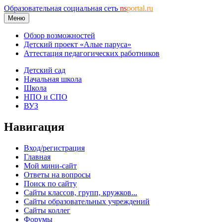
Образовательная социальная сеть
ns
portal.ru
Меню
Обзор возможностей
Детский проект «Алые паруса»
Аттестация педагогических работников
Детский сад
Начальная школа
Школа
НПО и СПО
ВУЗ
Навигация
Вход/регистрация
Главная
Мой мини-сайт
Ответы на вопросы
Поиск по сайту
Сайты классов, групп, кружков...
Сайты образовательных учреждений
Сайты коллег
Форумы