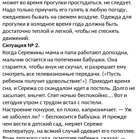
может во время прогулки простудиться, не следует.
Надо только приучить его гулять в любую погоду,
ежедневно бывать на свежем воздухе. Одежда для
прогулки в холодное время года должна быть
достаточно теплой и легкой, чтобы не стеснять
движений.
Ситуация № 2.
Когда Сережины мама и папа работают допоздна,
мальчик остается на попечении бабушки. Она
старается, чтобы внук не скучал, и разрешает ему
смотреть все телевизионные передачи. («Пусть
ребенок получит удовольствие!») Приходит время
сна, и Сережа со скандалом идет в постель. Долго не
засыпает, хнычет. Спит ночью беспокойно.… Вот и
сегодня утром с трудом встал с постели.
Настроение понурое, ел плохо, капризничает. — Уж
не заболел ли? – беспокоится бабушка. И прежде
чем вести в детский сад, меряет Сереже
температуру, на всякий случай одевает его потеплее.
Врач детского сада, осмотрев ребенка, сказал: —