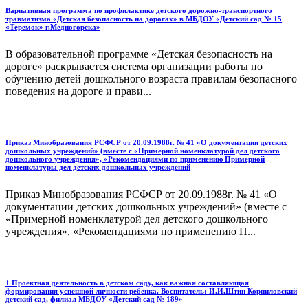
Вариативная программа по профилактике детского дорожно-транспортного
травматизма «Детская безопасность на дорогах» в МБДОУ «Детский сад № 15
«Теремок» г.Медногорска»
В образовательной программе «Детская безопасность на
дороге» раскрывается система организации работы по
обучению детей дошкольного возраста правилам безопасного
поведения на дороге и прави...
Приказ Минобразования РСФСР от 20.09.1988г. № 41 «О документации детских
дошкольных учреждений» (вместе с «Примерной номенклатурой дел детского
дошкольного учреждения», «Рекомендациями по применению Примерной
номенклатуры дел детских дошкольных учреждений
Приказ Минобразования РСФСР от 20.09.1988г. № 41 «О
документации детских дошкольных учреждений» (вместе с
«Примерной номенклатурой дел детского дошкольного
учреждения», «Рекомендациями по применению П...
1 Проектная деятельность в детском саду, как важная составляющая
формирования успешной личности ребенка. Воспитатель: И.И.Штин Корниловский
детский сад, филиал МБДОУ «Детский сад № 189»