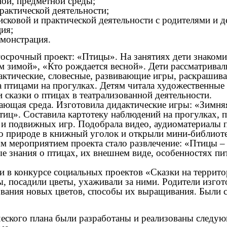
ной, предметной среды;
рактической деятельности;
исковой и практической деятельности с родителями и д
ция;
емонстрация.
осрочный проект: «Птицы». На занятиях дети знакоми
м зимой», «Кто рождается весной». Дети рассматривал
актические, словесные, развивающие игры, раскрашива
птицами на прогулках. Детям читала художественные п
 сказки о птицах в театрализованной деятельности.
ающая среда. Изготовила дидактические игры: «Зимняя
ц». Составила картотеку наблюдений на прогулках, п
 и подвижных игр. Подобрала видео, аудиоматериалы 
о природе в книжный уголок и открыли мини-библиоте
м мероприятием проекта стало развлечение: «Птицы –
е знания о птицах, их внешнем виде, особенностях пи
и в конкурсе социальных проектов «Сказки на террит
, посадили цветы, ухаживали за ними. Родители изго
азвания новых цветов, способы их выращивания. Были 
ического плана были разработаны и реализованы след