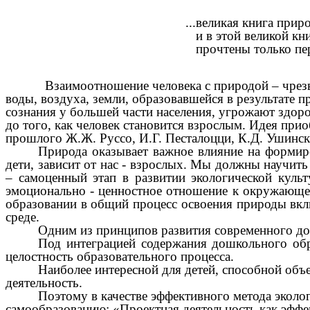
...великая книга природы откры
и в этой великой книге до с
прочтены только первые ст
Д. И. Пис
Взаимоотношение человека с природой – чрез
воды, воздуха, земли, образовавшейся в результате п
сознания у большей части населения, угрожают здор
до того, как человек становится взрослым. Идея при
прошлого Ж.Ж. Руссо, И.Г. Песталоцци, К.Д. Ушинск
Природа оказывает важное влияние на формиро
дети, зависит от нас - взрослых. Мы должны научить
– самоценный этап в развитии экологической культ
эмоционально - ценностное отношение к окружающе
образовании в общий процесс освоения природы вклю
среде.
Одним из принципов развития современного до
Под интеграцией содержания дошкольного обр
целостность образовательного процесса.
Наиболее интересной для детей, способной объе
деятельность.
Поэтому в качестве эффективного метода эколо
самообразованию: «Проектная деятельность как эффе