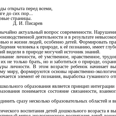
та перед всеми,
их пор...
раницы.
арев
вычайно актуальный вопрос современности. Нарушение
роизводственной деятельности и в результате невысок
овью и жизни людей, особенно детей. Формировать пра
общения человека к природе, к её познанию, имеет гл
ий видели в природе могучий источник знаний.
вание личности, её умственное, нравственное, трудо
 их не только брать, но и заботиться о природе, охра
уры личности. В этом возрасте ребенок начинает в
му миру, формируются основы нравственно-экологич
чается элемент её познания, выработка гуманного о
школьного образования является принцип интеграции 
азования понимается состояние связанности, взаимо
динить сразу несколько образовательных областей и в
гического воспитания детей дошкольного возраста я в
ктивный метод экологического воспитания детей дошко