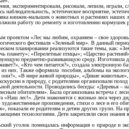
ые».
ения, экспериментировали, рисовали, лепили, играли, 
сь наблюдательность, эстетическое восприятие, эстети
вка книжек-малышек о животных и растениях наших ле
лжили работу по ремонту и изготовлению кормушек р
м проектом «Лес мы любим, охраняем – свое здоровье
огического фестиваля «Зеленый мир». В данный перио
ском планировании реализуются такие темы, как: «Зе
ечь планету»; «Перелетные птицы»; «Царство растений
твующую предметно-развивающую среду. Изготовила дид
 живет?», «Кто чем питается?», создала электронную б
й из них. Также оформила пособия, альбомы на эколог
 они?», «В мире живой природы», «Дикие животные», 
кскурсии в природу, с родителями организовали поход 
ьной деятельности. Проводились беседы: «Деревья – н
лесным обитателям». Была организована встреча с лес
та «Наш лес!». Дети знакомятся с жизнью леса через д
художественные произведения, стихи о лесе и его обит
», показали ее родителям и детям других групп. На п
ающими технологиями. Дети закрепляли свои знания в 
ьский уголок помещалась информация о природе и эко