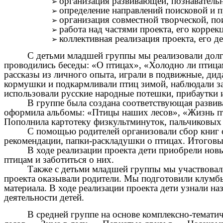
организация развивающей, познаватель
определение направлений поисковой и п
организация совместной творческой, по
работа над частями проекта, его коррек
коллективная реализация проекта, его д
С детьми младшей группы мы реализовали долг
проводились беседы: «О птицах», «Холодно ли птица
рассказы из личного опыта, играли в подвижные, дид
кормушки и подкармливали птиц зимой, наблюдали за 
использовали русские народные потешки, прибаутки и
В группе была создана соответствующая развив
оформила альбомы: «Птицы наших лесов», «Жизнь пти
Пополнила картотеку физкультминуток, пальчиковых
С помощью родителей организовали сбор книг 
рекомендации, папки-раскладушки о птицах. Итоговы
В ходе реализации проекта дети приобрели новы
птицам и заботиться о них.
Также с детьми младшей группы мы участвовал
проекта оказывали родители. Мы подготовили клумбы
материала. В ходе реализации проекта дети узнали н
деятельности детей.
В средней группе на основе комплексно-темат