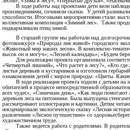
лесов», «Зима в лесу», «Пернатые друзья», «Насеком
В ходе работы над проектами дети вели наблюд
произведениями, сочиняли сказки. У детей развивали
способности. Итоговыми мероприятиями стали: выста
коллективная композиция «Зимний лес». Также продо
подкармливали птиц зимой.
В старшей группе мы работали над долгосрочны
фотоконкурсе «Природы лик живой» городского экол
«Животный мир наших лесов». В комплексно-тематиче
высок он и могуч»; «Лесной календарь»; «Будем бер
Для реализации проекта организовала соответс
«Четвертый лишний», «Что растет в лесу?», «Кто где
листья деревьев и кустарников и изготовили гербари
ознакомления детей с миром природы: «Цветы. Какие
В ходе реализации проекта ходили с детьми на э
обитателей в процессе непосредственной образовател
всех чудес», «Синичкин день», «Как люди помогают 
деревьев леса на питомнике. Была выпущена стенгазе
рассматривают иллюстрации и картинки. Детям читаю 
инсценировали экологическую сказку «Лесная история
развлечение «Лесное путешествие» со здоровьесберег
художественном труде.
Также ведется работа с родителями. В родител