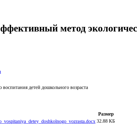
эффективный метод экологичес
а
о воспитания детей дошкольного возраста
Размер
32.88 КБ
o_vospitaniya_detey_doshkolnogo_vozrasta.docx