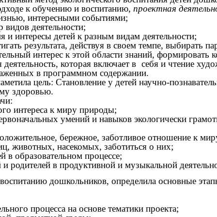
одходе к обучению и воспитанию,
проектная деятельн
жизнью, интересными событиями;
р видов деятельности;
я и интересы детей к разным видам деятельности;
игать результата, действуя в своем темпе, выбирать п
тельный интерес к этой области знаний, формировать 
тельность, которая включает в себя и чтение худож
раженных в программном содержании.
наметила цель: Становление у детей научно-познавател
ему здоровью.
чи:
ого интереса к миру природы;
ервоначальных умений и навыков экологически грамот
оложительное, бережное, заботливое отношение к ми
ц, животных, насекомых, заботиться о них;
ей в образовательном процессе;
й и родителей в продуктивной и музыкальной деятельн
 воспитанию дошкольников, определила основные этап
льного процесса на основе тематики проекта;