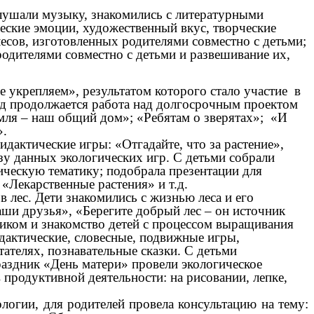
слушали музыку, знакомились с литературными
ческие эмоции, художественный вкус, творческие
сов, изготовленных родителями совместно с детьми;
одителями совместно с детьми и развешивание их,
 укрепляем», результатом которого стало участие в
д продолжается работа над долгосрочным проектом
мля – наш общий дом»; «Ребятам о зверятах»; «И
».
актические игры: «Отгадайте, что за растение»,
азу данных экологических игр. С детьми собрали
ическую тематику; подобрала презентации для
«Лекарственные растения» и т.д.
в лес. Дети знакомились с жизнью леса и его
аши друзья», «Берегите добрый лес – он источник
ником и знакомство детей с процессом выращивания
идактические, словесные, подвижные игры,
ателях, познавательные сказки. С детьми
раздник «День матери» провели экологическое
продуктивной деятельности: на рисовании, лепке,
логии, для родителей провела консультацию на тему: