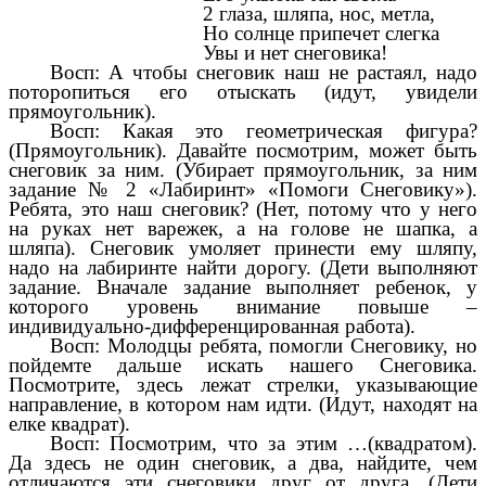
2 глаза, шляпа, нос, метла,
Но солнце припечет слегка
Увы и нет снеговика!
Восп: А чтобы снеговик наш не растаял, надо
поторопиться его отыскать (идут, увидели
прямоугольник).
Восп: Какая это геометрическая фигура?
(Прямоугольник). Давайте посмотрим, может быть
снеговик за ним. (Убирает прямоугольник, за ним
задание № 2 «Лабиринт» «Помоги Снеговику»).
Ребята, это наш снеговик? (Нет, потому что у него
на руках нет варежек, а на голове не шапка, а
шляпа). Снеговик умоляет принести ему шляпу,
надо на лабиринте найти дорогу. (Дети выполняют
задание. Вначале задание выполняет ребенок, у
которого уровень внимание повыше –
индивидуально-дифференцированная работа).
Восп: Молодцы ребята, помогли Снеговику, но
пойдемте дальше искать нашего Снеговика.
Посмотрите, здесь лежат стрелки, указывающие
направление, в котором нам идти. (Идут, находят на
елке квадрат).
Восп: Посмотрим, что за этим …(квадратом).
Да здесь не один снеговик, а два, найдите, чем
отличаются эти снеговики друг от друга. (Дети