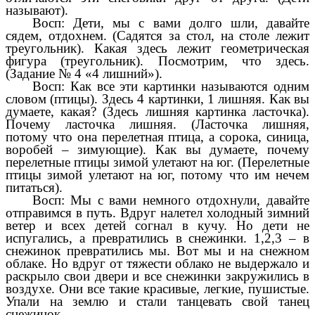
называют).
Восп: Дети, мы с вами долго шли, давайте
сядем, отдохнем. (Садятся за стол, на столе лежит
треугольник). Какая здесь лежит геометрическая
фигура (треугольник). Посмотрим, что здесь.
(Задание № 4 «4 лишний»).
Восп: Как все эти картинки называются одним
словом (птицы). Здесь 4 картинки, 1 лишняя. Как вы
думаете, какая? (Здесь лишняя картинка ласточка).
Почему ласточка лишняя. (Ласточка лишняя,
потому что она перелетная птица, а сорока, синица,
воробей – зимующие). Как вы думаете, почему
перелетные птицы зимой улетают на юг. (Перелетные
птицы зимой улетают на юг, потому что им нечем
питаться).
Восп: Мы с вами немного отдохнули, давайте
отправимся в путь. Вдруг налетел холодный зимний
ветер и всех детей согнал в кучу. Но дети не
испугались, а превратились в снежинки. 1,2,3 – в
снежинок превратились мы. Вот мы и на снежном
облаке. Но вдруг от тяжести облако не выдержало и
раскрыло свои двери и все снежинки закружились в
воздухе. Они все такие красивые, легкие, пушистые.
Упали на землю и стали танцевать свой танец
снежинок.