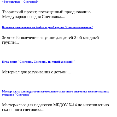
«Вот так чудо – Снеговик!»
Творческий проект, посвященный празднованию
Международного дня Снеговика....
Конспект развлечения во 2-ой младшей группе "Снеговик-снеговик"
Зимнее Развлечение на улице для детей 2-ой младшей
группы...
Игра-песня "Снеговик, Снеговик, ты такой хороший!"
Материал для разучивания с детьми....
Мастер-класс для педагогов изготовление сказочного снеговика из пластиковых
стаканов "Снеговик"
Мастер-класс для педагогов МБДОУ №14 по изготовлению
сказочного снеговика....