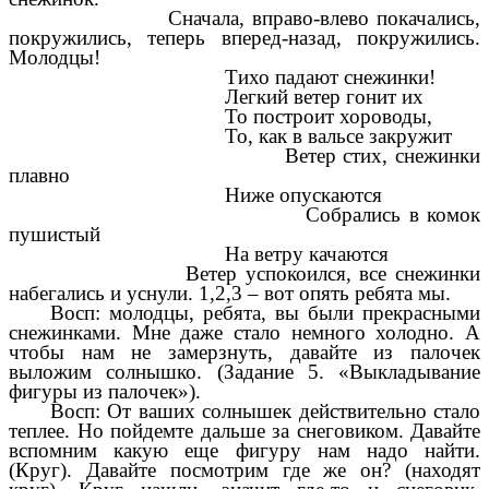
Сначала, вправо-влево покачались,
покружились, теперь вперед-назад, покружились.
Молодцы!
Тихо падают снежинки!
Легкий ветер гонит их
То построит хороводы,
То, как в вальсе закружит
Ветер стих, снежинки
плавно
Ниже опускаются
Собрались в комок
пушистый
На ветру качаются
Ветер успокоился, все снежинки
набегались и уснули. 1,2,3 – вот опять ребята мы.
Восп: молодцы, ребята, вы были прекрасными
снежинками. Мне даже стало немного холодно. А
чтобы нам не замерзнуть, давайте из палочек
выложим солнышко. (Задание 5. «Выкладывание
фигуры из палочек»).
Восп: От ваших солнышек действительно стало
теплее. Но пойдемте дальше за снеговиком. Давайте
вспомним какую еще фигуру нам надо найти.
(Круг). Давайте посмотрим где же он? (находят