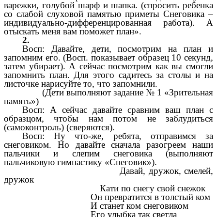
варежки, голубой шарф и шапка. (спросить ребенка
со слабой слуховой памятью приметы Снеговика –
индивидуально-дифференцированная работа). А
отыскать меня вам поможет план».
2.
Восп: Давайте, дети, посмотрим на план и
запомним его. (Восп. показывает образец 10 секунд,
затем убирает). А сейчас посмотрим как вы смогли
запомнить план. Для этого садитесь за столы и на
листочке нарисуйте то, что запомнили.
(Дети выполняют задание № 1 «Зрительная
память»)
Восп: А сейчас давайте сравним ваш план с
образцом, чтобы нам потом не заблудиться
(самоконтроль) (сверяются).
Восп: Ну что-же, ребята, отправимся за
снеговиком. Но давайте сначала разогреем наши
пальчики и слепим снеговика (выполняют
пальчиковую гимнастику «Снеговик»).
Давай, дружок, смелей,
дружок
Кати по снегу свой снежок
Он превратится в толстый ком
И станет ком снеговиком
Его улыбка так светла