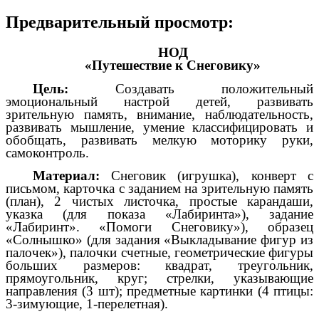
Предварительный просмотр:
НОД
«Путешествие к Снеговику»
Цель:
Создавать положительный
эмоциональный настрой детей, развивать
зрительную память, внимание, наблюдательность,
развивать мышление, умение классифицировать и
обобщать, развивать мелкую моторику руки,
самоконтроль.
Материал:
Снеговик (игрушка), конверт с
письмом, карточка с заданием на зрительную память
(план), 2 чистых листочка, простые карандаши,
указка (для показа «Лабиринта»), задание
«Лабиринт». «Помоги Снеговику»), образец
«Солнышко» (для задания «Выкладывание фигур из
палочек»), палочки счетные, геометрические фигуры
больших размеров: квадрат, треугольник,
прямоугольник, круг; стрелки, указывающие
направления (3 шт); предметные картинки (4 птицы:
3-зимующие, 1-перелетная).