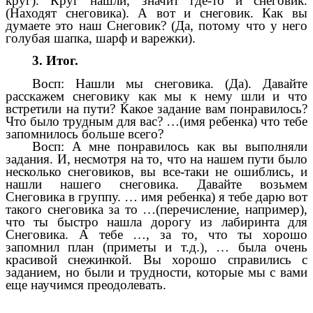
круг). Круг нашли, значит где-то и снеговик.
(Находят снеговика). А вот и снеговик. Как вы
думаете это наш Снеговик? (Да, потому что у него
голубая шапка, шарф и варежки).
3. Итог.
Восп: Нашли мы снеговика. (Да). Давайте
расскажем снеговику как мы к нему шли и что
встретили на пути? Какое задание вам понравилось?
Что было трудным для вас? …(имя ребенка) что тебе
запомнилось больше всего?
Восп: А мне понравилось как вы выполняли
задания. И, несмотря на то, что на нашем пути было
несколько снеговиков, вы все-таки не ошиблись, и
нашли нашего снеговика. Давайте возьмем
Снеговика в группу. … имя ребенка) я тебе дарю вот
такого снеговика за то …(перечисление, например),
что ты быстро нашла дорогу из лабиринта для
Снеговика. А тебе …, за то, что ты хорошо
запомнил план (приметы и т.д.), … была очень
красивой снежинкой. Вы хорошо справились с
заданием, но были и трудности, которые мы с вами
еще научимся преодолевать.