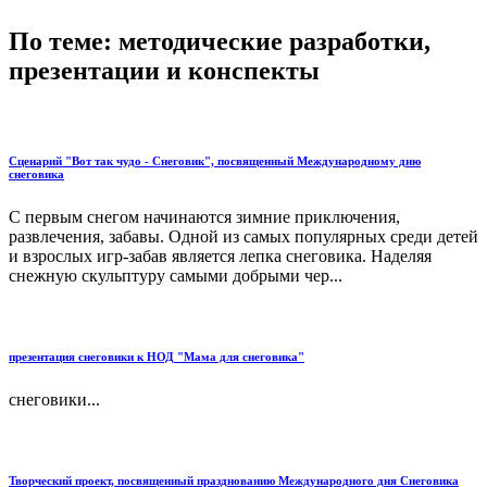
По теме: методические разработки,
презентации и конспекты
Сценарий "Вот так чудо - Снеговик", посвященный Международному дню
снеговика
С первым снегом начинаются зимние приключения,
развлечения, забавы. Одной из самых популярных среди детей
и взрослых игр-забав является лепка снеговика. Наделяя
снежную скульптуру самыми добрыми чер...
презентация снеговики к НОД "Мама для снеговика"
снеговики...
Творческий проект, посвященный празднованию Международного дня Снеговика