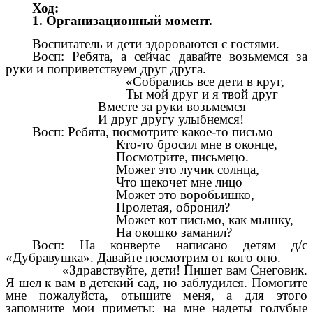
Ход:
1. Организационный момент.
Воспитатель и дети здороваются с гостями.
Восп: Ребята, а сейчас давайте возьмемся за
руки и поприветствуем друг друга.
«Собрались все дети в круг,
Ты мой друг и я твой друг
Вместе за руки возьмемся
И друг другу улыбнемся!
Восп: Ребята, посмотрите какое-то письмо
Кто-то бросил мне в оконце,
Посмотрите, письмецо.
Может это лучик солнца,
Что щекочет мне лицо
Может это воробьишко,
Пролетая, обронил?
Может кот письмо, как мышку,
На окошко заманил?
Восп: На конверте написано детям д/с
«Дубравушка». Давайте посмотрим от кого оно.
«Здравствуйте, дети! Пишет вам Снеговик.
Я шел к вам в детский сад, но заблудился. Помогите
мне пожалуйста, отыщите меня, а для этого
запомните мои приметы: на мне надеты голубые