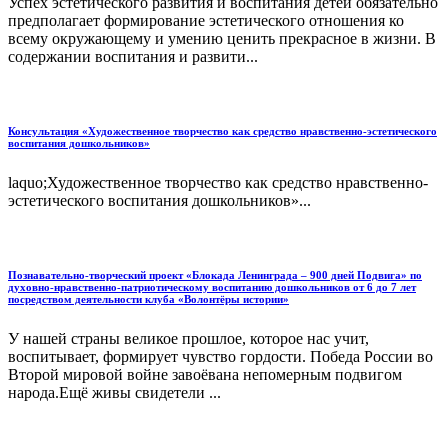
Успех эстетического развития и воспитания детей обязательно
предполагает формирование эстетического отношения ко
всему окружающему и умению ценить прекрасное в жизни. В
содержании воспитания и развити...
Консультация «Художественное творчество как средство нравственно-эстетического
воспитания дошкольников»
laquo;Художественное творчество как средство нравственно-
эстетического воспитания дошкольников»...
Познавательно-творческий проект «Блокада Ленинграда – 900 дней Подвига» по
духовно-нравственно-патриотическому воспитанию дошкольников от 6 до 7 лет
посредством деятельности клуба «Волонтёры истории»
У нашей страны великое прошлое, которое нас учит,
воспитывает, формирует чувство гордости. Победа России во
Второй мировой войне завоёвана непомерным подвигом
народа.Ещё живы свидетели ...