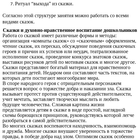
Ритуал “выхода” из сказки.
Согласно этой структуре занятия можно работать со всеми
видами сказок.
Сказки и духовно-нравственное воспитание дошкольников
Работа со сказкой имеет различные формы и методы:
организация «комнаты сказок» со «сказочным» оформлением,
чтение сказок, их пересказ, обсуждение поведения сказочных
героев и причин их успехов или неудач, театрализованное
исполнение сказок, проведение конкурса знатоков сказок,
выставки рисунков детей по мотивам сказок и многое другое.
Сказки представляют богатый материал для нравственного
воспитания детей. Недаром они составляют часть текстов, на
которых дети постигают многообразие мира.
В споре народного героя с отрицательным персонажем
решается вопрос о торжестве добра и наказании зла. Сказка
вызывает протест против существующей действительности,
учит мечтать, заставляет творчески мыслить и любить
будущее человечества. Сложная картина жизни
представляется детям в сказке в виде простой, наглядной
схемы борющихся принципов, руководствуясь которой легче
разобраться в самой действительности.
Во многих сказках воспеваются находчивость, взаимопомощь
и дружба. Многие сказки внушают уверенность в торжестве
правды, в победе добра над злом. Оптимизм сказок особенно