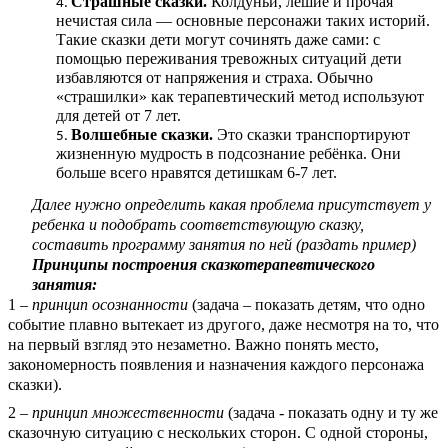
Страшные сказки.
Колдуньи, лешие и прочая
нечистая сила — основные персонажи таких историй.
Такие сказки дети могут сочинять даже сами: с
помощью переживания тревожных ситуаций дети
избавляются от напряжения и страха. Обычно
«страшилки» как терапевтический метод используют
для детей от 7 лет.
Волшебные сказки.
Это сказки транспортируют
жизненную мудрость в подсознание ребёнка. Они
больше всего нравятся детишкам 6-7 лет.
Далее нужно определить какая проблема присутствует у
ребенка и подобрать соответствующую сказку,
составить программу занятия по ней (раздать пример)
Принципы построения сказкотерапевтического
занятия:
1 –
принцип осознанности
(задача – показать детям, что одно
событие плавно вытекает из другого, даже несмотря на то, что
на первый взгляд это незаметно. Важно понять место,
закономерность появления и назначения каждого персонажа
сказки).
2 –
принцип множественности
(задача - показать одну и ту же
сказочную ситуацию с нескольких сторон. С одной стороны,