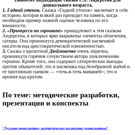
дошкольного возраста.
1.
Гадкий утенок.
Сказка «Гадкий утенок» заключает в себе
историю, которая всякий раз приходит на память, когда
необходим пример ложной оценки человека по его
внешности.
2. «Принцесса на горошине»
принадлежит к тем сказкам
Андерсена, в которых ярко выражены элементы обличения,
сатиры. Она проникнута демократической насмешкой
писателя над аристократической изнеженностью.
3.
Сказка о крохотной
Дюймовочке
очень лирична,
проникнута горячим сочувствием автора злоключениям
героини. Кроме того, она содержит сатирические выпады
против обывателей: это и насмешка над безобразной жабой и
ее противным сынком — «точь-в-точь мамашей»; это и
ирония над кротом.
По теме: методические разработки,
презентации и конспекты
"Духовно-нравственное, патриотическое воспитание дошкольников"