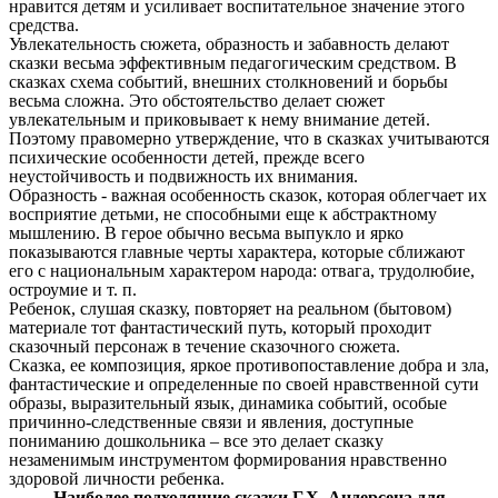
нравится детям и усиливает воспитательное значение этого
средства.
Увлекательность сюжета, образность и забавность делают
сказки весьма эффективным педагогическим средством. В
сказках схема событий, внешних столкновений и борьбы
весьма сложна. Это обстоятельство делает сюжет
увлекательным и приковывает к нему внимание детей.
Поэтому правомерно утверждение, что в сказках учитываются
психические особенности детей, прежде всего
неустойчивость и подвижность их внимания.
Образность - важная особенность сказок, которая облегчает их
восприятие детьми, не способными еще к абстрактному
мышлению. В герое обычно весьма выпукло и ярко
показываются главные черты характера, которые сближают
его с национальным характером народа: отвага, трудолюбие,
остроумие и т. п.
Ребенок, слушая сказку, повторяет на реальном (бытовом)
материале тот фантастический путь, который проходит
сказочный персонаж в течение сказочного сюжета.
Сказка, ее композиция, яркое противопоставление добра и зла,
фантастические и определенные по своей нравственной сути
образы, выразительный язык, динамика событий, особые
причинно-следственные связи и явления, доступные
пониманию дошкольника – все это делает сказку
незаменимым инструментом формирования нравственно
здоровой личности ребенка.
Наиболее подходящие сказки Г.Х. Андерсена для