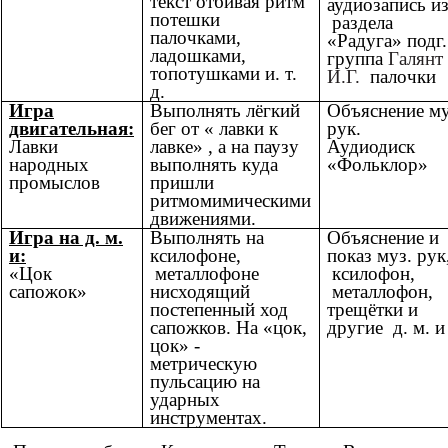
текст отбивая ритм
аудиозапись и
потешки
раздела
палочками,
«Радуга» подг.
ладошками,
группа
Галянт
топотушками и. т.
И.Г.
палочки
д.
Игра
Выполнять лёгкий
Объяснение му
двигательная:
бег от « лавки к
рук.
Лавки
лавке» , а на паузу
Аудиодиск
народных
выполнять куда
«Фольклор»
промыслов
пришли
ритмомимическими
движениями.
Игра на д. м.
Выполнять на
Объяснение и
и:
ксилофоне,
показ муз. рук
«Цок
металлофоне
ксилофон,
сапожок»
нисходящий
металлофон,
постепенный ход
трещётки и
сапожков. На «цок,
другие д. м. и
цок» -
метрическую
пульсацию на
ударных
инструментах.