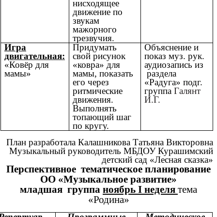
нисходящее
движение по
звукам
мажорного
трезвучия.
Игра
Придумать
Объяснение и
двигательная:
свой рисунок
показ муз. рук.
«Ковёр для
«ковра» для
аудиозапись из
мамы»
мамы, показать
раздела
его через
«Радуга» подг.
ритмические
группа
Галянт
движения.
И.Г.
Выполнять
топающий шаг
по кругу.
План разработала Калашникова Татьяна Викторовна
Музыкальный руководитель МБДОУ Курашимский
детский сад «Лесная сказка»
Перспективное тематическое планирование
ОО «Музыкальное развитие»
младшая группа
ноябрь I неделя
тема
«Родина»
Репертуар
Программные
Методическое