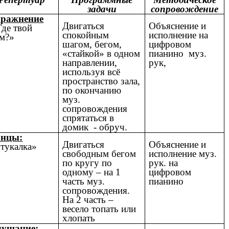
задачи
сопровождение
ражнение
Двигаться
Объяснение и
де твой
спокойным
исполнение на
м?»
шагом, бегом,
цифровом
«стайкой» в одном
пианино муз.
направлении,
рук,
используя всё
пространство зала,
по окончанию
муз.
сопровождения
спрятаться в
домик - обруч.
анцы:
Двигаться
Объяснение и
тукалка»
свободным бегом
исполнение муз.
по кругу по
рук. на
одному – на 1
цифровом
часть муз.
пианино
сопровождения.
На 2 часть –
весело топать или
хлопать
ушание: