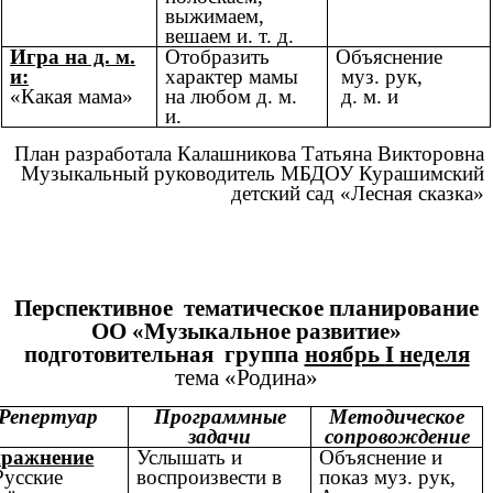
выжимаем,
вешаем и. т. д.
Игра на д. м.
Отобразить
Объяснение
и:
характер мамы
муз. рук,
«Какая мама»
на любом д. м.
д. м. и
и.
План разработала Калашникова Татьяна Викторовна
Музыкальный руководитель МБДОУ Курашимский
детский сад «Лесная сказка»
Перспективное тематическое планирование
ОО «Музыкальное развитие»
подготовительная группа
ноябрь I неделя
тема «Родина»
Репертуар
Программные
Методическое
задачи
сопровождение
ражнение
Услышать и
Объяснение и
усские
воспроизвести в
показ муз. рук,