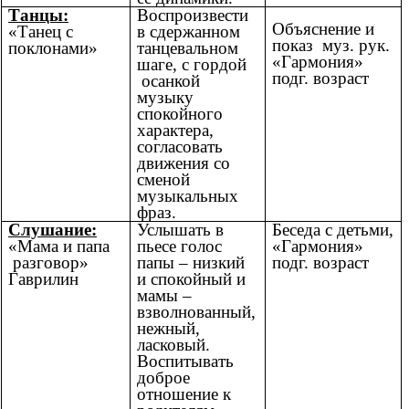
Танцы:
Воспроизвести
Объяснение и
«Танец с
в сдержанном
показ муз. рук.
поклонами»
танцевальном
«Гармония»
шаге, с гордой
подг. возраст
осанкой
музыку
спокойного
характера,
согласовать
движения со
сменой
музыкальных
фраз.
Слушание:
Услышать в
Беседа с детьми,
«Мама и папа
пьесе голос
«Гармония»
разговор»
папы – низкий
подг. возраст
Гаврилин
и спокойный и
мамы –
взволнованный,
нежный,
ласковый.
Воспитывать
доброе
отношение к