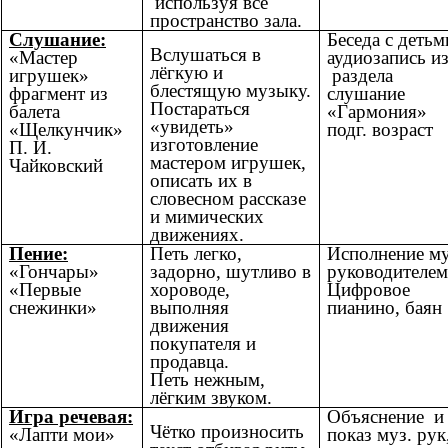
используя всё
пространство зала.
Слушание:
Беседа с детьм
Вслушаться в
«Мастер
аудиозапись и
лёгкую и
игрушек»
раздела
блестящую музыку.
фрагмент из
слушание
Постараться
балета
«Гармония»
«увидеть»
«Щелкунчик»
подг. возраст
изготовление
П. И.
мастером игрушек,
Чайковский
описать их в
словесном рассказе
и мимических
движениях.
Пение:
Петь легко,
Исполнение му
«Гончары»
задорно, шутливо в
руководителем
«Первые
хороводе,
Цифровое
снежинки»
выполняя
пианино, баян
движения
покупателя и
продавца.
Петь нежным,
лёгким звуком.
Игра речевая:
Объяснение и
Чётко произносить
«Лапти мои»
показ муз. рук