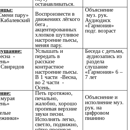
останавливаться.
анцы:
Объяснение
Воспроизвести в
мени пару»
муз. рук.
движениях лёгкого
 Кабалевский
Аудиодиск
бега ,
«Гармония»
акцентированных
подг. возраст
хлопков шутливое
настроение пьесы,
меняя пару.
ушание:
Услышать и
Беседа с детьми,
есна -
передать в
аудиозапись из
ень»
рассказе
раздела
 Свиридов
контрастное
слушание
настроение пьесы.
«Гармония» 6 –
В 1 части -Весна,
7 лет
во 2 части -
Осень.
ние:
Петь протяжно,
Объяснение и
мурая
печально,
исполнение муз.
ень»
жалобно, хорошо
рук. на
пропевая верхние
елые
цифровом
звуки песни.
ежинки»
пианино
Исполнять легко,
светло, подвижно,
чётко пропевая