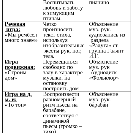
Воспитывать
пианино
любовь и заботу
к зимующим
птицам.
Речевая
Четко
Объяснение
игра:
произносить
муз. рук.
«Мы ремёсел
текст стиха,
аудиозапись из
много знаем»
используя
раздела
изобразительные
«Радуга» ст.
жесты рук, ног,
группа
Галянт
тела.
И.Г.
Игра
Перемещаться
Объяснение
подвижная:
свободно по
муз. рук
«Строим
залу в характере
Аудиодиск
дом»
музыки. на
«Фольклор»
остановку
построить дом.
Игра на д.
Воспроизвести
Объяснение
м. и:
равномерный
муз. рук.
«То топ»
ритм пьесы на
барабан
барабане,
соответствуя с
динамикой
пьесы (громко –
тихо).