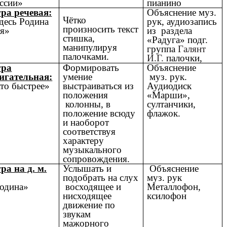
ссии»
пианино
ра речевая:
Объяснение муз.
Чётко
десь Родина
рук, аудиозапись
произносить текст
я»
из раздела
стишка,
«Радуга» подг.
манипулируя
группа
Галянт
палочками.
И.Г.
палочки,
гра
Формировать
Объяснение
игательная:
умение
муз. рук.
то быстрее»
выстраиваться из
Аудиодиск
положения
«Марши»,
колонны, в
султанчики,
положение всюду
флажок.
и наоборот
соответствуя
характеру
музыкального
сопровождения.
ра на д. м.
Услышать и
Объяснение
подобрать на слух
муз. рук
одина»
восходящее и
Металлофон,
нисходящее
ксилофон
движение по
звукам
мажорного