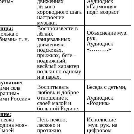
рёзы»
движениях
Аудиодиск
лёгкого
«Гармония»
хороводного шага
подг. возраст
настроение
музыки.
анцы:
Воспроизвести в
Объяснение муз.
олька с
лёгких
рук.
бнами» п. н.
танцевальных
Аудиодиск
движениях:
«……….»
подскоках,
прыжках, беге –
подвижный,
весёлый характер
польки по одному
и в парах.
ушание:
Воспитывать
Беседа с детьми,
имн села
любовь и доброе
урашим»
отношение к
Аудиодиск
имн России»
своей малой и
«Родина»
большой Родине.
ние:
певка
Петь нежно,
Исполнение
одина моя»
ласково и
муз. рук. на
 моей
протяжно.
цифровом