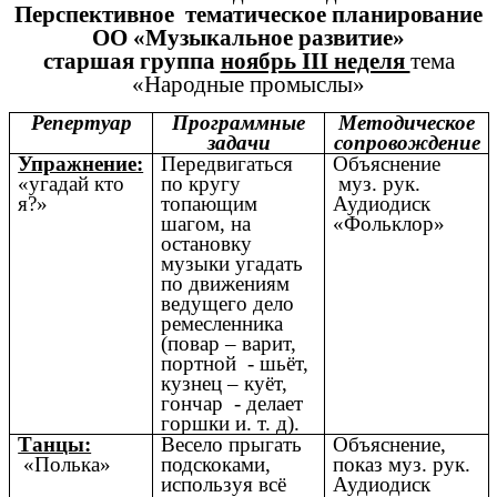
Перспективное тематическое планирование
ОО «Музыкальное развитие»
старшая группа
ноябрь III неделя
тема
«Народные промыслы»
Репертуар
Программные
Методическое
задачи
сопровождение
Упражнение:
Передвигаться
Объяснение
«угадай кто
по кругу
муз. рук.
я?»
топающим
Аудиодиск
шагом, на
«Фольклор»
остановку
музыки угадать
по движениям
ведущего дело
ремесленника
(повар – варит,
портной - шьёт,
кузнец – куёт,
гончар - делает
горшки и. т. д).
Танцы:
Весело прыгать
Объяснение,
«Полька»
подскоками,
показ муз. рук.
используя всё
Аудиодиск