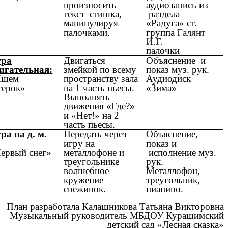
произносить
аудиозапись из
текст стишка,
раздела
манипулируя
«Радуга» ст.
палочками.
группа
Галянт
И.Г.
палочки
гра
Двигаться
Объяснение и
игательная:
змейкой по всему
показ муз. рук.
Ищем
пространству зала
Аудиодиск
терок»
на 1 часть пьесы.
«Зима»
Выполнять
движения «Где?»
и «Нет!» на 2
часть пьесы.
ра на д. м.
Передать через
Объяснение,
игру на
показ и
ервый снег»
металлофоне и
исполнение муз.
треугольнике
рук.
волшебное
Металлофон,
кружение
треугольник,
снежинок.
пианино.
План разработала Калашникова Татьяна Викторовна
Музыкальный руководитель МБДОУ Курашимский
детский сад «Лесная сказка»