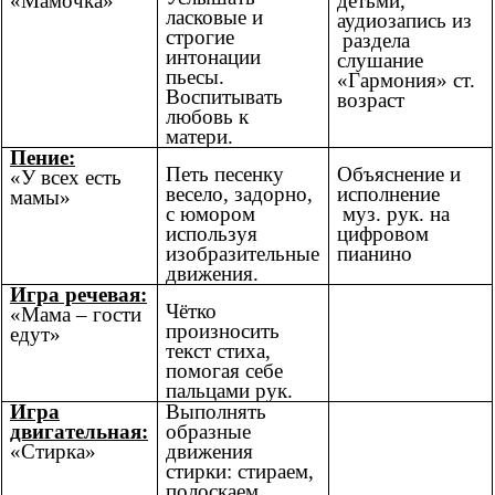
«Мамочка»
детьми,
ласковые и
аудиозапись из
строгие
раздела
интонации
слушание
пьесы.
«Гармония» ст.
Воспитывать
возраст
любовь к
матери.
Пение:
Петь песенку
Объяснение и
«У всех есть
весело, задорно,
исполнение
мамы»
с юмором
муз. рук. на
используя
цифровом
изобразительные
пианино
движения.
Игра речевая:
Чётко
«Мама – гости
произносить
едут»
текст стиха,
помогая себе
пальцами рук.
Игра
Выполнять
двигательная:
образные
«Стирка»
движения
стирки: стираем,
полоскаем,