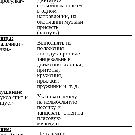
рогулка»
спокойным шагом
в одном
направлении, на
окончании музыки
присесть
(заснуть).
анцы:
Выполнять из
альчики -
положения
чки»
«всюду» простые
танцевальные
движения: хлопки,
притопы,
кружения,
прыжки ,
пружинки и. т. д.
ушание:
Укачивать куклу
укла спит и
на колыбельную
нцует»
песенку и
танцевать с ней на
плясовую
мелодию.
ние:
Петь нежно,
аю - баю»