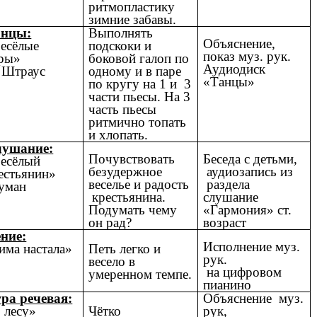
ритмопластику
зимние забавы.
анцы:
Выполнять
Объяснение,
есёлые
подскоки и
показ муз. рук.
ры»
боковой галоп по
Аудиодиск
 Штраус
одному и в паре
«Танцы»
по кругу на 1 и 3
части пьесы. На 3
часть пьесы
ритмично топать
и хлопать.
ушание:
Почувствовать
Беседа с детьми,
есёлый
безудержное
аудиозапись из
естьянин»
веселье и радость
раздела
уман
крестьянина.
слушание
Подумать чему
«Гармония» ст.
он рад?
возраст
ние:
Исполнение муз.
има настала»
Петь легко и
рук.
весело в
на цифровом
умеренном темпе.
пианино
ра речевая:
Объяснение муз.
 лесу»
Чётко
рук,