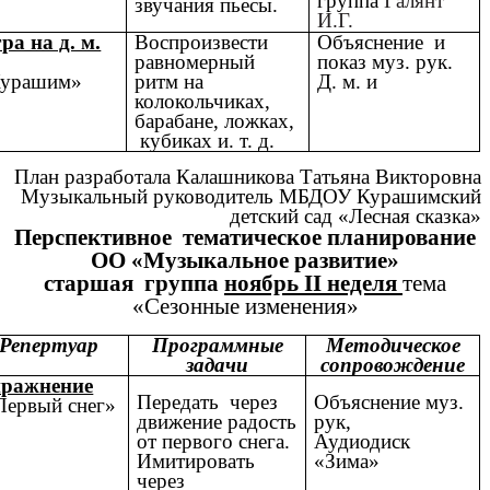
группа
Галянт
звучания пьесы.
И.Г.
ра на д. м.
Воспроизвести
Объяснение и
равномерный
показ муз. рук.
урашим»
ритм на
Д. м. и
колокольчиках,
барабане, ложках,
кубиках и. т. д.
План разработала Калашникова Татьяна Викторовна
Музыкальный руководитель МБДОУ Курашимский
детский сад «Лесная сказка»
Перспективное тематическое планирование
ОО «Музыкальное развитие»
старшая группа
ноябрь II неделя
тема
«Сезонные изменения»
Репертуар
Программные
Методическое
задачи
сопровождение
ражнение
Передать через
Объяснение муз.
ервый снег»
движение радость
рук,
от первого снега.
Аудиодиск
Имитировать
«Зима»
через