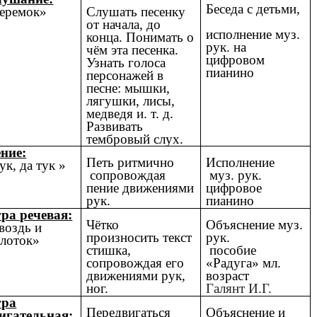
Беседа с детьми,
еремок»
Слушать песенку
от начала, до
исполнение муз.
конца. Понимать о
рук. на
чём эта песенка.
цифровом
Узнать голоса
пианино
персонажей в
песне: мышки,
лягушки, лисы,
медведя и. т. д.
Развивать
тембровый слух.
ние:
Петь ритмично
Исполнение
ук, да тук »
сопровождая
муз. рук.
пение движениями
цифровое
рук.
пианино
ра речевая:
Чётко
Объяснение муз.
воздь и
произносить текст
рук.
лоток»
стишка,
пособие
сопровождая его
«Радуга» мл.
движениями рук,
возраст
ног.
Галянт И.Г.
гра
Передвигаться
Объяснение и
игательная: