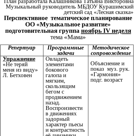
План разработала Калашникова Татьяна Викторовна
Музыкальный руководитель МБДОУ Курашимский
детский сад «Лесная сказка»
Перспективное тематическое планирование
ОО «Музыкальное развитие»
подготовительная группа
ноябрь IV неделя
тема «Мама»
Репертуар
Программные
Методическое
задачи
сопровождение
Упражнение
Овладеть
Объяснение и
«Не теряй
элементами
показ муз. рук.
меня из виду»
бокового
«Гармония»
Л. Бетховен
галопа и
подг. возраст
мягким,
скользящим
бегом с
продвижением
назад.
Воспроизвести
в движениях
задорный
характер пьесы
и контрастность
её динамики.