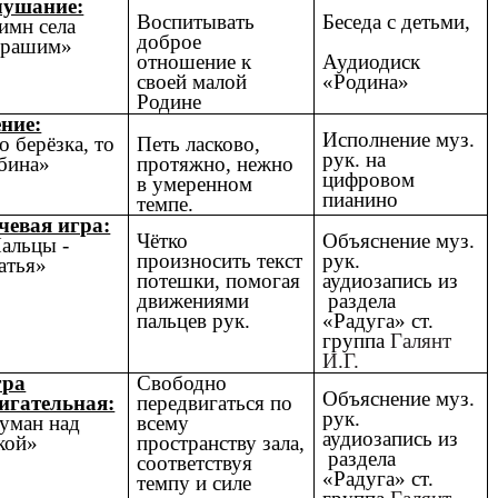
ушание:
Воспитывать
Беседа с детьми,
имн села
доброе
урашим»
отношение к
Аудиодиск
своей малой
«Родина»
Родине
ние:
Исполнение муз.
о берёзка, то
Петь ласково,
рук. на
бина»
протяжно, нежно
цифровом
в умеренном
пианино
темпе.
чевая игра:
Чётко
Объяснение муз.
альцы -
произносить текст
рук.
атья»
потешки, помогая
аудиозапись из
движениями
раздела
пальцев рук.
«Радуга» ст.
группа
Галянт
И.Г.
гра
Свободно
Объяснение муз.
игательная:
передвигаться по
рук.
уман над
всему
аудиозапись из
кой»
пространству зала,
раздела
соответствуя
«Радуга» ст.
темпу и силе