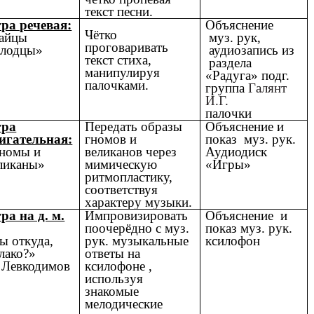
текст песни.
ра речевая:
Объяснение
Чётко
айцы
муз. рук,
проговаривать
лодцы»
аудиозапись из
текст стиха,
раздела
манипулируя
«Радуга» подг.
палочками.
группа
Галянт
И.Г.
палочки
гра
Передать образы
Объяснение и
игательная:
гномов и
показ муз. рук.
номы и
великанов через
Аудиодиск
ликаны»
мимическую
«Игры»
ритмопластику,
соответствуя
характеру музыки.
ра на д. м.
Импровизировать
Объяснение и
поочерёдно с муз.
показ муз. рук.
ы откуда,
рук. музыкальные
ксилофон
лако?»
ответы на
 Левкодимов
ксилофоне ,
используя
знакомые
мелодические