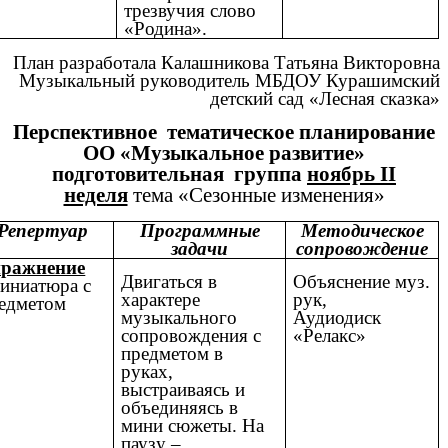
трезвучия слово
«Родина».
План разработала Калашникова Татьяна Викторовна
Музыкальный руководитель МБДОУ Курашимский
детский сад «Лесная сказка»
Перспективное тематическое планирование
ОО «Музыкальное развитие»
подготовительная группа
ноябрь II
неделя
тема «Сезонные изменения»
Репертуар
Программные
Методическое
задачи
сопровождение
ражнение
Двигаться в
Объяснение муз.
ниатюра с
характере
рук,
едметом
музыкального
Аудиодиск
сопровождения с
«Релакс»
предметом в
руках,
выстраиваясь и
объединяясь в
мини сюжеты. На
паузу –