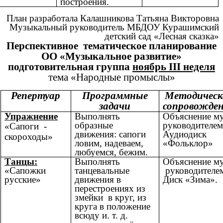
построения.
План разработала Калашникова Татьяна Викторовна
Музыкальный руководитель МБДОУ Курашимский
детский сад «Лесная сказка»
Перспективное тематическое планирование
ОО «Музыкальное развитие»
подготовительная группа
ноябрь III неделя
тема «Народные промыслы»
Репертуар
Программные
Методическ
задачи
сопровожде
Упражнение
Выполнять
Объяснение му
образные
руководителем
«Сапоги -
движения: сапоги
Аудиодиск
скороходы»
ловим, надеваем,
«Фольклор»
любуемся, бежим.
Танцы:
Выполнять
Объяснение му
«Сапожки
танцевальные
руководителе
русские»
движения в
Диск «Зима».
перестроениях из
змейки в круг, из
круга в положение
всюду и. т. д.