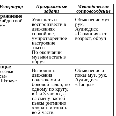
Репертуар
Программные
Методическое
задачи
сопровождение
ражнение
Услышать и
Объяснение муз.
айди свой
воспроизвести в
рук,
м»
движениях
Аудиодиск
спокойное,
«Гармония» ст.
умиротворённое
возраст, обруч
настроение
пьесы.
По окончании
музыки встать в
обруч.
анцы:
Выполнять
Объяснение и
есёлые
движения
показ муз. рук.
ры»
подскоками и
Аудиодиск
 Штраус
боковой галоп, по
«Танцы»
одному по кругу,
в 1 и 3 частях, а
на смену частей
пьесы ритмично
хлопать и топать
во 2 части.