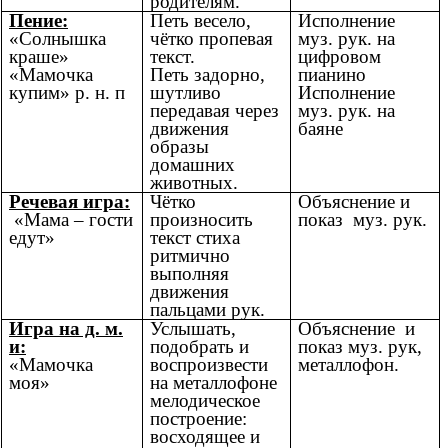
родителям.
Пение:
Петь весело,
Исполнение
«Солнышка
чётко пропевая
муз. рук. на
краше»
текст.
цифровом
«Мамочка
Петь задорно,
пианино
купим» р. н. п
шутливо
Исполнение
передавая через
муз. рук. на
движения
баяне
образы
домашних
животных.
Речевая игра:
Чётко
Объяснение и
«Мама – гости
произносить
показ муз. рук.
едут»
текст стиха
ритмично
выполняя
движения
пальцами рук.
Игра на д. м.
Услышать,
Объяснение и
и:
подобрать и
показ муз. рук,
«Мамочка
воспроизвести
металлофон.
моя»
на металлофоне
мелодическое
построение:
восходящее и