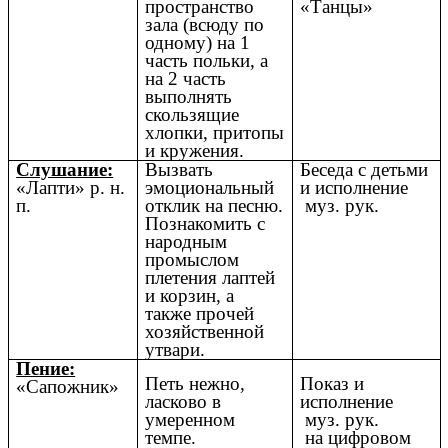
пространство
«Танцы»
зала (всюду по
одному) на 1
часть польки, а
на 2 часть
выполнять
скользящие
хлопки, притопы
и кружения.
Слушание:
Вызвать
Беседа с детьми
«Лапти» р. н.
эмоциональный
и исполнение
п.
отклик на песню.
муз. рук.
Познакомить с
народным
промыслом
плетения лаптей
и корзин, а
также прочей
хозяйственной
утвари.
Пение:
Петь нежно,
Показ и
«Сапожник»
ласково в
исполнение
умеренном
муз. рук.
темпе.
на цифровом