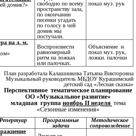
свободно по всему
показ муз. рук
ей домик?»
пространству зала,
по окончании
песенки угадать
по голосу в чей
домик мы
постучали.
ра на д. м.
Воспроизвести
Объяснение и
равномерный
показ муз. рук,
Дом»
ритм на ложках
ложки. палочки
или палочках.
План разработала Калашникова Татьяна Викторовна
Музыкальный руководитель МБДОУ Курашимский
детский сад «Лесная сказка»
Перспективное тематическое планирование
ОО «Музыкальное развитие»
младшая группа
ноябрь II неделя
тема
«Сезонные изменения»
Репертуар
Программные
Методическое
задачи
сопровождение
ражнение
Двигаться