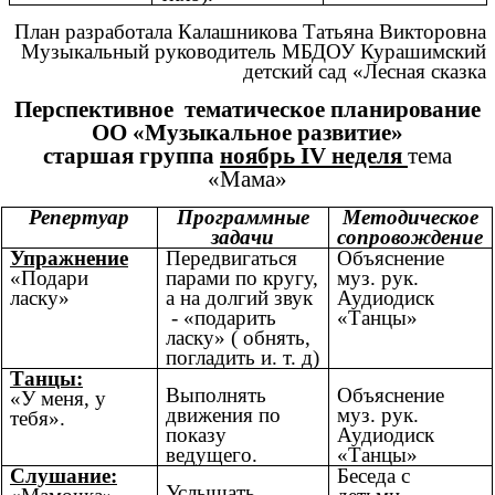
План разработала Калашникова Татьяна Викторовна
Музыкальный руководитель МБДОУ Курашимский
детский сад «Лесная сказка
Перспективное тематическое планирование
ОО «Музыкальное развитие»
старшая группа
ноябрь IV неделя
тема
«Мама»
Репертуар
Программные
Методическое
задачи
сопровождение
Упражнение
Передвигаться
Объяснение
«Подари
парами по кругу,
муз. рук.
ласку»
а на долгий звук
Аудиодиск
- «подарить
«Танцы»
ласку» ( обнять,
погладить и. т. д)
Танцы:
Выполнять
Объяснение
«У меня, у
движения по
муз. рук.
тебя».
показу
Аудиодиск
ведущего.
«Танцы»
Слушание:
Беседа с
Услышать