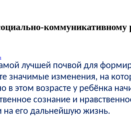
социально-коммуникативному 
а
амой лучшей почвой для формир
е те значимые изменения, на кот
 в этом возрасте у ребёнка нач
ственное сознание и нравственн
и на его дальнейшую жизнь.