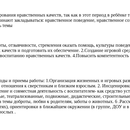
вания нравственных качеств, так как в этот период в ребёнке 
чинают закладываться: нравственное поведение, нравственное с
ь темы
боты, отзывчивости, стремления оказать помощь, культуры повед
 качеств и подготовить их обеспечение. 2.Создание игровой ср
воспитанию нравственных качеств. 4.Повысить компетентность р
оды и приемы работы: 1.Организация жизненных и игровых раз
о отношения к сверстникам и близким взрослым. 2. Инсцениров
ение и совместная деятельность с воспитателем- как средство у
ые, театрализованные, подвижные, дидактические, строительные
 на темы доброты, любви к родителям, заботы о животных. 6 .Ра
тях), ориентировки в ближайшем окружении (в группе, ДОУ и в
рослых .