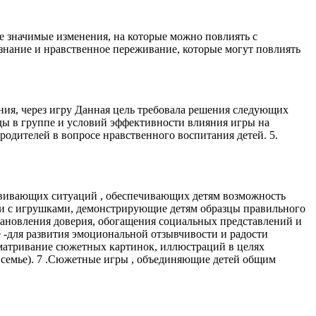
те значимые изменения, на которые можно повлиять с
ознание и нравственное переживание, которые могут повлиять
ения, через игру Данная цель требовала решения следующих
еды в группе и условий эффективности влияния игры на
одителей в вопросе нравственного воспитания детей. 5.
вивающих ситуаций , обеспечивающих детям возможность
ки с игрушками, демонстрирующие детям образцы правильного
становления доверия, обогащения социальных представлений и
 -для развития эмоциональной отзывчивости и радости
ссматривание сюжетных картинок, иллюстраций в целях
 семье). 7 .Сюжетные игры , объединяющие детей общим