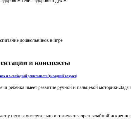
 здоровом теле – здоровый дух!»
питание дошкольников в игре
езентации и конспекты
ях и в свободной деятельности"(младший возраст)
ечи ребёнка имеет развитие ручной и пальцевой моторики.Задач
ает у него самостоятельно и отличается чрезвычайной искреннос