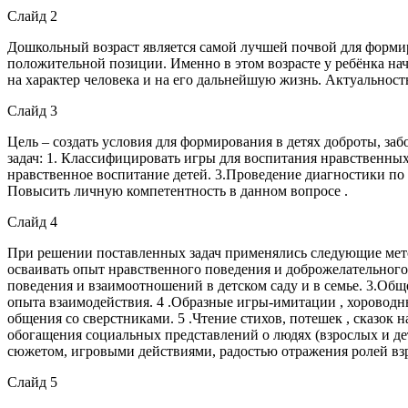
Слайд 2
Дошкольный возраст является самой лучшей почвой для формиро
положительной позиции. Именно в этом возрасте у ребёнка на
на характер человека и на его дальнейшую жизнь. Актуальност
Слайд 3
Цель – создать условия для формирования в детях доброты, за
задач: 1. Классифицировать игры для воспитания нравственных
нравственное воспитание детей. 3.Проведение диагностики по 
Повысить личную компетентность в данном вопросе .
Слайд 4
При решении поставленных задач применялись следующие мет
осваивать опыт нравственного поведения и доброжелательног
поведения и взаимоотношений в детском саду и в семье. 3.Общ
опыта взаимодействия. 4 .Образные игры-имитации , хороводн
общения со сверстниками. 5 .Чтение стихов, потешек , сказок
обогащения социальных представлений о людях (взрослых и де
сюжетом, игровыми действиями, радостью отражения ролей вз
Слайд 5