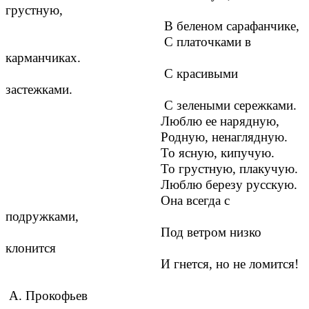
грустную,
В беленом сарафанчике,
С платочками в
карманчиках.
С красивыми
застежками.
С зелеными сережками.
Люблю ее нарядную,
Родную, ненаглядную.
То ясную, кипучую.
То грустную, плакучую.
Люблю березу русскую.
Она всегда с
подружками,
Под ветром низко
клонится
И гнется, но не ломится!
А. Прокофьев