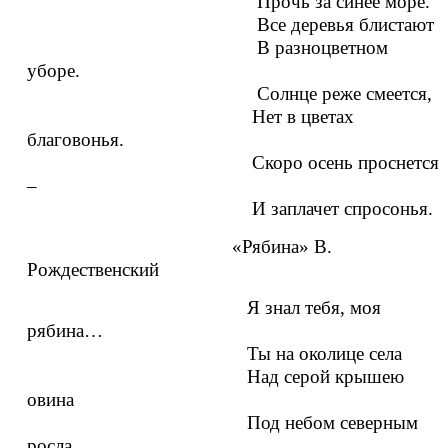
Прочь за синее море.
Все деревья блистают
В разноцветном
уборе.
Солнце реже смеется,
Нет в цветах
благовонья.
Скоро осень проснется
–
И заплачет спросонья.
«Рябина» В.
Рождественский
Я знал тебя, моя
рябина…
Ты на околице села
Над серой крышею
овина
Под небом северным
росла.