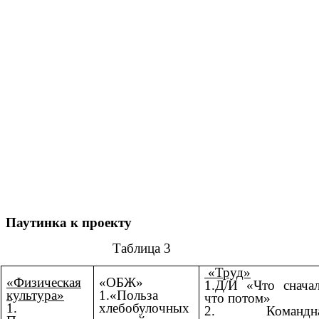
Паутинка к проекту
Таблица 3
«Труд»
«Физическая
«ОБЖ»
1.Д/И «Что сначал
культура»
1.«Польза
что потом»
1.
хлебобулочных
2. Командна