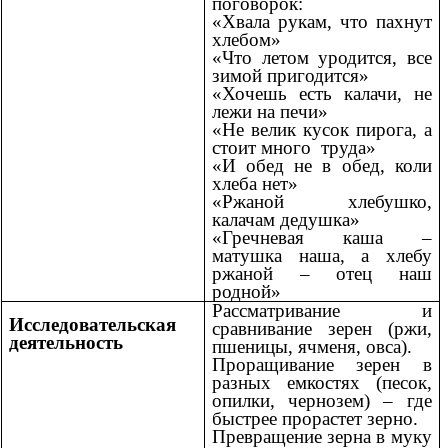
поговорок:
«Хвала рукам, что пахнут
хлебом»
«Что летом уродится, все
зимой пригодится»
«Хочешь есть калачи, не
лежи на печи»
«Не велик кусок пирога, а
стоит много труда»
«И обед не в обед, коли
хлеба нет»
«Ржаной хлебушко,
калачам дедушка»
«Гречневая каша –
матушка наша, а хлебу
ржаной – отец наш
родной»
Рассматривание и
Исследовательская
сравнивание зерен (ржи,
деятельность
пшеницы, ячменя, овса).
Проращивание зерен в
разных емкостях (песок,
опилки, чернозем) – где
быстрее прорастет зерно.
Превращение зерна в муку