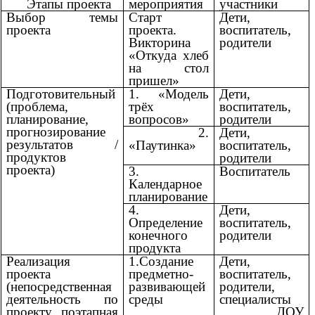
Этапы проекта
мероприятия
участники
Выбор темы
Старт
Дети,
проекта
проекта.
воспитатель,
Викторина
родители
«Откуда хлеб
на стол
пришел»
Подготовительный
1. «Модель
Дети,
(проблема,
трёх
воспитатель,
планирование,
вопросов»
родители
прогнозирование
2.
Дети,
результатов /
«Паутинка»
воспитатель,
продуктов
родители
проекта)
3.
Воспитатель
Календарное
планирование
4.
Дети,
Определение
воспитатель,
конечного
родители
продукта
Реализация
1.Создание
Дети,
проекта
предметно-
воспитатель,
(непосредственная
развивающей
родители,
деятельность по
среды
специалисты
проекту, поэтапная
ДОУ