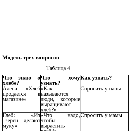
Модель трех вопросов
Таблица 4
Что знаю о
Что хочу
Как узнать?
хлебе?
узнать?
Алена: «Хлеб
«Как
Спросить у папы
продается в
называются
магазине»
люди, которые
выращивают
хлеб?»
Глеб: «Из
«Что надо,
Спросить у мамы
зерен делают
чтобы
муку»
вырастить
хлеб?»