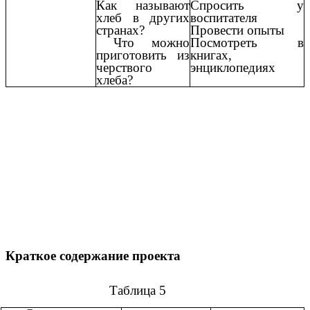
Как называют
Спросить у
хлеб в других
воспитателя
странах?
Провести опыты
Что можно
Посмотреть в
приготовить из
книгах,
черствого
энциклопедиях
хлеба?
Краткое содержание проекта
Таблица 5