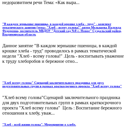
недоразвитием речи Тема: «Как выра...
"В каждом зернышке пшеницы, в каждой крошке хлеба - труд" - конспект
тематического занятия (тема: "Хлеб - всему голова!" автор Мельцаева Надежда
Федоровна, воспитатель МБДОУ "Детский сад №8 с. Новое" Суздальский район,
Владимирская область
Данное занятие "В каждом зернышке пшеницы, в каждой
крошке хлеба - труд" проводилось в рамках тематической
недели "Хлеб - всему голова!" .Цель - воспитывать уважение
к труду хлеборобов и бережное отно...
"Хлеб всему голова" Сценарий заключительного праздника для двух
подготовительных групп в рамках краткосрочного проекта "Хлеб всему голова"
"Хлеб всему голова"Сценарий заключительного праздника
для двух подготовительных групп в рамках краткосрочного
проекта "Хлеб всему голова" Цель : Воспитание бережного
отношения к хлебу, уваж...
"Хлеб - всей жизни голова". Мероприятие о хлебе.