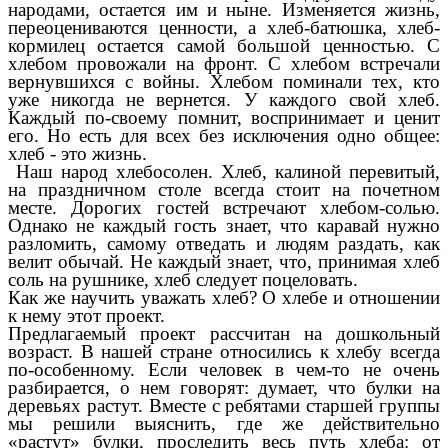
народами, остается им и ныне. Изменяется жизнь,
переоцениваются ценности, а хлеб-батюшка, хлеб-
кормилец остается самой большой ценностью. С
хлебом провожали на фронт. С хлебом встречали
вернувшихся с войны. Хлебом поминали тех, кто
уже никогда не вернется. У каждого свой хлеб.
Каждый по-своему помнит, воспринимает и ценит
его. Но есть для всех без исключения одно общее:
хлеб - это жизнь.
Наш народ хлебосолен. Хлеб, калиной перевитый,
на праздничном столе всегда стоит на почетном
месте. Дорогих гостей встречают хлебом-солью.
Однако не каждый гость знает, что каравай нужно
разломить, самому отведать и людям раздать, как
велит обычай. Не каждый знает, что, принимая хлеб
соль на рушнике, хлеб следует поцеловать.
Как же научить уважать хлеб? О хлебе и отношении
к нему этот проект.
Предлагаемый проект рассчитан на дошкольный
возраст. В нашей стране относились к хлебу всегда
по-особенному. Если человек в чем-то не очень
разбирается, о нем говорят: думает, что булки на
деревьях растут. Вместе с ребятами старшей группы
мы решили выяснить, где же действительно
«растут» булки, проследить весь путь хлеба: от