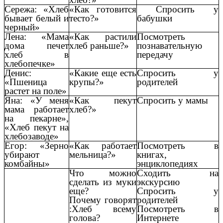
Сережа: «Хлеб
«Как готовится
Спросить у
бывает белый и
тесто?»
бабушки
черный»
Лена: «Мама
«Как растили
Посмотреть
дома печет
хлеб раньше?»
познавательную
хлеб в
передачу
хлебопечке»
Денис:
«Какие еще есть
Спросить у
«Пшеница
крупы?»
родителей
растет на поле»
Яна: «У меня
«Как пекут
Спросить у мамы
мама работает
хлеб?»
на пекарне»,
«Хлеб пекут на
хлебозаводе»
Егор: «Зерно
«Как работает
Посмотреть в
убирают
мельница?»
книгах,
комбайны»
энциклопедиях
Что можно
Сходить на
сделать из муки
экскурсию
еще?
Спросить у
Почему говорят
родителей
:Хлеб всему
Посмотреть в
голова?
Интернете