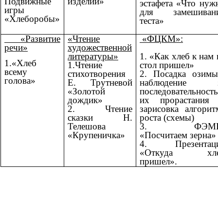
Подвижные
изделий»
эстафета «Что нуж
игры
для замешиван
«Хлеборобы»
теста»
«Развитие
«Чтение
«ФЦКМ»:
речи»
художественной
литературы»
1. «Как хлеб к нам 
1.«Хлеб
1.Чтение
стол пришел»
всему
стихотворения
2. Посадка озимы
голова»
Е. Трутневой
наблюдение 
«Золотой
последовательност
дождик»
их прорастания
2. Чтение
зарисовка алгорит
сказки Н.
роста (схемы)
Телешова
3. ФЭМП
«Крупеничка»
«Посчитаем зерна»
4. Презентац
«Откуда хле
пришел».