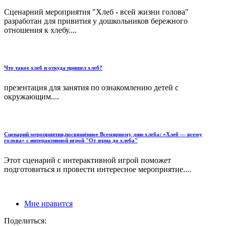
Сценарний мероприятия "Хлеб - всей жизни голова"
разработан для привития у дошкольников бережного
отношения к хлебу....
Что такое хлеб и откуда пришел хлеб?
презентация для занятия по ознакомлению детей с
окружающим....
Сценарий мероприятия,посвящённое Всемирному дню хлеба: «Хлеб — всему
голова» с интерактивной игрой "От зерна до хлеба"
Этот сценарий с интерактивной игрой поможет
подготовиться и провести интересное мероприятие....
Мне нравится
Поделиться: