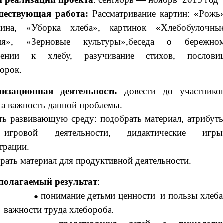
шествующая работа:
Рассматривание картин: «Рожь
ина, «Уборка хлеба», картинок «Хлебобулочны
лия», «Зерновые культуры»,беседа о бережно
шении к хлебу, разучивание стихов, послови
ворок.
низационная деятельность
довести до участнико
та важность данной проблемы.
ть развивающую среду: подобрать материал, атрибут
игровой деятельности, дидактические игры
трации.
рать материал для продуктивной деятельности.
полагаемый результат
:
понимание детьми ценности и пользы хлеба
важности труда хлебороба.