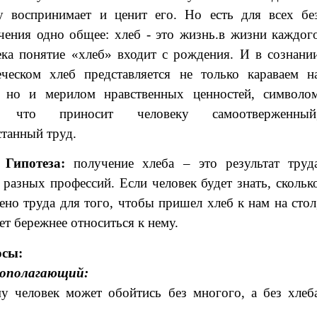
у воспринимает и ценит его. Но есть для всех бе
чения одно общее: хлеб - это жизнь.
в жизни каждог
ека понятие «хлеб» входит с рождения. И в сознани
еческом хлеб представляется не только караваем н
, но и мерилом нравственных ценностей, символо
, что приносит человеку самоотверженный
станный труд.
Гипотеза:
получение хлеба – это результат труд
 разных профессий. Если человек будет знать, скольк
чено труда для того, чтобы пришел хлеб к нам на стол
ет бережнее относиться к нему.
осы:
вополагающий:
у человек может обойтись без многого, а без хлеб