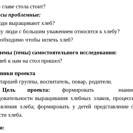
 главе стола стоит?
сы проблемные:
юди выращивают хлеб?
у люди с большим уважением относятся к хлебу?
еобходимо чтобы испечь хлеб?
емы (темы) самостоятельного исследования:
леб к нам на стол пришел?
ники проекта
таршей группы, воспитатель, повар, родители.
Цель проекта
:
формировать
знани
довательности выращивания хлебных злаков, процесс
овления хлеба; формировать у детей представление 
ти хлеба.
и: