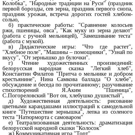
Колобка", "Народные традиции на Руси" (праздник
первой борозды, сев зерна, праздник первого снопа,
праздник урожая, встреча дорогих гостей хлебом-
солью,
б) практические работы: "Сравнение колосьев
ржи, пшеницы, овса", "Как муку из зерна делают"
(работа с ручной мельницей), "Замешивание теста"
(работа с мукой).
в) Дидактические игры: "Что где растет",
"Хлебное поле", "Машины – помощники", "Узнай по
вкусу", "От зернышко до булочки".
г) Чтение художественных произведений:
белорусская народная сказка "Легкий хлеб",
Константин Филатов "Притча о мельнике и добром
крестьянине", Нина Самкова баллада "О хлебе",
обсуждение и беседа по прочитанному; разучивание
стихотворений Я.Аким "Пшеница",
С.Погореловский "Вот он, хлебушко душистый",
д) Художественная деятельность: рисование
цветными карандашами иллюстраций к самодельной
книге "Путешествие зернышка", лепка из соленого
теста "Натюрморта с самоваром"
е) Театрализованная деятельность: драматизация
белорусской народной сказки "Колосок"
ж) Коммуникативная игра "Торт"