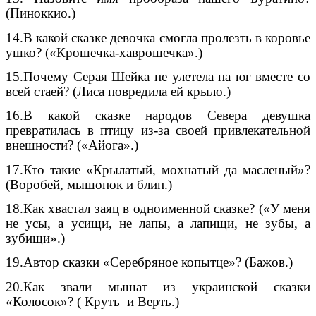
(Пиноккио.)
14.В какой сказке девочка смогла пролезть в коровье
ушко? («Крошечка-хаврошечка».)
15.Почему Серая Шейка не улетела на юг вместе со
всей стаей? (Лиса повредила ей крыло.)
16.В какой сказке народов Севера девушка
превратилась в птицу из-за своей привлекательной
внешности? («Айога».)
17.Кто такие «Крылатый, мохнатый да масленый»?
(Воробей, мышонок и блин.)
18.Как хвастал заяц в одноименной сказке? («У меня
не усы, а усищи, не лапы, а лапищи, не зубы, а
зубищи».)
19.Автор сказки «Серебряное копытце»? (Бажов.)
20.Как звали мышат из украинской сказки
«Колосок»? ( Круть и Верть.)