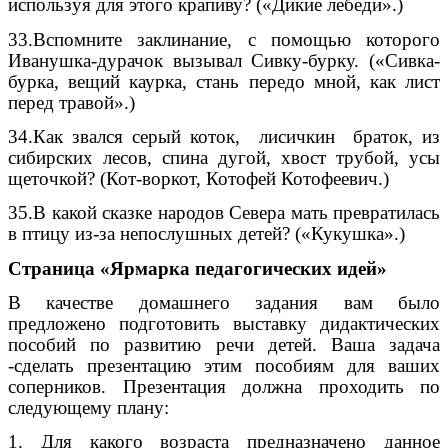
используя для этого крапиву? («Дикие лебеди».)
33.Вспомните заклинание, с помощью которого
Иванушка-дурачок вызывал Сивку-бурку. («Сивка-
бурка, вещий каурка, стань передо мной, как лист
перед травой».)
34.Как звался серый коток, лисичкин браток, из
сибирских лесов, спина дугой, хвост трубой, усы
щеточкой? (Кот-воркот, Котофей Котофеевич.)
35.В какой сказке народов Севера мать превратилась
в птицу из-за непослушных детей? («Кукушка».)
Страница «Ярмарка педагогических идей»
В качестве домашнего задания вам было
предложено подготовить выставку дидактических
пособий по развитию речи детей. Ваша задача
-сделать презентацию этим пособиям для ваших
соперников. Презентация должна проходить по
следующему плану:
1. Для какого возраста предназначено данное