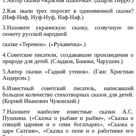
1.Автор сказки «Красная Шапочка». (Шарль Перро.)
2.Как звали трех поросят в одноименной сказке?
(Ниф-Ниф, Нуф-Нуф, Наф-Наф.)
3.Назовите украинскую сказку, созвучную по
сюжету русской народной
сказке «Теремок». («Рукавичка».)
4.Советские писатели, создававшие произведения о
природе для детей. (Сладков, Бианки, Чарушин.)
5.Автор сказки «Гадкий утенок». (Ганс Христиан
Андерсен.)
6.Известный советский писатель, написавший
большое количество стихотворных сказок для детей.
(Корней Иванович Чуковский.)
7.Назовите наиболее известные сказки А.С.
Пушкина. («Сказка о рыбаке и рыбке», «Сказка о
спящей царевне и о семи богатырях», «Сказка о
царе Салтане», «Сказка о попе и о работнике его