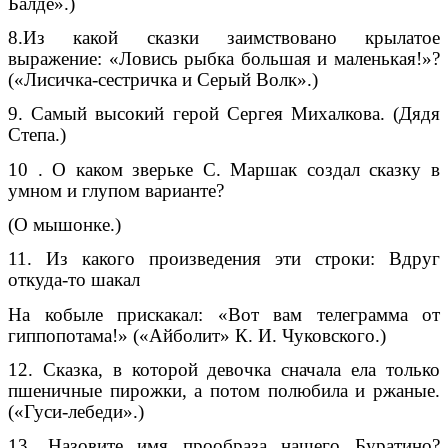
Балде».)
8.Из какой сказки заимствовано крылатое
выражение: «Ловись рыбка большая и маленькая!»?
(«Лисичка-сестричка и Серый Волк».)
9. Самый высокий герой Сергея Михалкова. (Дядя
Степа.)
10 . О каком зверьке С. Маршак создал сказку в
умном и глупом варианте?
(О мышонке.)
11. Из какого произведения эти строки: Вдруг
откуда-то шакал
На кобыле прискакал: «Вот вам телеграмма от
гиппопотама!» («Айболит» К. И. Чуковского.)
12. Сказка, в которой девочка сначала ела только
пшеничные пирожки, а потом полюбила и ржаные.
(«Гуси-лебеди».)
13. Назовите имя прообраза нашего Буратино?