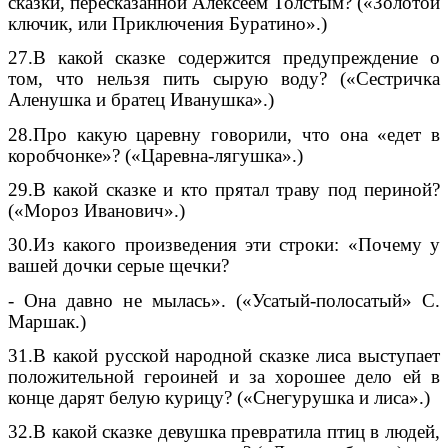
сказки, пересказанной Алексеем Толстым? («Золотой
ключик, или Приключения Буратино».)
27.В какой сказке содержится предупреждение о
том, что нельзя пить сырую воду? («Сестричка
Аленушка и братец Иванушка».)
28.Про какую царевну говорили, что она «едет в
коробчонке»? («Царевна-лягушка».)
29.В какой сказке и кто прятал траву под периной?
(«Мороз Иванович».)
30.Из какого произведения эти строки: «Почему у
вашей дочки серые щечки?
- Она давно не мылась». («Усатый-полосатый» С.
Маршак.)
31.В какой русской народной сказке лиса выступает
положительной героиней и за хорошее дело ей в
конце дарят белую курицу? («Снегурушка и лиса».)
32.В какой сказке девушка превратила птиц в людей,