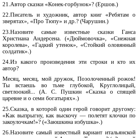
21.Автор сказки «Конек-горбунок»? (Ершов.)
22.Писатель и художник, автор книг «Ребятам о
зверятах», «Про Тюпу» и др.? (Чарушин.)
23.Назовите самые известные сказки Ганса
Христиана Андерсена. («Дюймовочка», «Снежная
королева», «Гадкий утенок», «Стойкий оловянный
солдатик».)
24.Из какого произведения эти строки и кто их
автор?
Месяц, месяц, мой дружок, Позолоченный рожок!
Ты встаешь во тьме глубокой, Круглолицый,
светлоокий... (А. С. Пушкин «Сказка о спящей
царевне и о семи богатырях».)
25.Сказка, в которой один герой говорит другому:
«Как выпрыгну, как выскочу — полетят клочки по
закоулочкам!»? («Заюшкина избушка».)
26.Назовите самый известный вариант итальянской