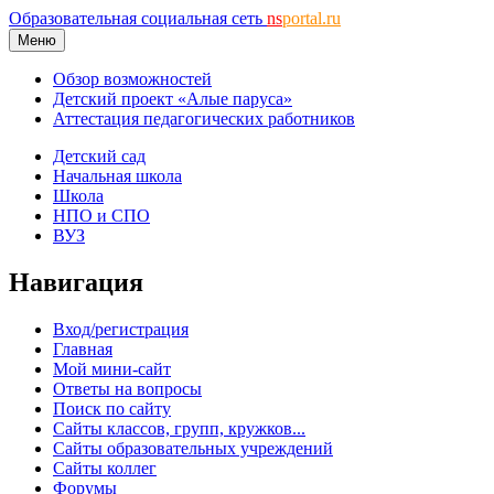
Образовательная социальная сеть
ns
portal.ru
Меню
Обзор возможностей
Детский проект «Алые паруса»
Аттестация педагогических работников
Детский сад
Начальная школа
Школа
НПО и СПО
ВУЗ
Навигация
Вход/регистрация
Главная
Мой мини-сайт
Ответы на вопросы
Поиск по сайту
Сайты классов, групп, кружков...
Сайты образовательных учреждений
Сайты коллег
Форумы