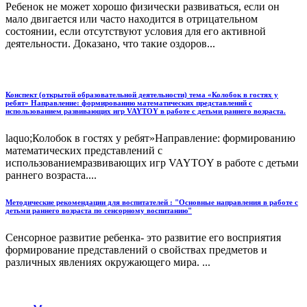
Ребенок не может хорошо физически развиваться, если он
мало двигается или часто находится в отрицательном
состоянии, если отсутствуют условия для его активной
деятельности. Доказано, что такие оздоров...
Конспект (открытой образовательной деятельности) тема «Колобок в гостях у
ребят» Направление: формированию математических представлений с
использованием развивающих игр VAYTOY в работе с детьми раннего возраста.
laquo;Колобок в гостях у ребят»Направление: формированию
математических представлений с
использованиемразвивающих игр VAYTOY в работе с детьми
раннего возраста....
Методические рекомендации для воспитателей : "Основные направления в работе с
детьми раннего возраста по сенсорному воспитанию"
Сенсорное развитие ребенка- это развитие его восприятия
формирование представлений о свойствах предметов и
различных явлениях окружающего мира. ...