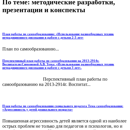
По теме: методические разработки,
презентации и конспекты
План работы по самообразованию: «Использование разнообразных техник
нетрадиционного рисования в работе с детьми 2-3 лет»
План по самообразованию...
Перспективный план работы по самообразованию на 2013-2914г.
Воспитателя:Симоновой А.В. Тема: «Использование разнообразных техник
нетрадиционного рисования в работе с детьми 3 лет».
Перспективный план работы по
самообразованию на 2013-2914г. Воспитат...
План работы по самообразованию социального педагога Тема самообразования:
«Агрессивность у детей дошкольного возраста»
Повышенная агрессивность детей яв­ляется одной из наиболее
острых про­блем не только для педагогов и психо­логов, но и