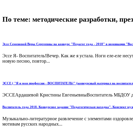
По теме: методические разработки, пр
Эссе Семеновой Веры Сергеевны на конкурс "Педагог года - 2018" в номинации "Вос
Эссе Я- Воспитатель!Вечер. Как же я устала. Ноги еле-еле нес
новую песню, повтор...
ЭССЕ ( "Я и моя профессия - ВОСПИТАТЕЛЬ!" (конкурсный материал на воспитатель 
ЭССЕАрдашевой Кристины ЕвгеньевныВоспитатель МБДОУ детск
Воспитатель года 2018. Конкурсное задание "Педагогическая находка". Конспект му
Музыкально-литературное развлечение с элементами оздоровлен
мотивам русских народных...