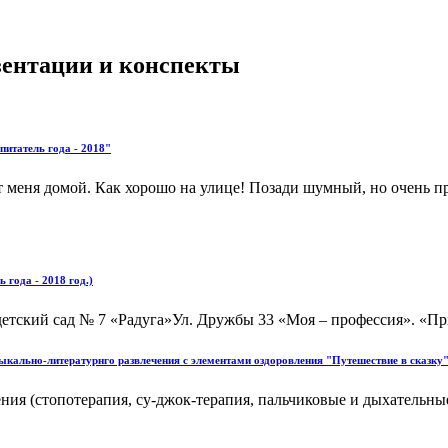
езентации и конспекты
питатель года - 2018"
ут меня домой. Как хорошо на улице! Позади шумный, но очень п
года - 2018 год.)
ий сад № 7 «Радуга»Ул. Дружбы 33 «Моя – профессия». «Призв
зыкально-литературнго развлечения с элементами оздоровления "Путешествие в сказку
ия (стопотерапия, су-джок-терапия, пальчиковые и дыхательные 