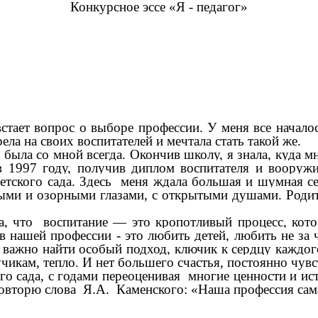
Конкурсное эссе «Я - педагог»
тает вопрос о выборе профессии. У меня все началос
ла на своих воспитателей и мечтала стать такой же.
 была со мной всегда. Окончив школу, я знала, куда м
в 1997 году,
получив диплом воспитателя и вооруж
етского сада. Здесь меня ждала большая и шумная 
ыми и озорными глазами, с открытыми душами. Роди
ла, что воспитание — это кропотливый процесс, кот
 в нашей профессии - это любить детей, любить не за 
ь важно найти особый подход, ключик к сердцу каждо
чикам, тепло
И нет большего счастья, постоянно чувс
.
го сада, с годами переоценивая многие ценности и ист
повторю слова Я.А. Каменского: «Наша профессия сама