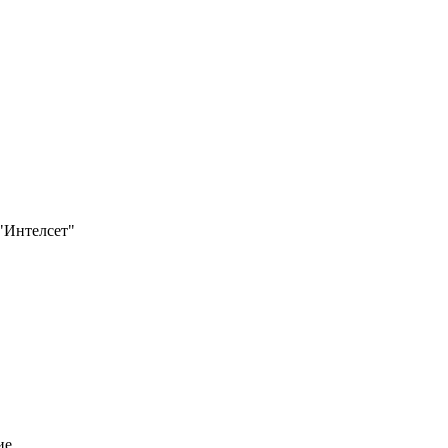
 "Интелсет"
ие