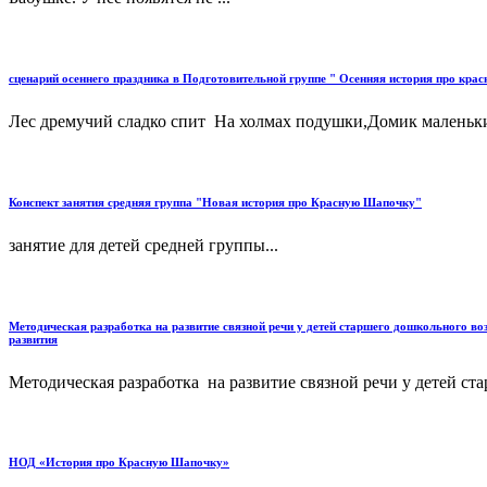
сценарий осеннего праздника в Подготовительной группе " Осенняя история про кра
Лес дремучий сладко спит На холмах подушки,Домик маленький 
Конспект занятия средняя группа "Новая история про Красную Шапочку"
занятие для детей средней группы...
Методическая разработка на развитие связной речи у детей старшего дошкольного в
развития
Методическая разработка на развитие связной речи у детей с
НОД «История про Красную Шапочку»