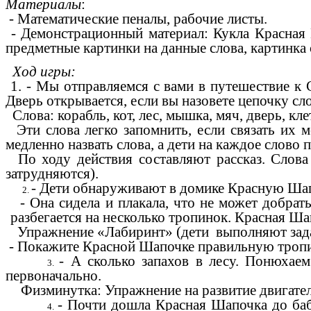
Материалы
:
- Математические пеналы, рабочие листы.
- Демонстрационный материал: Кукла Красная Ш
предметные картинки на данные слова, картинка 
Ход игры:
1. - Мы отправляемся с вами в путешествие к С
Дверь открывается, если вы назовете цепочку сл
Слова: корабль, кот, лес, мышка, мяч, дверь, клет
Эти слова легко запомнить, если связать их 
медленно назвать слова, а дети на каждое слово
По ходу действия составляют рассказ. Слова 
затрудняются).
- Дети обнаруживают в домике Красную Ша
- Она сидела и плакала, что не может добрат
разбегается на несколько тропинок. Красная Шап
Упражнение «Лабиринт» (дети выполняют задан
- Покажите Красной Шапочке правильную тропи
- А сколько запахов в лесу. Понюхае
первоначально.
Физминутка: Упражнение на развитие двигатель
- Почти дошла Красная Шапочка до баб