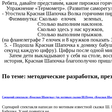
Ребята, давайте представим, какие пирожки горяч
Упражнение «Термометр». (Развитие саморегул
- Угостила Красная Шапочка Волка горячими пир
Физминутка: Сколько елочек зеленых,
Столько выполним наклонов.
Сколько здесь у нас кружков,
Столько выполним прыжков.
(на фланелеграфе 7 елочек и 8 кружков показать 
5. - Подошла Красная Шапочка к домику бабушки.
секунд каждую цифру). Цифры после одной ми
Затем дети выкладывают у себя на столе, восп
история, Красная Шапочка благополучно пришла
По теме: методические разработки, пр
Сценарий спектакля «Красная Шапочка» (по мотивам сказки Ш.Перро «Красная Ша
Сценарий спектакля написан по мотивам известной сказки Ш.
Бабушке. У неё появятся не ...