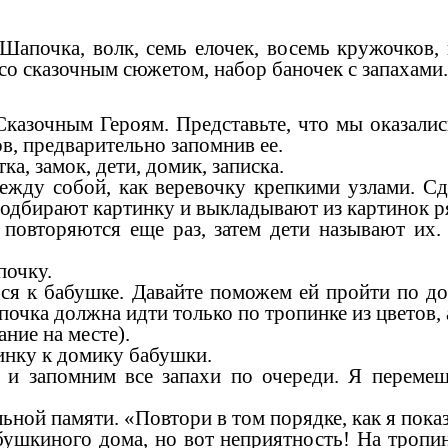
апочка, волк, семь елочек, восемь кружочков,
со сказочным сюжетом, набор баночек с запахами.
казочным Героям. Представьте, что мы оказалис
ов, предварительно запомнив ее.
ка, замок, дети, домик, записка.
между собой, как веревочку крепкими узлами. С
 подбирают картинку и выкладывают из картинок р
повторяются еще раз, затем дети называют их. 
почку.
ься к бабушке. Давайте поможем ей пройти по д
очка должна идти только по тропинке из цветов, 
ие на месте).
нку к домику бабушки.
м и запомним все запахи по очереди. Я перемеш
ной памяти. «Повтори в том порядке, как я показ
ушкиного дома, но вот неприятность! На тропин