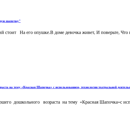
сную шапочку"
стоит На его опушке.В доме девочка живет, И поверьте, Что пре
озраста на тему «Красная Шапочка» с использованием, технологии театральной деятель
таршего дошкольного возраста на тему «Красная Шапочка»с испо