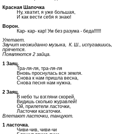
Красная Шапочка
Ну, хватит, я уже большая,
И как вести себя я знаю!
Ворон.
Кар- кар- кар! Ум без разума - беда!!!!!!
Улетает.
Звучит неожиданно музыка, К. Ш., испугавшись,
прячется.
Появляются 2 зайца.
1 Заяц.
Тра-ля-ля, тра-ля-ля
Вновь проснулась вся земля.
Снова к нам пришла весна,
Снова песня нам нужна.
2 Заяц.
В небо ты взгляни скорей,
Видишь сколько журавлей!
Ой, прилетели ласточки,
Ласточки касаточки.
Влетают ласточки, танцуют.
1 ласточка.
Чиви-чив, чиви-чи