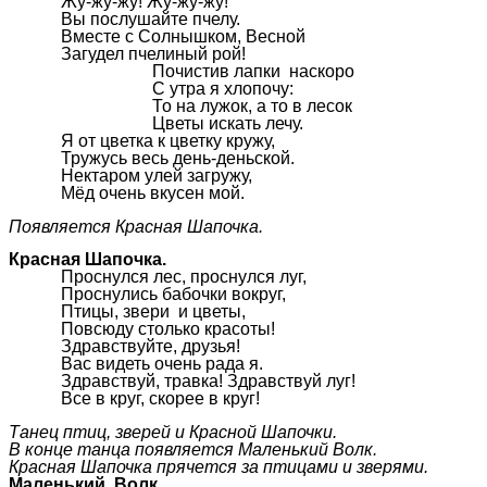
Жу-жу-жу! Жу-жу-жу!
Вы послушайте пчелу.
Вместе с Солнышком, Весной
Загудел пчелиный рой!
Почистив лапки наскоро
С утра я хлопочу:
То на лужок, а то в лесок
Цветы искать лечу.
Я от цветка к цветку кружу,
Тружусь весь день-деньской.
Нектаром улей загружу,
Мёд очень вкусен мой.
Появляется Красная Шапочка.
Красная Шапочка.
Проснулся лес, проснулся луг,
Проснулись бабочки вокруг,
Птицы, звери и цветы,
Повсюду столько красоты!
Здравствуйте, друзья!
Вас видеть очень рада я.
Здравствуй, травка! Здравствуй луг!
Все в круг, скорее в круг!
Танец птиц, зверей и Красной Шапочки.
В конце танца появляется Маленький Волк.
Красная Шапочка прячется за птицами и зверями.
Маленький Волк.