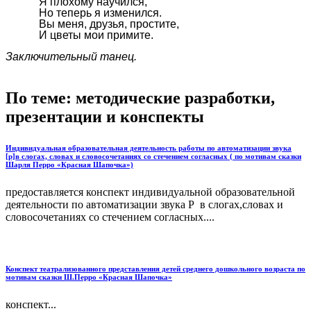
Я плохому научился,
Но теперь я изменился.
Вы меня, друзья, простите,
И цветы мои примите.
Заключительный танец.
По теме: методические разработки,
презентации и конспекты
Индивидуальная образовательная деятельность работы по автоматизации звука
[р]в слогах, словах и словосочетаниях со стечением согласных ( по мотивам сказки
Шарля Перро «Красная Шапочка»)
предоставляется конспект индивидуальной образовательной
деятельности по автоматизации звука Р в слогах,словах и
словосочетаниях со стечением согласных....
Конспект театрализованного представления детей среднего дошкольного возраста по
мотивам сказки Ш.Перро «Красная Шапочка»
конспект...