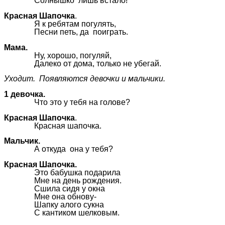
Солнышко лишь встало!
Красная Шапочка
.
Я к ребятам погулять,
Песни петь, да поиграть.
Мама.
Ну, хорошо, погуляй,
Далеко от дома, только не убегай.
Уходит. Появляются девочки и мальчики.
1 девочка.
Что это у тебя на голове?
Красная Шапочка
.
Красная шапочка.
Мальчик.
А откуда она у тебя?
Красная Шапочка.
Это бабушка подарила
Мне на день рождения.
Сшила сидя у окна
Мне она обнову-
Шапку алого сукна
С кантиком шелковым.