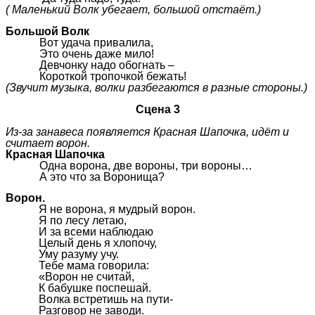
( Маленький Волк убегает, большой отстаёт.)
Большой Волк
Вот удача привалила,
Это очень даже мило!
Девчонку надо обогнать –
Короткой тропочкой бежать!
(Звучит музыка, волки разбегаются в разные стороны.)
Сцена 3
Из-за занавеса появляется Красная Шапочка, идёт и
считает ворон.
Красная Шапочка
Одна ворона, две вороны, три вороны…
А это что за Воронища?
Ворон.
Я не ворона, я мудрый ворон.
Я по лесу летаю,
И за всеми наблюдаю
Целый день я хлопочу,
Уму разуму учу.
Тебе мама говорила:
«Ворон не считай,
К бабушке поспешай.
Волка встретишь на пути-
Разговор не заводи.