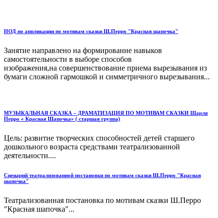
НОД по аппликации по мотивам сказки Ш.Перро "Красная шапочка"
Занятие направлено на формирование навыков
самостоятельности в выборе способов
изображения,на совершенствование приема вырезывания из
бумаги сложной гармошкой и симметричного вырезывания...
МУЗЫКАЛЬНАЯ СКАЗКА – ДРАМАТИЗАЦИЯ ПО МОТИВАМ СКАЗКИ Шарля
Перро « Красная Шапочка» ( старшая группа)
Цель: развитие творческих способностей детей старшего
дошкольного возраста средствами театрализованной
деятельности....
Сценарий театрализованной постановки по мотивам сказки Ш.Перро "Красная
шапочка"
Театрализованная постановка по мотивам сказки Ш.Перро
"Красная шапочка"...