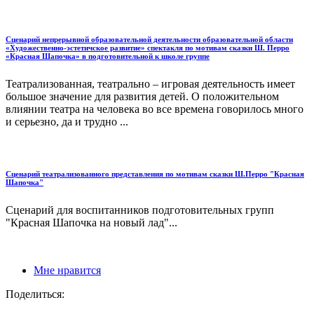
Сценарий непрерывной образовательной деятельности образовательной области
«Художественно-эстетичское развитие» спектакля по мотивам сказки Ш. Перро
«Красная Шапочка» в подготовительной к школе группе
Театрализованная, театрально – игровая деятельность имеет
большое значение для развития детей. О положительном
влиянии театра на человека во все времена говорилось много
и серьезно, да и трудно ...
Сценарий театрализованного представления по мотивам сказки Ш.Перро "Красная
Шапочка"
Сценарий для воспитанников подготовительных групп
"Красная Шапочка на новый лад"...
Мне нравится
Поделиться: