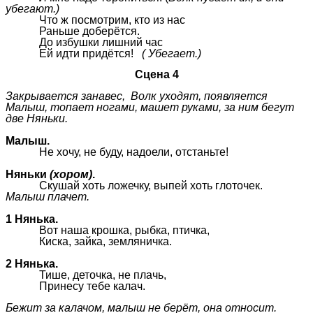
убегают.)
Что ж посмотрим, кто из нас
Раньше доберётся.
До избушки лишний час
Ей идти придётся!
( Убегает.)
Сцена 4
Закрывается занавес, Волк уходят, появляется
Малыш, топает ногами, машет руками, за ним бегут
две Няньки.
Малыш.
Не хочу, не буду, надоели, отстаньте!
Няньки
(хором)
.
Скушай хоть ложечку, выпей хоть глоточек.
Малыш плачет.
1 Нянька.
Вот наша крошка, рыбка, птичка,
Киска, зайка, земляничка.
2 Нянька.
Тише, деточка, не плачь,
Принесу тебе калач.
Бежит за калачом, малыш не берёт, она относит.