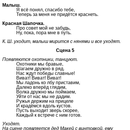
Малыш.
Я всё понял, спасибо тебе,
Теперь за меня не придётся краснеть.
Красная Шапочка.
Про совет мой не забудь,
Ну, пока, пора мне в путь.
К. Ш. уходит, малыш мирится с нянями и все уходят.
Сцена 5
Появляются охотники, танцуют.
Охотники мы бравые,
Шагаем дружно в ряд.
Нас ждут победы славные!
Виват! Виват! Виват!
Мы ладонь ко лбу приставим,
Далеко вперёд глядим,
Волка дружно мы поймаем,
Уйти от нас мы не дадим.
Ружья держим на прицеле
И крадёмся вдоль кустов.
Пусть выходит зверь скорее,
Каждый к встрече с ним готов.
Уходят.
На сцене появляется дед Макей с винтовкой, ему