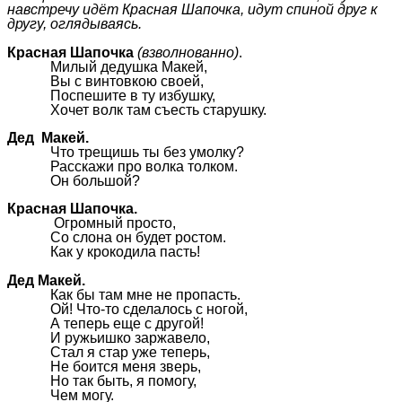
навстречу идёт Красная Шапочка, идут спиной друг к
другу, оглядываясь.
Красная Шапочка
(взволнованно)
.
Милый дедушка Макей,
Вы с винтовкою своей,
Поспешите в ту избушку,
Хочет волк там съесть старушку.
Дед Макей.
Что трещишь ты без умолку?
Расскажи про волка толком.
Он большой?
Красная Шапочка.
Огромный просто,
Со слона он будет ростом.
Как у крокодила пасть!
Дед Макей.
Как бы там мне не пропасть.
Ой! Что-то сделалось с ногой,
А теперь еще с другой!
И ружьишко заржавело,
Стал я стар уже теперь,
Не боится меня зверь,
Но так быть, я помогу,
Чем могу.