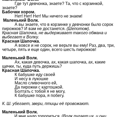
Где тут девчонка, знаете? Та, что с корзинкой,
знаете?
Бабочки хором.
Нет! Нет! Нет! Мы ничего не знаем!
Маленький Волк.
А вы знаете, что в корзинке у девчонки было сорок
пирожков? И вам не достанется.
(Шепотом)
.
Красная Шапочка, не выдерживает такого обмана и
выбегает к Волку.
Красная Шапочка.
А вовсе и не сорок, не верьте вы ему! Раз, два, три,
четыре, пять и еще один, всего шесть пирожков!
Маленький Волк.
Ах, какая девочка, ах, какая шапочка, ах, какие
щечки, ты, куда путь держишь?
Красная Шапочка.
К бабушке иду своей
И несу в лукошке
Масло сливочного ей,
Да пирожки с картошкой.
Болтать с тобой я не могу,
К бабушке пора, я побегу.
К. Ш. убегает, звери, птицы её провожают.
Маленький Волк.
И мне надо торопиться. (
Волк пугает их, и они