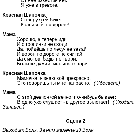
От нее известий нет,
Я уже в тревоге.
Красная Шапочка
Соберу я ей букет
Красивый по дороге!
Мама
Хорошо, а теперь иди
И с тропинки не сходи
Да, пойдёшь по лесу- не зевай
И ворон по дороге не считай,
Да смотри, беды не твори,
Больше думай, меньше говори.
Красная Шапочка
Мамочка, я знаю всё прекрасно,
Это говоришь ты мне напрасно.
( Убегает.)
Мама
С этой девчонкой вечно что-нибудь бывает:
В одно ухо слушает - в другое вылетает!
( Уходит.
Занавес.)
Сцена 2
Выходит Волк. За ним маленький Волк.