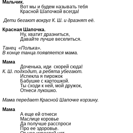
Мальчик.
Вот мы и будем называть тебя
Красной Шапочкой всегда!
Дети бегают вокруг К. Ш. и дразнят её.
Красная Шапочка.
Ну, хватит дразниться,
Давайте лучше веселиться.
Танец «Полька».
В конце танца появляется мама.
Мама
Доченька, иди скорей сюда!
К. Ш. подходит, а ребята убегают.
Испекла я пирожок
Бабушке с картошкой.
Ты сходи к ней, мой дружок,
Отнеси лукошко.
Мама передает Красной Шапочке корзину.
Мама
А еще ей отнеси
Маслице коровье
Да получше расспроси
Про ее здоровье.