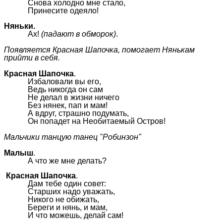
Снова холодно мне стало,
Принесите одеяло!
Няньки.
Ах!
(падают в обморок)
.
Появляется Красная Шапочка, помогает Нянькам
прийти в себя.
Красная Шапочка
.
Избаловали вы его,
Ведь никогда он сам
Не делал в жизни ничего
Без нянек, пап и мам!
А вдруг, страшно подумать,
Он попадет на Необитаемый Остров!
Мальчики танцую танец "Робинзон"
Малыш
.
А что же мне делать?
Красная Шапочка
.
Дам тебе один совет:
Старших надо уважать,
Никого не обижать,
Береги и нянь, и мам,
И что можешь, делай сам!