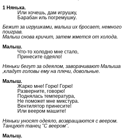
1 Нянька.
Или хочешь, дам игрушку,
Барабан иль погремушку
.
Бежит за игрушками, малыш их бросает, немного
поиграв.
Малыш снова кричит, затем жмется от холода.
Малыш.
Что-то холодно мне стало,
Принесите одеяло!
Няньки бегут за одеялом, заворачивают Малыша
,кладут головы ему на плечи, довольные.
Малыш.
Жарко мне! Горю! Горю!
Разверните, говорю!
Поднялась температура,
Не поможет мне микстура.
Вентилятор принесите!
Или веером машите!
Няньки уносят одеяло, возвращаются с веером.
Танцуют танец "С веером".
Малыш.