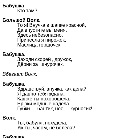
Бабушка
Кто там?
Большой Волк.
То я! Внучка в шапке красной,
Да впустите вы меня,
Здесь небезопасно.
Принесла я пирожок,
Маслица горшочек.
Бабушка.
Заходи скорей , дружок,
Дёрни за шнурочек.
Вбегает Волк.
Бабушка.
Здравствуй, внучка, как дела?
Я давно тебя ждала,
Как же ты похорошела,
Брюки модные надела.
Губки — бантик, нос — курносик!
Волк.
Ты, бабуля, похудела,
Уж ты, часом, не болела?
Бабушка.