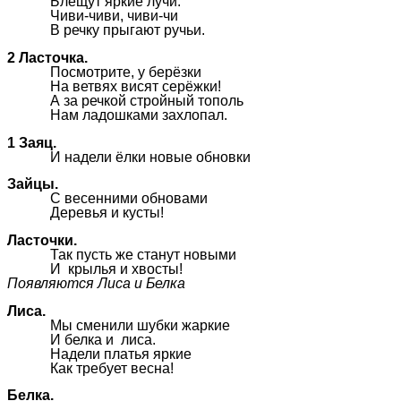
Блещут яркие лучи.
Чиви-чиви, чиви-чи
В речку прыгают ручьи.
2 Ласточка.
Посмотрите, у берёзки
На ветвях висят серёжки!
А за речкой стройный тополь
Нам ладошками захлопал.
1 Заяц.
И надели ёлки новые обновки
Зайцы.
С весенними обновами
Деревья и кусты!
Ласточки.
Так пусть же станут новыми
И крылья и хвосты!
Появляются Лиса и Белка
Лиса.
Мы сменили шубки жаркие
И белка и лиса.
Надели платья яркие
Как требует весна!
Белка.