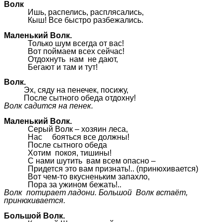
Волк
Ишь, распелись, расплясались,
Кыш! Все быстро разбежались.
Маленький Волк.
Только шум всегда от вас!
Вот поймаем всех сейчас!
Отдохнуть нам не дают,
Бегают и там и тут!
Волк.
Эх, сяду на пенечек, посижу,
После сытного обеда отдохну!
Волк садится на пенек.
Маленький Волк.
Серый Волк – хозяин леса,
Нас бояться все должны!
После сытного обеда
Хотим покоя, тишины!
С нами шутить вам всем опасно –
Придется это вам признать!.. (принюхивается)
Вот чем-то вкусненьким запахло,
Пора за ужином бежать!..
Волк потирает ладони. Большой Волк встаёт,
принюхивается.
Большой Волк.