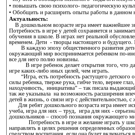
• повышать свою психолого- педагогическую культ
• Обобщить и расширить опыты работы в данном 
Актуальность:
В дошкольном возрасте игра имеет важнейшее зн
Потребность в игре у детей сохраняется и занимае
обучения в школе. В играх нет реальной обусловле
временем. Дети - творцы настоящего и будущего. 
В каждую эпоху общественного развития дети ж
окружающий мир воспринимается ребенком по-ином
все для него полно новизны.
В игре ребенок делает открытия того, что давно
игре каких-либо иных целей, чем играть.
“Игра, есть потребность растущего детского ор
силы ребенка, тверже рука, гибче тело, вернее глаз
находчивость, инициатива” – так писала выдающи
так же указывала на возможность расширения впеч
детей в жизнь, о связи игр с действительностью, с
Для ребят дошкольного возраста игра имеет искл
учеба, игра для них – труд, игра для них - серьез
дошкольников – способ познания окружающего ми
Потребность в игре и желание играть у школь
направлять в целях решения определенных образов
средством воспитания, если она будет включаться 