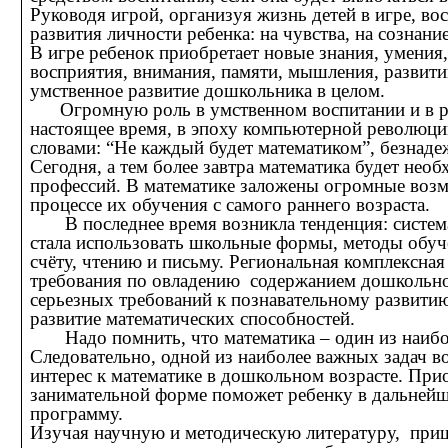
Руководя игрой, организуя жизнь детей в игре, вос
развития личности ребенка: на чувства, на сознание
В игре ребенок приобретает новые знания, умени
восприятия, внимания, памяти, мышления, развити
умственное развитие дошкольника в целом.
Огромную роль в умственном воспитании и в раз
настоящее время, в эпоху компьютерной революци
словами: “Не каждый будет математиком”, безнаде
Сегодня, а тем более завтра математика будет не
профессий. В математике заложены огромные возм
процессе их обучения с самого раннего возраста.
В последнее время возникла тенденция: система
стала использовать школьные формы, методы обуче
счёту, чтению и письму. Региональная комплексна
требования по овладению содержанием дошкольног
серьезных требований к познавательному развити
развитие математических способностей.
Надо помнить, что математика – один из наибо
Следовательно, одной из наиболее важных задач во
интерес к математике в дошкольном возрасте. При
занимательной форме поможет ребенку в дальнейш
программу.
Изучая научную и методическую литературу, приш