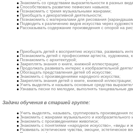
Знакомить со средствами выразительности в разных вида
Способствовать развитию певческих навыков;
Познакомить с тремя музыкальными жанрами;
Приобщать к декоративной деятельности;
Познакомить с материалами для рисования (карандашам
Подводить к различению видов искусства через художест
Рассказывать содержание произведения с опорой на рис
Задачи обучения 
Приобщать детей к восприятию искусства, развивать инте
Познакомить детей с профессиями артиста, художника, 
Познакомить с архитектурой;
Закреплять знания о книге, книжной иллюстрации;
Продолжать развивать интерес к изобразительной деятел
Обогащать представления детей об искусстве;
Знакомить с произведениями народного искусства;
Закреплять знания детей о книге, книжной иллюстрации;
Учить выделять и называть основные средства выразител
Узнавать песни по мелодии, выполнять танцевальные дв
Задачи обучения в старшей группе:
Учить выделять, называть, группировать произведения по
Знакомить с жанрами музыкального и изобразительного и
Знакомить с произведениями живописи;
Знакомить с понятиями «народное искусство», «виды и ж
Развивать эстетические чувства, эмоции, эстетическое в