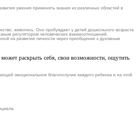
азвития умения применять знания из различных областей в
ество, живопись. Оно пробуждает у детей дошкольного возраста
разным регулятором человеческих взаимоотношений.
нной на развитие личности через приобщение к духовным
о может раскрыть себя, свои возможности, ощутить
вающей эмоциональное благополучие каждого ребенка и на этой
нциала.