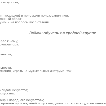
х искусства;
и, красками) и приемами пользования ими;
венный образ;
унки и на вопросы воспитателя.
в средней группе
:
рес к нему;
композитора;
ьности;
ьности;
ижения, играть на музыкальных инструментах.
 видам искусства;
скусства;
анры народного искусства»;
осприятие произведений искусства, учить соотносить художественн