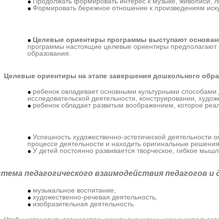
Продолжать формировать интерес к музыке, живописи, л
Формировать бережное отношение к произведениям иску
Целевые ориентиры программы выступают основа
программы настоящие целевые ориентиры предполагают ф
образования.
Целевые ориентиры на этапе завершения
дошкольного обра
ребенок овладевает основными культурными способами д
исследовательской деятельности, конструировании, художе
ребенок обладает развитым воображением, которое реал
Успешность художественно-эстетической деятельности о
процессе деятельности и находить оригинальные решения
У детей постоянно развивается творческое, гибкое мышл
стема педагогического взаимодействия
педагогов и
музыкальное воспитание,
художественно-речевая деятельность,
изобразительная деятельность.