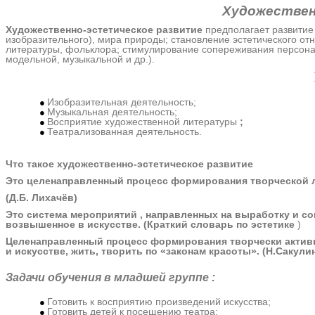
Художествен
Художественно-эстетическое развитие
предполагает развитие
изобразительного), мира природы; становление эстетического о
литературы, фольклора; стимулирование сопереживания персонаж
модельной, музыкальной и др.).
Изобразительная деятельность;
Музыкальная деятельность;
Восприятие художественной литературы
;
Театрализованная деятельность.
Что такое художественно-эстетическое развитие
Это целенаправленный процесс формирования творческой ли
(Д.Б. Лихачёв)
Это система мероприятий , направленных на выработку и с
возвышенное в искусстве. (Краткий словарь по эстетике
)
Целенаправленный процесс формирования творчески активно
и искусстве, жить, творить по «законам красоты». (Н.Сакули
Задачи обучения в младшей группе :
Готовить к восприятию произведений искусства;
Готовить детей к посещению театра;