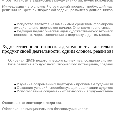
Чтобы установить взаимосвязь между знаниями, нужно использов
Интеграция -
это сложный структурный процесс, требующий науч
решении конкретной творческой задачи; развития у дошкольников
Искусство является незаменимым средством формировани
эмоционально-творческое начало. Оно также тесно связан
Ведущая педагогическая идея художественно-эстетическ
ценностям, через вовлечение в творческую деятельность.
Художественно-эстетическая деятельность – деятельн
продукт своей деятельности, одним словом, реализова
цель
Основная
педагогического коллектива: создание систе
базе развитие его духовного, творческого потенциала, создан
Зада
Изучение современных подходов к проблемам художестве
Создание условий, способствующих реализации художеств
Использование современных технологий в художественно
Основные компетенции педагога:
Обеспечение эмоционального благополучия через: