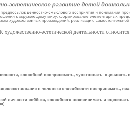
но-эстетическое развитие детей дошкольн
 предпосылок ценностно-смыслового восприятия и понимания произ
тношения к окружающему миру; формирование элементарных предст
ам художественных произведений; реализацию самостоятельной тв
К художественно-эстетической деятельности относится
чности, способной воспринимать, чувствовать, оценивать п
овершенствование в человеке способности воспринимать, пра
й личности ребёнка, способного воспринимать и оценивать п
на)