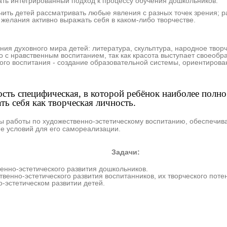
ать интегрированный подход к процессу обучения дошкольников.
ить детей рассматривать любые явления с разных точек зрения; р
 желания активно выражать себя в каком-либо творчестве.
я духовного мира детей: литература, скульптура, народное творч
о с нравственным воспитанием, так как красота выступает своеоб
ого воспитания - создание образовательной системы, ориентирова
ость специфическая, в которой ребёнок наиболее полн
ть себя как творческая личность.
мы работы по художественно-эстетическому воспитанию, обеспечи
ие условий для его самореализации.
чи:
нно-эстетического развития дошкольников.
енно-эстетического развития воспитанников, их творческого поте
-эстетическом развитии детей.