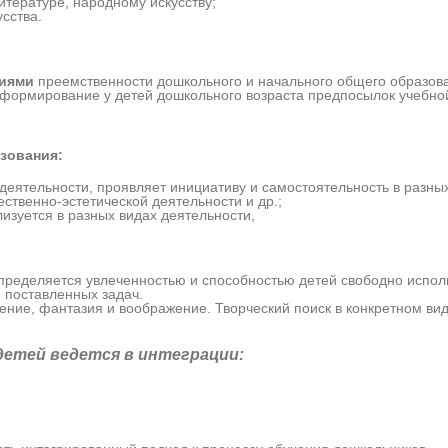
итературе, народному искусству;
сства.
ниями
преемственности дошкольного и начального общего образов
ормирование у детей дошкольного возраста предпосылок учебной
зования:
еятельности, проявляет инициативу и самостоятельность в разных 
ственно-эстетической деятельности и др.;
изуется в разных видах деятельности,
пределяется увлеченностью и способностью детей свободно испол
 поставленных задач.
ение, фантазия и воображение. Творческий поиск в конкретном ви
 детей
ведется в интеграции: