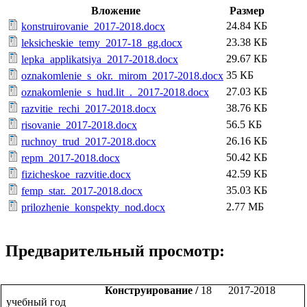
Вложение
Размер
24.84 КБ
konstruirovanie_2017-2018.docx
23.38 КБ
leksicheskie_temy_2017-18_gg.docx
29.67 КБ
lepka_applikatsiya_2017-2018.docx
35 КБ
oznakomlenie_s_okr._mirom_2017-2018.docx
27.03 КБ
oznakomlenie_s_hud.lit_._2017-2018.docx
38.76 КБ
razvitie_rechi_2017-2018.docx
56.5 КБ
risovanie_2017-2018.docx
26.16 КБ
ruchnoy_trud_2017-2018.docx
50.42 КБ
repm_2017-2018.docx
42.59 КБ
fizicheskoe_razvitie.docx
35.03 КБ
femp_star._2017-2018.docx
2.77 МБ
prilozhenie_konspekty_nod.docx
Предварительный просмотр:
Конструирование /
18 2017-2018
учебный год