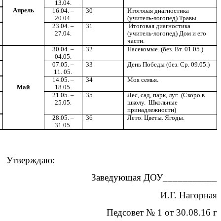
13.04.
Апрель
16.04. –
30
Итоговая диагностика
20.04.
(учитель-логопед) Травы.
23.04. –
31
Итоговая диагностика
27.04.
(учитель-логопед) Дом и его
части.
30.04. –
32
Насекомые. (без. Вт. 01.05.)
04.05.
07.05. –
33
День Победы (без. Ср. 09.05.)
11. 05.
14.05. –
34
Моя семья.
Май
18.05.
21.05. –
35
Лес, сад, парк, луг. (Скоро в
25.05.
школу. Школьные
принадлежности)
28.05. –
36
Лето. Цветы. Ягоды.
31.05.
Утверждаю:
Заведующая ДОУ___________
И.Г. Нагорная
Педсовет № 1 от 30.08.16 г