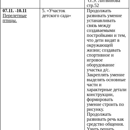
О.Э. Литвинова
стр.52
07.11. -10.11
5. «Участок
Продолжать
Перелетные
детского сада»
развивать умение
птицы.
устанавливать
связь между
создаваемыми
постройками и тем,
что дети видят в
окружающей
жизни; создавать
спортивное и
игровое
оборудование
участка д/с.
Закреплять умение
выделять основные
части и
характерные детали
конструкции,
формировать
умение строить по
рисунку.
Продолжать
развивать речь как
средство общения.
Учить решать