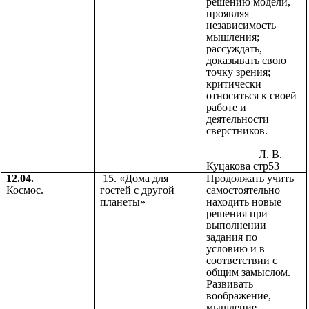
решению модели,
проявляя
независимость
мышления;
рассуждать,
доказывать свою
точку зрения;
критически
относиться к своей
работе и
деятельности
сверстников.
Л. В.
Куцакова стр53
12.04.
15. «Дома для
Продолжать учить
Космос.
гостей с другой
самостоятельно
планеты»
находить новые
решения при
выполнении
задания по
условию и в
соответствии с
общим замыслом.
Развивать
воображение,
мышление,