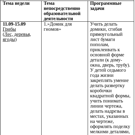
Тема недели
Тема
Программные
непосредственно
задачи
образовательной
деятельности
11.09-15.09
1.»Домик для
Учить делать
Грибы
гномов»
домики, сгибая
(Лес, деревья,
прямоугольный
ягоды)
лист бумаги
пополам,
приклеивать к
основной форме
детали (к дому-
окна, дверь, трубу).
У детей седьмого
года жизни
закреплять умение
делать развертку
коробочки
квадратной формы,
учить понимать
линии чертежа,
делать надрезы в
местах, указанных
на чертеже,
оформлять поделку
мелкими деталями,