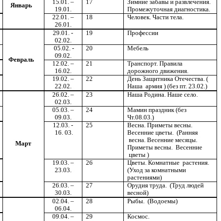
15.01. –
17
Зимние забавы и развлечения.
Январь
19.01.
Промежуточная диагностика.
22.01. –
18
Человек. Части тела.
26.01.
29.01. -
19
Профессии
02.02.
05.02. -
20
Мебель
09.02.
Февраль
12.02. –
21
Транспорт. Правила
16.02.
дорожного движения.
19.02. –
22
День Защитника Отечества. (
22.02.
Наша армия ) (без пт. 23.02.)
26.02. –
23
Наша Родина. Наше село.
02.03.
05.03. –
24
Мамин праздник (без
09.03.
Чт.08.03.)
12.03. -
25
Весна. Приметы весны.
16. 03.
Весенние цветы. (Ранняя
весна. Весенние месяцы.
Март
Приметы весны. Весенние
цветы )
19.03. –
26
Цветы. Комнатные растения.
23.03.
(Уход за комнатными
растениями)
26.03. –
27
Орудия труда. (Труд людей
30.03.
весной)
02.04. –
28
Рыбы. (Водоемы)
06.04.
09.04. –
29
Космос.