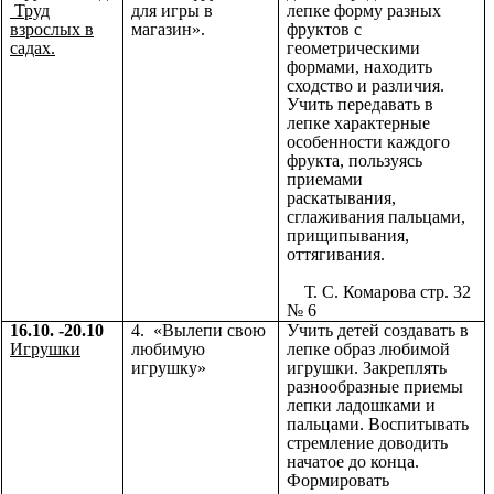
Труд
для игры в
лепке форму разных
взрослых в
магазин».
фруктов с
садах.
геометрическими
формами, находить
сходство и различия.
Учить передавать в
лепке характерные
особенности каждого
фрукта, пользуясь
приемами
раскатывания,
сглаживания пальцами,
прищипывания,
оттягивания.
Т. С. Комарова стр. 32
№ 6
16.10. -20.10
4. «Вылепи свою
Учить детей создавать в
Игрушки
любимую
лепке образ любимой
игрушку»
игрушки. Закреплять
разнообразные приемы
лепки ладошками и
пальцами. Воспитывать
стремление доводить
начатое до конца.
Формировать