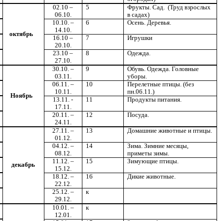
02.10 –
5
Фрукты. Сад. (Труд взрослых
06.10.
в садах)
10.10. –
6
Осень. Деревья.
14.10.
октябрь
16.10 –
7
Игрушки
20.10.
23.10 –
8
Одежда.
27.10.
30.10. –
9
Обувь.
Одежда. Головные
03.11.
уборы.
06.11. –
10
Перелетные птицы. (без
10.11.
пн.06.11.)
Ноябрь
13.11. -
11
Продукты питания.
17.11.
20.11. –
12
Посуда.
24.11.
27.11. –
13
Домашние животные и птицы.
01.12.
04.12. –
14
Зима. Зимние месяцы,
08.12.
приметы зимы.
11.12. –
15
Зимующие птицы.
декабрь
15.12.
18.12. –
16
Дикие животные.
22.12.
25.12. –
к
29.12.
10.01. –
к
12.01.