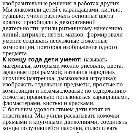
изобразительные решения в работах других.
Мы знакомили детей с карандашами, кистью,
гуашью; учили различать основные цвета
красок; приобщали к декоративной
деятельности; учили ритмичному нанесению
линий, штрихов, пятен, мазков; формировали
умение создавать несложные сюжетные
композиции, повторяя изображение одного
предмета.
К концу года дети умеют:
называть
материалы, которыми можно рисовать; цвета,
заданные программой; названия народных
игрушек (матрешка, дымковская игрушка);
изображать отдельные предметы, простые по
композиции и незамысловатые по содержанию
сюжеты; правильно пользоваться карандашами,
фломастерами, кистью и красками.
С большим удовольствием дети лепят из
пластилина. Мы учили раскатывать комочки
прямыми и круговыми движениями, соединять
концы получившейся палочки, сплющивать