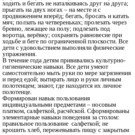
ходить и бегать не наталкиваясь друг на друга;
прыгать на двух ногах – на месте и с
продвижением вперёд; бегать, бросать и катать
мяч; ползать на четвереньках; пролезать через
бревно, лежащее на полу; подлезать под
воротца, верёвку; сохранять равновесие при
ходьбе и беге по ограниченной плоскости. Все
дети с удовольствием выполняли физические
упражнения.
В течение года детям прививались культурно-
гигиенические навыки. Все дети умеют
самостоятельно мыть руки по мере загрязнения
и перед едой; вытирать лицо и руки личным
полотенцем; знают, где находится их личное
полотенце.
Формирован навык пользования
индивидуальными предметами – носовым
платком, салфеткой, расчёской. Сформированы
элементарные навыки поведения за столом:
правильное пользование салфеткой; не
крошить хлеб, пережевывать пищу с закрытым