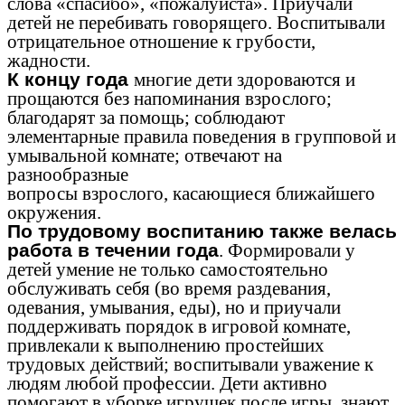
слова «спасибо», «пожалуйста». Приучали
детей не перебивать говорящего. Воспитывали
отрицательное отношение к грубости,
жадности.
К концу года
многие дети здороваются и
прощаются без напоминания взрослого;
благодарят за помощь; соблюдают
элементарные правила поведения в групповой и
умывальной комнате; отвечают на
разнообразные
вопросы взрослого, касающиеся ближайшего
окружения.
По трудовому воспитанию также велась
работа в течении года
. Формировали у
детей умение не только самостоятельно
обслуживать себя (во время раздевания,
одевания, умывания, еды), но и приучали
поддерживать порядок в игровой комнате,
привлекали к выполнению простейших
трудовых действий; воспитывали уважение к
людям любой профессии. Дети активно
помогают в уборке игрушек после игры, знают