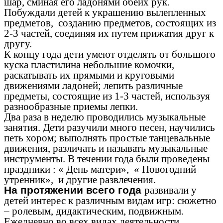
шар, сминая его ладонями обеих рук.
Побуждали детей к украшению вылепленных
предметов, созданию предметов, состоящих из
2-3 частей, соединяя их путем прижатия друг к
другу.
К концу года дети умеют отделять от большого
куска пластилина небольшие комочки,
раскатывать их прямыми и круговыми
движениями ладоней; лепить различные
предметы, состоящие из 1-3 частей, используя
разнообразные приемы лепки.
Два раза в неделю проводились музыкальные
занятия. Дети разучили много песен, научились
петь хором; выполнять простые танцевальные
движения, различать и называть музыкальные
инструменты. В течении года были проведены
праздники : « День матери», « Новогодний
утренник», и другие развлечения.
На протяжении всего года
развивали у
детей интерес к различным видам игр: сюжетно
– ролевым, дидактическим, подвижным.
Ежедневно во всех видах деятельности