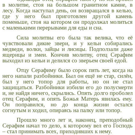
в молитве, стоя на большом гранитном камне, в
лесу. Когда наступал день, он возвращался в келью,
где у него был приготовлен другой камень
поменьше, стоя на котором он продолжал молиться
с маленькими перерывами для еды и сна.
Сила молитвы его была так велика, что её
чувствовали дикие звери, и у кельи собирались
медведи, волки, зайцы и лисицы. Подползали даже
ящерицы и змеи. Кончив молитву, отец Серафим
выходил из кельи и делился со зверьем своей едой.
Отцу Серафиму было сорок пять лет, когда на
него напали разбойники. Был он ещё не стар, силён,
был у него топор для работы, но он не стал
защищаться. Разбойники избили его до полусмерти
и, не найдя ничего, скрылись. Опять долго проболел
отец Серафим, и опять Божья Матерь явилась ему.
Он поправился, но до конца жизни остался
согнутым и ходил, опираясь на палку или топор.
Прошло много лет и, наконец, преподобный
Серафим начал то дело, к которому вел его Господь
– стал принимать всех, приходивших к нему.