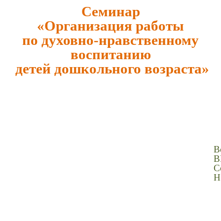
Семинар
«Организация работы
по духовно-нравственному
воспитанию
детей дошкольного возраста»
В
В
С
Н