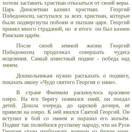
хотели заставить христиан отказаться от своей веры.
Царь Диоклетиан казнил христиан. Георгий
Победоносец заступался за всех христиан, которые
были подвергнуты побоям и пыткам царя. Георгий
принял много страданий, но в итоге он был казнен
Римским царём.
После своей земной жизни Георгий
Победоносец продолжал совершать чудеса
исцеления. Самый известный подвиг - победа над
змием.
Дошкольникам нужно рассказать о подвиге,
показать икону «Чудо святого Георгия о змие».
В стране Финикии раскинулось красивое
озеро. На его берегу появился змий, он поедал
детей. Дошла очередь до царской дочери, её
привели на озеро. К ней явился Святой Георгий. Он
вступил в бой со змием и поразил его копьём.
Подвиг так полюбился русскому народу, что на Руси
Георгия стали изображать воином на белом коне,