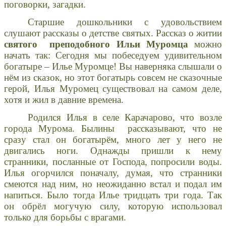
поговорки, загадки.
Старшие дошкольники с удовольствием
слушают рассказы о детстве святых. Рассказ о житии
святого преподобного Ильи Муромца
можно
начать так: Сегодня мы побеседуем удивительном
богатыре – Илье Муромце! Вы наверняка слышали о
нём из сказок, но этот богатырь совсем не сказочные
герой, Илья Муромец существовал на самом деле,
хотя и жил в давние времена.
Родился Илья в селе Карачарово, что возле
города Мурома. Былины рассказывают, что не
сразу стал он богатырём, много лет у него не
двигались ноги. Однажды пришли к нему
странники, посланные от Господа, попросили воды.
Илья огорчился поначалу, думая, что странники
смеются над ним, но неожиданно встал и подал им
напиться. Было тогда Илье тридцать три года. Так
он обрёл могучую силу, которую использовал
только для борьбы с врагами.