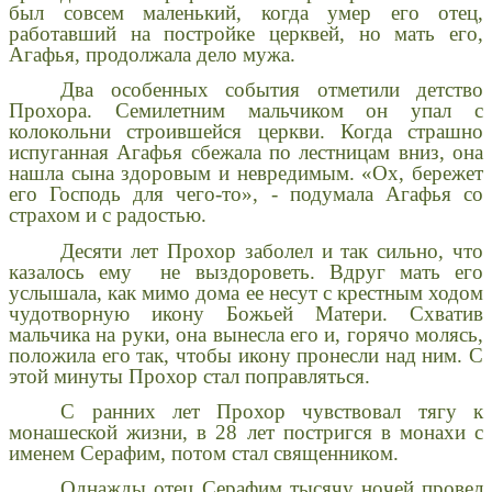
был совсем маленький, когда умер его отец,
работавший на постройке церквей, но мать его,
Агафья, продолжала дело мужа.
Два особенных события отметили детство
Прохора. Семилетним мальчиком он упал с
колокольни строившейся церкви. Когда страшно
испуганная Агафья сбежала по лестницам вниз, она
нашла сына здоровым и невредимым. «Ох, бережет
его Господь для чего-то», - подумала Агафья со
страхом и с радостью.
Десяти лет Прохор заболел и так сильно, что
казалось ему не выздороветь. Вдруг мать его
услышала, как мимо дома ее несут с крестным ходом
чудотворную икону Божьей Матери. Схватив
мальчика на руки, она вынесла его и, горячо молясь,
положила его так, чтобы икону пронесли над ним. С
этой минуты Прохор стал поправляться.
С ранних лет Прохор чувствовал тягу к
монашеской жизни, в 28 лет постригся в монахи с
именем Серафим, потом стал священником.
Однажды отец Серафим тысячу ночей провел