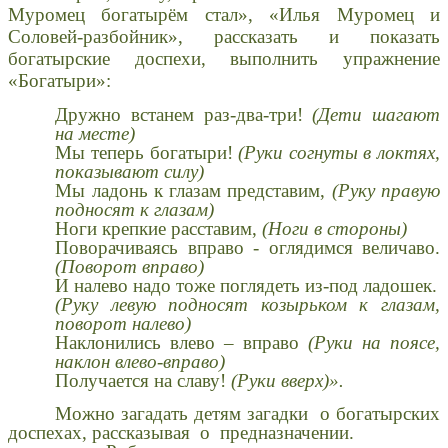
Муромец богатырём стал», «Илья Муромец и
Соловей-разбойник», рассказать и показать
богатырские доспехи, выполнить упражнение
«Богатыри»:
Дружно встанем раз-два-три!
(Дети шагают
на месте)
Мы теперь богатыри!
(Руки согнуты в локтях,
показывают силу)
Мы ладонь к глазам представим,
(Руку правую
подносят к глазам)
Ноги крепкие расставим,
(Ноги в стороны)
Поворачиваясь вправо - оглядимся величаво.
(Поворот вправо)
И налево надо тоже поглядеть из-под ладошек.
(Руку левую подносят козырьком к глазам,
поворот налево)
Наклонились влево – вправо
(Руки на поясе,
наклон влево-вправо)
Получается на славу!
(Руки вверх)».
Можно загадать детям загадки о богатырских
доспехах, рассказывая о предназначении.