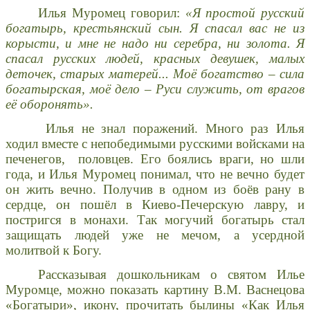
Илья Муромец говорил:
«Я простой русский
богатырь, крестьянский сын. Я спасал вас не из
корысти, и мне не надо ни серебра, ни золота. Я
спасал русских людей, красных девушек, малых
деточек, старых матерей... Моё богатство – сила
богатырская, моё дело – Руси служить, от врагов
её оборонять».
Илья не знал поражений. Много раз Илья
ходил вместе с непобедимыми русскими войсками на
печенегов, половцев. Его боялись враги, но шли
года, и Илья Муромец понимал, что не вечно будет
он жить вечно. Получив в одном из боёв рану в
сердце, он пошёл в Киево-Печерскую лавру, и
постригся в монахи. Так могучий богатырь стал
защищать людей уже не мечом, а усердной
молитвой к Богу.
Рассказывая дошкольникам о святом Илье
Муромце, можно показать картину В.М. Васнецова
«Богатыри», икону, прочитать былины «Как Илья