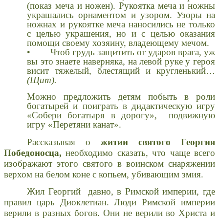
(показ меча и ножен). Рукоятка меча и ножны
украшались орнаментом и узором. Узоры на
ножнах и рукоятке меча наносились не только
с целью украшения, но и с целью оказания
помощи своему хозяину, владеющему мечом.
• Чтоб грудь защитить от ударов врага, уж
вы это знаете наверняка, на левой руке у героя
висит тяжелый, блестящий и кругленький…
(Щит).
Можно предложить детям побыть в роли
богатырей и поиграть в дидактическую игру
«Собери богатыря в дорогу», подвижную
игру «Перетяни канат».
Рассказывая о
житии
святого Георгия
Победоносца,
необходимо сказать, что ч
аще всего
изображают этого святого в воинском снаряжении
верхом на белом коне с копьем, убивающим змия.
Жил Георгий давно, в Римской империи, где
правил царь Диоклетиан. Люди Римской империи
верили в разных богов. Они не верили во Христа и