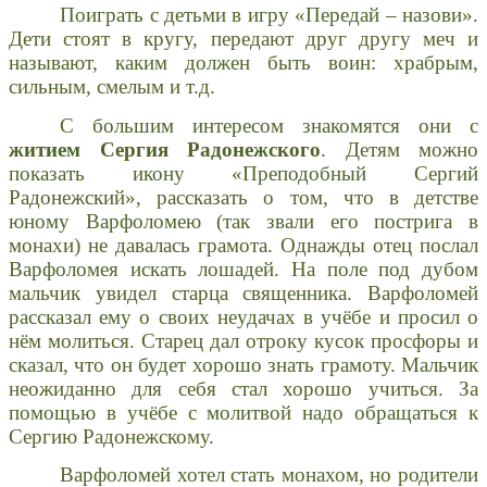
Поиграть с детьми в игру «Передай – назови».
Дети стоят в кругу, передают друг другу меч и
называют, каким должен быть воин: храбрым,
сильным, смелым и т.д.
С большим интересом знакомятся они с
житием Сергия Радонежского
. Детям можно
показать икону «Преподобный Сергий
Радонежский», рассказать о том, что в детстве
юному Варфоломею (так звали его пострига в
монахи) не давалась грамота. Однажды отец послал
Варфоломея искать лошадей. На поле под дубом
мальчик увидел старца священника. Варфоломей
рассказал ему о своих неудачах в учёбе и просил о
нём молиться. Старец дал отроку кусок просфоры и
сказал, что он будет хорошо знать грамоту. Мальчик
неожиданно для себя стал хорошо учиться. За
помощью в учёбе с молитвой надо обращаться к
Сергию Радонежскому.
Варфоломей хотел стать монахом, но родители