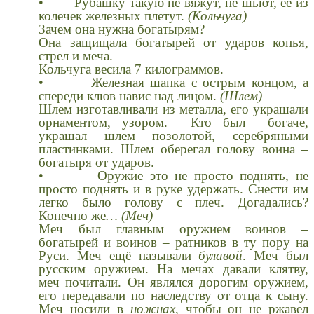
• Рубашку такую не вяжут, не шьют, ее из
колечек железных плетут.
(Кольчуга)
Зачем она нужна богатырям?
Она защищала богатырей от ударов копья,
стрел и меча.
Кольчуга весила 7 килограммов.
• Железная шапка с острым концом, а
спереди клюв навис над лицом.
(Шлем)
Шлем изготавливали из металла, его украшали
орнаментом, узором. Кто был богаче,
украшал шлем позолотой, серебряными
пластинками. Шлем оберегал голову воина –
богатыря от ударов.
• Оружие это не просто поднять, не
просто поднять и в руке удержать. Снести им
легко было голову с плеч. Догадались?
Конечно же
… (Меч)
Меч был главным оружием воинов –
богатырей и воинов – ратников в ту пору на
Руси. Меч ещё называли
булавой
. Меч был
русским оружием. На мечах давали клятву,
меч почитали. Он являлся дорогим оружием,
его передавали по наследству от отца к сыну.
Меч носили в
ножнах
, чтобы он не ржавел