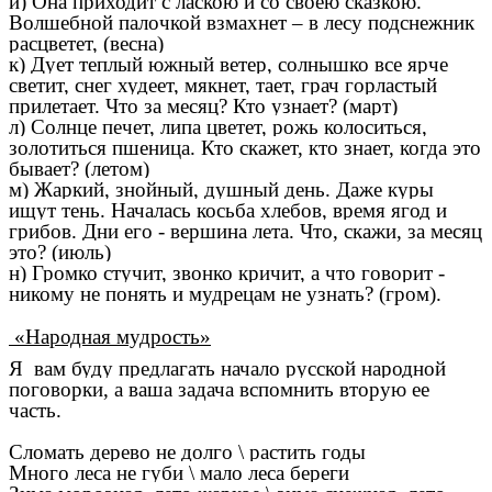
и) Она приходит с ласкою и со своею сказкою.
Волшебной палочкой взмахнет – в лесу подснежник
расцветет, (весна)
к) Дует теплый южный ветер, солнышко все ярче
светит, снег худеет, мякнет, тает, грач горластый
прилетает. Что за месяц? Кто узнает? (март)
л) Солнце печет, липа цветет, рожь колоситься,
золотиться пшеница. Кто скажет, кто знает, когда это
бывает? (летом)
м) Жаркий, знойный, душный день. Даже куры
ищут тень. Началась косьба хлебов, время ягод и
грибов. Дни его - вершина лета. Что, скажи, за месяц
это? (июль)
н) Громко стучит, звонко кричит, а что говорит -
никому не понять и мудрецам не узнать? (гром)
.
«Народная мудрость»
Я
вам буду предлагать начало русской народной
поговорки, а ваша задача вспомнить вторую ее
часть.
Сломать дерево не долго \ растить годы
Много леса не губи \ мало леса береги