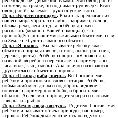
ребёнок делает движения руками: если овощ растёт
на земле, на грядке, он поднимает рук вверх. Если
овощ растёт на земле – руки опускает вниз.
Игра «Береги природу»
.
Родитель предлагает из
нашего мира убрать что либо, например, солнце,
облака, реки, леса и т.д., а ребёнок должен
рассказать (можно с Вашей помощью), что
произойдёт с оставшимися живыми объектами, если
на Земле не будет названного объекта.
Игра «Я знаю».
Вы называете ребёнку класс
объектов природы (звери, птицы, рыбы, растения,
деревья, цветы). Ребёнок говорит: «Я знаю пять
названий зверей:» и перечисляет (например, лось,
лиса, волк, заяц, олень). Аналогично называются
другие классы объектов природы.
Игра «Птица, рыба, зверь».
Вы бросаете мяч
ребёнку и произносите слово «птица». Ребёнок,
поймавший мяч, должен подобрать видовое
понятие, например «воробей», и бросить мяч
обратно. Аналогично проводится игра со словами
«зверь» и «рыба».
Игра «Земля, вода, воздух».
Родитель бросает мяч
ребёнку и называет объект природы, например,
«срока». Ребёнок должен ответить «воздух» и