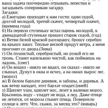
ваша задача поочередно отрывать лепестки и
загадывать соперникам загадку.
Загадки:
а) Ежегодно приходят к нам гости: один седой,
другой молодой, третий скачет, четвертый плачет,
(времена года)
б) На первую ступеньку встал парень молодой, к
двенадцатой ступеньке пришел старик седой, (год)
в) Ветви белой краской разукрашу, брошу серебро
на крышу вашу. Теплые весной придут ветра, а меня
прогонят со двора.(Зима)
г) Он пушистый, серебристый, но рукой его не
тронь. Станет капелькою чистой, как поймаешь на
ладонь, (снег)
е) Он вошел - никто не видел, он сказал - никто не
слышал. Дунул в окна и исчез, а на окнах вырос лес.
(мороз)
ж) В белом бархате деревня, и заборы, и деревья. А
как ветер нападет, этот бархат опадет.(иней)
з) Щиплет уши, щиплет нос, лезет в валенки мороз.
Брызнешь воду - упадет не вода, а лед. Даже птице
не летится, от мороза стынет птица. Повернуло
солнце к лету. Что, скажи, за месяц это? (январь)