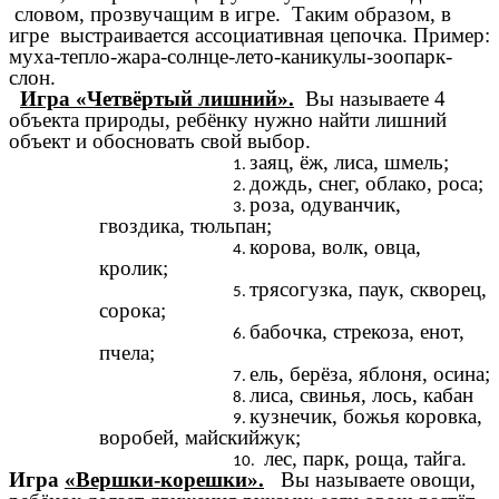
словом, прозвучащим в игре. Таким образом, в
игре выстраивается ассоциативная цепочка. Пример:
муха-тепло-жара-солнце-лето-каникулы-зоопарк-
слон.
Игра «Четвёртый лишний».
Вы называете 4
объекта природы, ребёнку нужно найти лишний
объект и обосновать свой выбор.
заяц, ёж, лиса, шмель;
дождь, снег, облако, роса;
роза, одуванчик,
гвоздика, тюльпан;
корова, волк, овца,
кролик;
трясогузка, паук, скворец,
сорока;
бабочка, стрекоза, енот,
пчела;
ель, берёза, яблоня, осина;
лиса, свинья, лось, кабан
кузнечик, божья коровка,
воробей, майскийжук;
лес, парк, роща, тайга.
Игра
«Вершки-корешки».
Вы называете овощи,