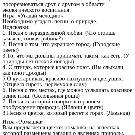
посоревноваться друг с другом в области
экологического воспитания.
Игра «Угадай мелодию».
Необходимо угадать песни о природе.
Подсказки:
1. Песня о неразделенной любви. (Что стоишь
качаясь, тонкая рябина?)
2. Песня о том, что украшает город. (Городские
цветы)
3.То, что мы должны принимать таким, как есть. (У
природы нет плохой погоды)
4. О птицах, которые красиво поют. (Вы слыхали,
как поют дрозды)
5.О кустарниках, красиво пахнущих и цветущих.
(Отцвела сирень, черемуха в саду)
6. Песня о тех местах, где можно услышать красивое
пение птиц. (Соловьиная роща)
7. Песня, в которой говорится о раннем
пробуждении природы. (Яблони в цвету)
8.Песня о цветке, который растет в горах. (Лаванда)
Игра «Ромашка»
Вам предлагается цветок ромашка, на лепестках
которой размещены загадки о явлениях природы,