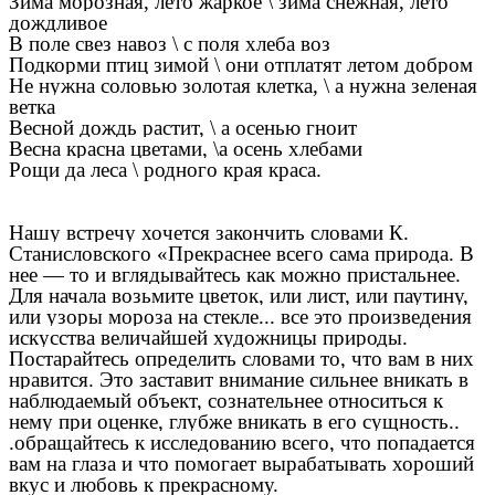
Зима морозная, лето жаркое \ зима снежная, лето
дождливое
В поле свез навоз \ с поля хлеба воз
Подкорми птиц зимой \ они отплатят летом добром
Не нужна соловью золотая клетка, \ а нужна зеленая
ветка
Весной дождь растит, \ а осенью гноит
Весна красна цветами, \а осень хлебами
Рощи да леса \ родного края краса.
Нашу встречу хочется закончить словами К.
Станисловского «Прекраснее всего сама природа. В
нее — то и вглядывайтесь как можно пристальнее.
Для начала возьмите цветок, или лист, или паутину,
или узоры мороза на стекле... все это произведения
искусства величайшей художницы природы.
Постарайтесь определить словами то, что вам в них
нравится. Это заставит внимание сильнее вникать в
наблюдаемый объект, сознательнее относиться к
нему при оценке, глубже вникать в его сущность..
.обращайтесь к исследованию всего, что попадается
вам на глаза и что помогает вырабатывать хороший
вкус и любовь к прекрасному.