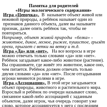
Памятка для родителей
«Игры экологического содержания»
Игра «Цепочка».
В называете объект живой или
неживой природы, а ребёнок называет один из
признаков данного объекта, далее вы называете
признак, далее опять ребёнок так, чтобы не
повториться.
Например, объект живой природы «белка» -
животное, дикое, лесное, рыжее, пушистое, грызёт
орехи, прыгает с ветки на ветку и т.д.
Игра «Да» или «нет».
На все вопросы в игре
можно отвечать только словами «да» или «нет».
Ребёнок загадывает какое-либо животное (растение).
Вы спрашиваете, где живёт это животное, какое оно,
чем питается. Ребёнок должен отвечать только
двумя словами «да» или «нет». После отгадывания
игроки меняются ролями в игре.
Игра «Ассоциации».
В этой игре загадывается
объект природы, животного и растительного мира.
Взрослый и ребёнок по очереди называют слово,
связанное какой-либо ассоциацией с заданным
объектом, далее игрок, чья очередь говорит уже
слово, которое ассоциируется у него с последним