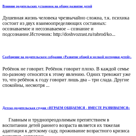
Влияние родительских установок на общее развитие детей
Душевная жизнь человека чрезвычайно сложна, т.к. психика
состоит из двух взаимоопределяющих составных:
осознаваемое и несознаваемое – сознание и
подсознание.Источник: http://doshvozrast.ru/rabrod/ko...
Сообщение на родительском собрании «Развитие общей и мелкой моторики детей».
Ребёнок не говорит. Ребёнок говорит плохо. В каждой семье
по-разному относятся к этому явлению. Одних тревожит уже
то, что ребёнок к году говорит лишь два – три слада. Другие
спокойны, несмотря ...
Детско-родительская студия «ИГРАЕМ ОБЩАЕМСЯ - ВМЕСТЕ РАЗВИВАЕМСЯ»
Главным и труднопреодолимым препятствием в
воспитании детей раннего возраста является их тяжелая
адаптация к детскому саду, проживание возрастного кризиса