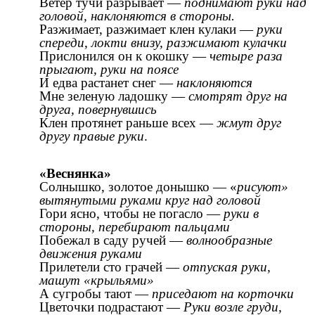
Ветер тучи разрывает —
поднимают руки над
головой, наклоняются в стороны.
Разжимает, разжимает клен кулаки —
руки
спереди, локти внизу, разжимают кулачки
Прислонился он к окошку —
четыре раза
прыгают, руки на поясе
И едва растанет снег —
наклоняются
Мне зеленую ладошку —
смотрят друг на
друга, повернувшись
Клен протянет раньше всех —
жмут друг
другу правые руки
.
«Веснянка»
Солнышко, золотое донышко — «
рисуют»
вытянутыми руками круг над головой
Гори ясно, чтобы не погасло —
руки в
стороны, перебирают пальцами
Побежал в саду ручей —
волнообразные
движения руками
Прилетели сто грачей —
отпуская руки,
машут «крыльями»
А сугробы тают —
приседают на корточки
Цветочки подрастают —
Руки возле груди,