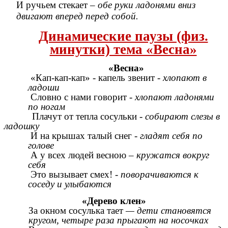
И ручьем стекает –
обе руки ладонями вниз
двигают вперед перед собой.
Динамические паузы (физ.
минутки) тема «Весна»
«Весна»
«Кап-кап-кап» - капель звенит
- хлопают в
ладоши
Словно с нами говорит
- хлопают ладонями
по ногам
Плачут от тепла сосульки
- собирают слезы в
ладошку
И на крышах талый снег
- гладят себя по
голове
А у всех людей весною
– кружатся вокруг
себя
Это вызывает смех!
- поворачиваются к
соседу и улыбаются
«Дерево клен»
За окном сосулька тает
— дети становятся
кругом, четыре раза прыгают на носочках