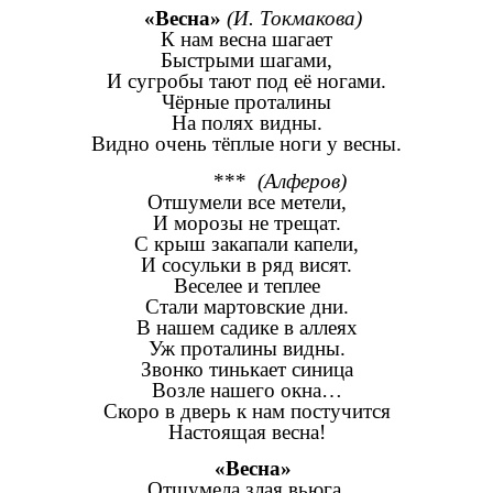
«Весна»
(И. Токмакова)
К нам весна шагает
Быстрыми шагами,
И сугробы тают под её ногами.
Чёрные проталины
На полях видны.
Видно очень тёплые ноги у весны.
***
(Алферов)
Отшумели все метели,
И морозы не трещат.
С крыш закапали капели,
И сосульки в ряд висят.
Веселее и теплее
Стали мартовские дни.
В нашем садике в аллеях
Уж проталины видны.
Звонко тинькает синица
Возле нашего окна…
Скоро в дверь к нам постучится
Настоящая весна!
«Весна»
Отшумела злая вьюга.