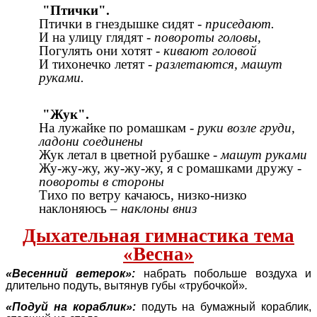
"Птички".
Птички в гнездышке сидят
- приседают.
И на улицу глядят
- повороты головы,
Погулять они хотят -
кивают головой
И тихонечко летят
- разлетаются, машут
руками.
"Жук".
На лужайке по ромашкам -
руки возле груди,
ладони соединены
Жук летал в цветной рубашке -
машут руками
Жу-жу-жу, жу-жу-жу, я с ромашками дружу -
повороты в стороны
Тихо по ветру качаюсь, низко-низко
наклоняюсь –
наклоны вниз
Дыхательная гимнастика тема
«Весна»
«Весенний ветерок»:
набрать побольше воздуха и
длительно подуть, вытянув губы «трубочкой»
.
«Подуй на кораблик»:
подуть на бумажный кораблик,