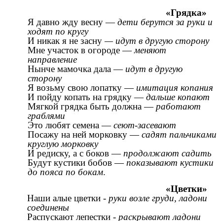
«Грядка»
Я давно жду весну —
дети берутся за руки и
ходят по кругу
И никак я не засну
— идут в другую сторону
Мне участок в огороде —
меняют
направление
Нынче мамочка дала —
идут в другую
сторону
Я возьму свою лопатку —
имитация копания
И пойду копать на грядку —
дальше копают
Мягкой грядка быть должна —
работают
граблями
Это любят семена —
сеют-засевают
Посажу на ней морковку —
садят пальчиками
круглую морковку
И редиску, а с боков —
продолжают садить
Будут кустики бобов —
показывают кустики
до пояса по бокам
.
«Цветки»
Наши алые цветки -
руки возле груди, ладони
соединены
Распускают лепестки -
раскрывают ладони