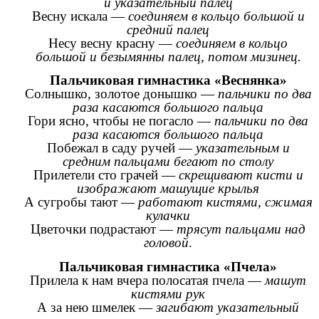
и указательный палец
Весну искала —
соединяем в кольцо большой и
средний палец
Несу весну красну —
соединяем в кольцо
большой и безымянны палец, потом мизинец.
Пальчиковая гимнастика «Веснянка»
Солнышко, золотое донышко —
пальчики по два
раза касаются большого пальца
Гори ясно, чтобы не погасло —
пальчики по два
раза касаются большого пальца
Побежал в саду ручей —
указательным и
средним пальцами бегают по столу
Прилетели сто грачей —
скрещивают кисти и
изображают машущие крылья
А сугробы тают —
работают кистями, сжимая
кулачки
Цветочки подрастают —
трясут пальцами над
головой
.
Пальчиковая гимнастика «Пчела»
Прилела к нам вчера полосатая пчела —
машут
кистями рук
А за нею шмелек —
загибают указательный