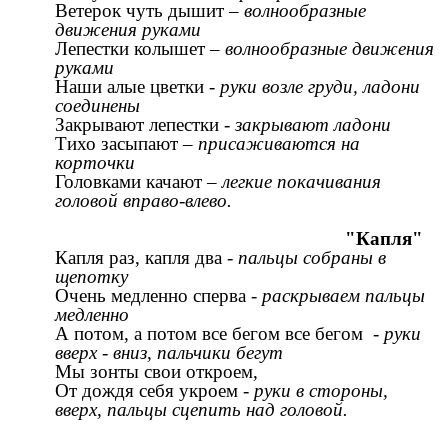
Ветерок чуть дышит –
волнообразные
движения руками
Лепестки колышет –
волнообразные движения
руками
Наши алые цветки -
руки возле груди, ладони
соединены
Закрывают лепестки -
закрывают ладони
Тихо засыпают –
присаживаются на
корточки
Головками качают –
легкие покачивания
головой вправо-влево.
"Капля"
Капля раз, капля два -
пальцы собраны в
щепотку
Очень медленно сперва -
раскрываем пальцы
медленно
А потом, а потом все бегом все бегом -
руки
вверх - вниз, пальчики бегут
Мы зонты свои откроем,
От дождя себя укроем -
руки в стороны,
вверх,
пальцы сцепить над головой.