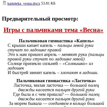
53.81 КБ
kartoteka_vesna.docx
Предварительный просмотр:
Игры с пальчиками тема «Весна»
Пальчиковая гимнастика «Капель»
С крыши капает капель –
пальцы левой руки
стучат по ладошке правой
Это к нам пришел апрель –
меняют руки (пальцы
правой руки стучат по ладошке левой)
Солнце припекло сильней –
«Солнышко» из
ладошек
И быстрей звенит капель –
хлопают в ладоши.
Пальчиковая гимнастика «Ласточка»
Ласточка, милая ласточка —
большой палец
дважды касается пальцев другой руки
Где была и с чем пришла? —
большой палец
дважды касается пальцев другой руки
За морем бывала —
соединяем в кольцо большой