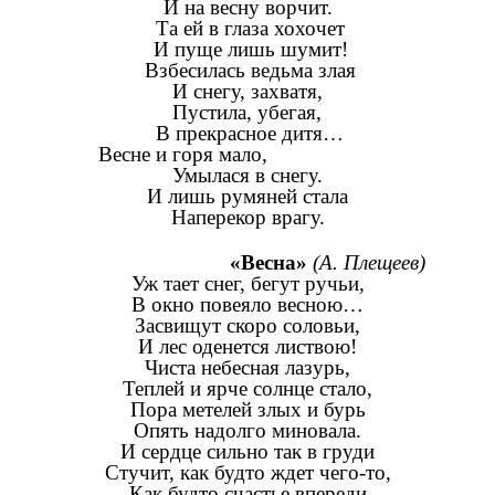
И на весну ворчит.
Та ей в глаза хохочет
И пуще лишь шумит!
Взбесилась ведьма злая
И снегу, захватя,
Пустила, убегая,
В прекрасное дитя…
Весне и горя мало,
Умылася в снегу.
И лишь румяней стала
Наперекор врагу.
«Весна»
(А. Плещеев)
Уж тает снег, бегут ручьи,
В окно повеяло весною…
Засвищут скоро соловьи,
И лес оденется листвою!
Чиста небесная лазурь,
Теплей и ярче солнце стало,
Пора метелей злых и бурь
Опять надолго миновала.
И сердце сильно так в груди
Стучит, как будто ждет чего-то,
Как будто счастье впереди