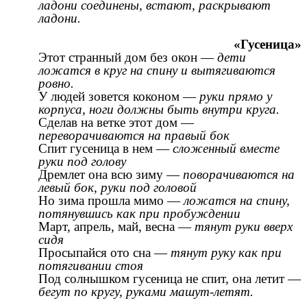
ладони соединены, встают, раскрывают
ладони.
«Гусеница»
Этот странный дом без окон —
дети
ложатся в круг на спину и вытягиваются
ровно.
У людей зовется коконом —
руки прямо у
корпуса, ноги должны быть внутри круга.
Сделав на ветке этот дом —
переворачиваются на правый бок
Спит гусеница в нем —
сложенный вместе
руки под голову
Дремлет она всю зиму —
поворачиваются на
левый бок, руки под головой
Но зима прошла мимо —
ложатся на спину,
потянувшись как при пробуждении
Март, апрель, май, весна —
тянут руки вверх
сидя
Просыпайся ото сна —
тянут руку как при
потягивании стоя
Под солнышком гусеница не спит, она летит —
бегут по кругу, руками машут-летят.