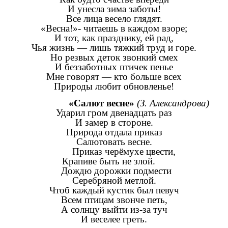
И унесла зима заботы!
Все лица весело глядят.
«Весна!»- читаешь в каждом взоре;
И тот, как празднику, ей рад,
Чья жизнь — лишь тяжкий труд и горе.
Но резвых деток звонкий смех
И беззаботных птичек пенье
Мне говорят — кто больше всех
Природы любит обновленье!
«Салют весне»
(З. Александрова)
Ударил гром двенадцать раз
И замер в стороне.
Природа отдала приказ
Салютовать весне.
Приказ черёмухе цвести,
Крапиве быть не злой.
Дождю дорожки подмести
Серебряной метлой.
Чтоб каждый кустик был певуч
Всем птицам звонче петь,
А солнцу выйти из-за туч
И веселее греть.