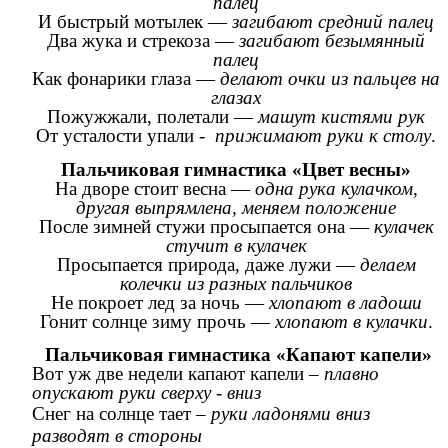
палец
И быстрый мотылек —
загибают средний палец
Два жука и стрекоза —
загибают безымянный
палец
Как фонарики глаза —
делают очки из пальцев на
глазах
Пожужжали, полетали —
машут кистями рук
От усталости упали -
прижимают руки к столу
.
Пальчиковая гимнастика «Цвет весны»
На дворе стоит весна —
одна рука кулачком,
другая выпрямлена, меняем положение
После зимней стужи просыпается она —
кулачек
стучит в кулачек
Просыпается природа, даже лужи —
делаем
колечки из разных пальчиков
Не покроет лед за ночь —
хлопают в ладоши
Гонит солнце зиму прочь —
хлопают в кулачки
.
Пальчиковая гимнастика «Капают капели»
Вот уж две недели капают капели –
плавно
опускают руки сверху - вниз
Снег на солнце тает –
руки ладонями вниз
разводят в стороны