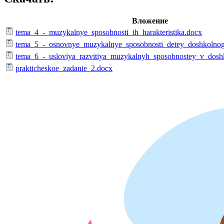
Вложение
tema_4_-_muzykalnye_sposobnosti_ih_harakteristika.docx
tema_5_-_osnovnye_muzykalnye_sposobnosti_detey_doshkolnog
tema_6_-_usloviya_razvitiya_muzykalnyh_sposobnostey_v_dosh
prakticheskoe_zadanie_2.docx