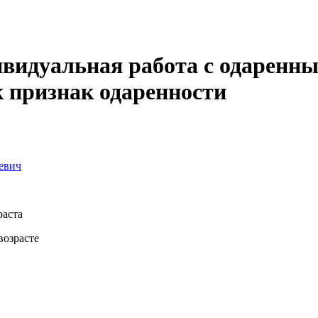
видуальная работа с одаренны
 признак одаренности
евич
раста
возрасте