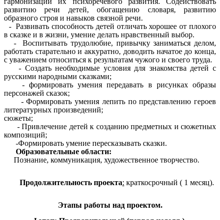
гармонизации их психоречевого развития. Содействовать
развитию речи детей, обогащению словаря, развитию
образного строя и навыков связной речи.
- Развивать способность детей отличать хорошее от плохого
в сказке и в жизни, умение делать нравственный выбор.
- Воспитывать трудолюбие, привычку заниматься делом,
работать старательно и аккуратно, доводить начатое до конца,
с уважением относиться к результатам чужого и своего труда.
- Создать необходимые условия для знакомства детей с
русскими народными сказками;
- формировать умения передавать в рисунках образы
персонажей сказок;
- Формировать умения лепить по представлению героев
литературных произведений;
сюжеты;
- Привлечение детей к созданию предметных и сюжетных
композиций;
-Формировать умение пересказывать сказки.
Образовательные области:
Познание, коммуникация, художественное творчество.
Продолжительность проекта
:
краткосрочный ( 1 месяц).
Этапы работы над проектом.