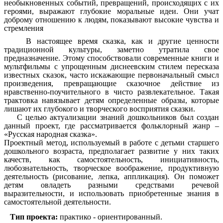
необыкновенных событий, превращений, происходящих с их
героями, выражают глубокие моральные идеи. Они учат
доброму отношению к людям, показывают высокие чувства и
стремления
В настоящее время сказка, как и другие ценности
традиционной культуры, заметно утратила свое
предназначение. Этому способствовали современные книги и
мультфильмы с упрощенным диснеевским стилем пересказа
известных сказок, часто искажающие первоначальный смысл
произведения, превращающие сказочное действие из
нравственно-поучительного в чисто развлекательное. Такая
трактовка навязывает детям определенные образы, которые
лишают их глубокого и творческого восприятия сказки.
С целью актуализации знаний дошкольников был создан
данный проект, где рассматривается фольклорный жанр –
«Русская народная сказка».
Проектный метод, используемый в работе с детьми старшего
дошкольного возраста, предполагает развитие у них таких
качеств, как самостоятельность, инициативность,
любознательность, творческое воображение, продуктивную
деятельность (рисование, лепка, аппликация). Он поможет
детям овладеть разными средствами речевой
выразительности, и использовать приобретенные знания в
самостоятельной деятельности.
Тип проекта:
практико - ориентированный.