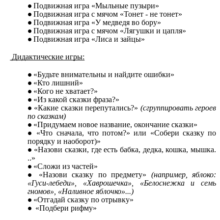
Подвижная игра «Мыльные пузыри»
Подвижная игра с мячом «Тонет - не тонет»
Подвижная игра «У медведя во бору»
Подвижная игра с мячом «Лягушки и цапля»
Подвижная игра «Лиса и зайцы»
Дидактические игры:
«Будьте внимательны и найдите ошибки»
«Кто лишний»
«Кого не хватает?»
«Из какой сказки фраза?»
«Какие сказки перепутались?»
(сгруппировать героев
по сказкам)
«Придумаем новое название, окончание сказки»
«Что сначала, что потом?» или «Собери сказку по
порядку и наоборот)»
«Назови сказки, где есть бабка, дедка, кошка, мышка.
..»
«Сложи из частей»
«Назови сказку по предмету»
(например, яблоко:
«Гуси-лебеди», «Хаврошечка», «Белоснежка и семь
гномов», «Наливное яблочко»...)
«Отгадай сказку по отрывку»
«Подбери рифму»