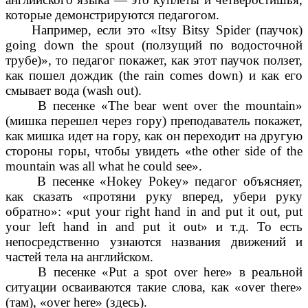
которые демонстрируются педагогом.
Например, если это «Itsy Bitsy Spider (паучок)
going down the spout (ползущий по водосточной
трубе)», то педагог покажет, как этот паучок ползет,
как пошел дождик (the rain comes down) и как его
смывает вода (wash out).
В песенке «The bear went over the mountain»
(мишка перешел через гору) преподаватель покажет,
как мишка идет на гору, как он переходит на другую
стороны горы, чтобы увидеть «the other side of the
mountain was all what he could see».
В песенке «Hokey Pokey» педагог объясняет,
как сказать «протяни руку вперед, убери руку
обратно»: «put your right hand in and put it out, put
your left hand in and put it out» и т.д. То есть
непосредственно узнаются названия движений и
частей тела на английском.
В песенке «Put a spot over here» в реальной
ситуации осваиваются такие слова, как «over there»
(там), «over here» (здесь).