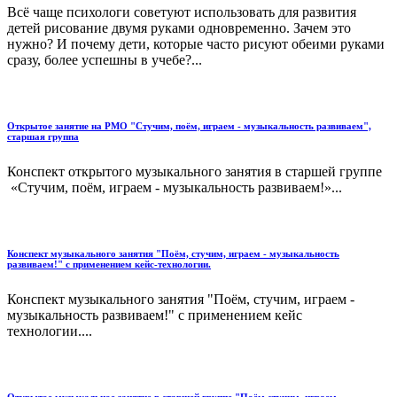
Всё чаще психологи советуют использовать для развития
детей рисование двумя руками одновременно. Зачем это
нужно? И почему дети, которые часто рисуют обеими руками
сразу, более успешны в учебе?...
Открытое занятие на РМО "Стучим, поём, играем - музыкальность развиваем",
старшая группа
Конспект открытого музыкального занятия в старшей группе
«Стучим, поём, играем - музыкальность развиваем!»...
Конспект музыкального занятия "Поём, стучим, играем - музыкальность
развиваем!" с применением кейс-технологии.
Конспект музыкального занятия "Поём, стучим, играем -
музыкальность развиваем!" с применением кейс
технологии....
Открытое музыкальное занятие в старшей группе "Поём,стучим, играем-