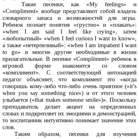
Такие песенки, как «My feelings» и
«Compliment» вообще представляют собой кладезь
словарного запаса и возможностей для игры.
Ребенок познает понятия «грустно» и «плакать»:
«when I am said I feel like crying», затем
«любопытный» «when I feel curious I want to know»,
а также «нетерпеливый»: «when I am impatient I want
to go» и многие другие необходимые в жизни
прилагательные. В песенке «Compliment» ребенок в
игровой форме знакомится со словом
«комплимент». С соответствующей интонацией
педагог объясняет, что комплимент это «когда
говоришь кому-либо что-либо очень приятное («it’s
when you say something nice») и от этого человек
улыбается («that makes someone smile»)». Поскольку
преподаватель делает акцент на определенных
словах и подкрепляет их эмоциями и демонстрацией,
то воспитанник интуитивно понимает значение этих
слов.
Таким образом, песенки для изучения