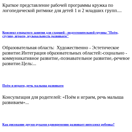
Краткое представление рабочей программы кружка по
логопедической ритмике для детей 1 и 2 младших групп....
Конспект открытого занятия для старшей - подготовительной группы "Поём,
стучим, играем, музыкальность развиваем"
Образовательная область: Художественно - Эстетическое
развитие.Интеграция образовательных областей:-социально -
коммуникативное развитие,-познавательное развитие,-речевое
развитие.Цель:...
Поём и играем, речь малыша развиваем
Консультация для родителей: «Поём и играем, речь малыша
развиваем»...
Как рисование двумя руками одновременно развивает интеллект ребенка?