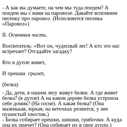
- А как вы думаете, на чем мы туда поедем? А
поедем мы с вами на паровозе. Давайте вспомним
песенку про паровоз. (Исполняется песенка
«Паровоз»)
II.
Основная часть.
Воспитатель: «Вот он, чудесный лес! А кто это нас
встречает? Отгадайте загадку?
Кто в дупле живет,
И орешки грызет,
(белка)
- Да, дети, в нашем лесу живут белки. А где живет
белка? (в дупле) А на каком дереве белка устроила
себе домик? (На сосне). А какая белка? (Она
маленькая, юркая, на веточках резвится, у нее
пушистый хвостик.)
- Белка собирает орешки, шишки, грибочки. А куда
она их прячет? (Она собирает их в свое дупло.)