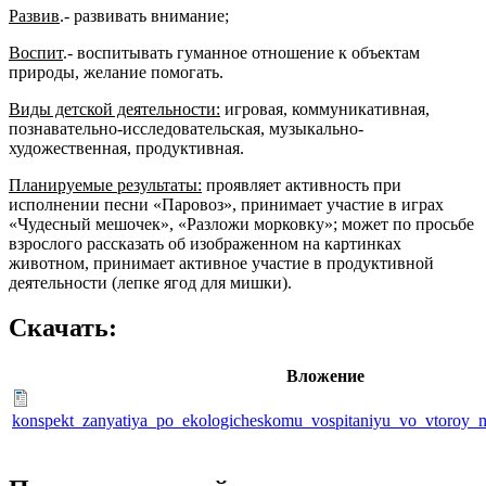
Развив
.- развивать внимание;
Воспит
.- воспитывать гуманное отношение к объектам
природы, желание помогать.
Виды детской деятельности:
игровая, коммуникативная,
познавательно-исследовательская, музыкально-
художественная, продуктивная.
Планируемые результаты:
проявляет активность при
исполнении песни «Паровоз», принимает участие в играх
«Чудесный мешочек», «Разложи морковку»; может по просьбе
взрослого рассказать об изображенном на картинках
животном, принимает активное участие в продуктивной
деятельности (лепке ягод для мишки).
Скачать:
Вложение
konspekt_zanyatiya_po_ekologicheskomu_vospitaniyu_vo_vtoroy_