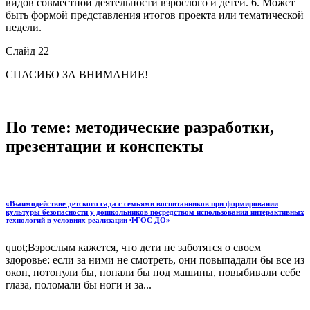
видов совместной деятельности взрослого и детей. 6. Может
быть формой представления итогов проекта или тематической
недели.
Слайд 22
СПАСИБО ЗА ВНИМАНИЕ!
По теме: методические разработки,
презентации и конспекты
«Взаимодействие детского сада с семьями воспитанников при формировании
культуры безопасности у дошкольников посредством использования интерактивных
технологий в условиях реализации ФГОС ДО»
quot;Взрослым кажется, что дети не заботятся о своем
здоровье: если за ними не смотреть, они повыпадали бы все из
окон, потонули бы, попали бы под машины, повыбивали себе
глаза, поломали бы ноги и за...