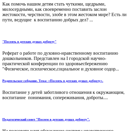
Как помочь нашим детям стать чуткими, щедрыми,
милосердными, как своевременно поставить заслон
жестокости, черствости, злобе в этом жестоком мире? Есть ли
пути, ведущие к воспитанию добрых дел? ...
"Посеять в детских душах доброту"
Реферат о работе по духовно-нравственному воспитанию
дошкольников. Представлен на I городской научно-
практической конференции по здоровьесбережению
"Физическое, психическое,социальное и духовное оздор...
Родительское собрание. Тема: «Посеять в детских душах доброту».
Воспитание у детей заботливого отношения к окружающим,
воспитание понимания, сопереживания, доброты....
Педагогический совет "Посеем в детских душах доброту".
На педсовете идет обсуждение системы нравственного