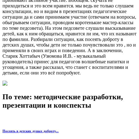
принимают активное участие. Вообщем. скучать не
приходиться и это всем нравится. мы ведь не только слушаем
консультации, но и видим в презентациях педагогические
ситуации да и сами принимаем участие (отвечаем на вопросы,
обыгрываем ситуации, проводим коротенькие мастер-классы
по теме педсовета). На этом педсовете слушали высказывание
детей, как к ним обращаться, нравится ли им, что их называют
по фамилии. Разбирали ситуации, как посеять доброту в
детских душах, чтобы дети не только почувствовали это , но и
применяли в своих играх и поведении. А в заключении,
Старик Хоттабыч (Узюмова И.В. - музыкальный
руководитель) принес для педагогов волшебные напитки и
угощения, а также рассказал, что станет с воспитателями и
детьми, если они это всё попробуют.
По теме: методические разработки,
презентации и конспекты
Посеять в детских душах доброту...