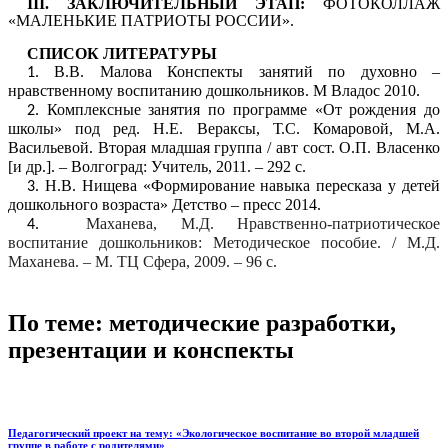
III. ЗАКЛЮЧИТЕЛЬНЫЙ ЭТАП:
ФОТОКОЛЛАЖ
«МАЛЕНЬКИЕ ПАТРИОТЫ РОССИИ».
СПИСОК ЛИТЕРАТУРЫ
В.В. Малова Конспекты занятий по духовно –
нравственному воспитанию дошкольников. М Владос 2010.
Комплексные занятия по программе «От рождения до
школы» под ред. Н.Е. Вераксы, Т.С. Комаровой, М.А.
Васильевой. Вторая младшая группа / авт сост. О.П. Власенко
[и др.]. – Волгоград: Учитель, 2011. – 292 с.
Н.В. Нищева «Формирование навыка пересказа у детей
дошкольного возраста» Детство – пресс 2014.
Маханева, М.Д. Нравственно-патриотическое
воспитание дошкольников: Методическое пособие. / М.Д.
Маханева. – М. ТЦ Сфера, 2009. – 96 с.
По теме: методические разработки,
презентации и конспекты
Педагогический проект на тему: «Экологическое воспитание во второй младшей
группе в работе с родителями»