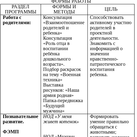
ФОРМЫ РАБОТЫ
РАЗДЕЛ
ФОРМЫ И
ЦЕЛЬ
ПРОГРАММЫ
МЕТОДЫ
Работа с
Консультация
Способствовать
родителями:
«Взаимоотношение
активному участию
родителей и
родителей в
ребенка»
проектной
Консультация
деятельности.
«Роль отца в
Знакомить с
воспитании
информацией о
ребёнка
значении
дошкольного
нравственно-
возраста».
патриотического
Подбор раскрасок
воспитания
на тему «Военная
ребенка.
техника»
Выставка
рисунков: «Наша
армия родная»
Папка-передвижка
«Будущий
мужчина»
Познавательное
НОД «У меня
Формировать
развитие.
живет котенок»
умение правильно
обращаться с
ФЭМП
животными;
НОД «Магазин