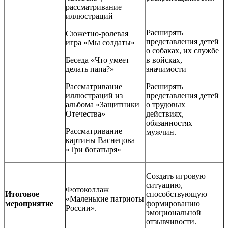
рассматривание
иллюстраций
Расширять
Сюжетно-ролевая
представления детей
игра «Мы солдаты»
о собаках, их службе
Беседа «Что умеет
в войсках,
делать папа?»
значимости
Рассматривание
Расширять
иллюстраций из
представления детей
альбома «Защитники
о трудовых
Отечества»
действиях,
обязанностях
Рассматривание
мужчин.
картины Васнецова
«Три богатыря»
Создать игровую
ситуацию,
Фотоколлаж
Итоговое
способствующую
«Маленькие патриоты
мероприятие
формированию
России».
эмоциональной
отзывчивости.