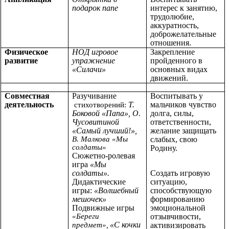
подарок папе
интерес к занятию,
трудолюбие,
аккуратность,
доброжелательные
отношения.
Физическое
НОД игровое
Закрепление
развитие
упражнение
пройденного в
«Силачи»
основных видах
движений.
Совместная
Разучивание
Воспитывать у
деятельность
Т.
мальчиков чувство
стихотворений:
Боковой «Папа», О.
долга, силы,
Чусовитиной
ответственности,
«Самый лучший!»,
желание защищать
В. Малкова «Мы
слабых, свою
солдаты»
Родину.
Сюжетно-ролевая
игра
«Мы
солдаты».
Создать игровую
Дидактические
ситуацию,
игры:
«Волшебный
способствующую
мешочек»
формированию
Подвижные игры
эмоциональной
«Береги
отзывчивости,
«С кочки
предмет»,
активизировать