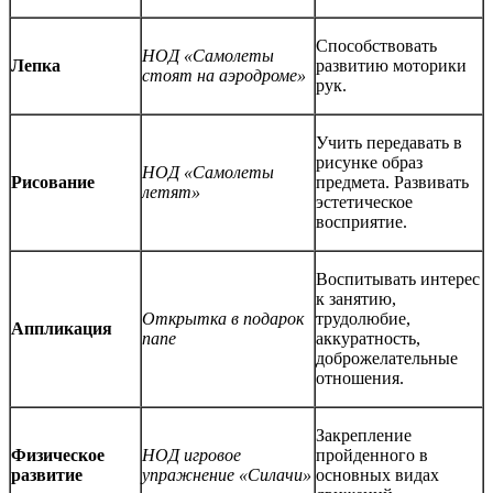
Способствовать
НОД «Самолеты
Лепка
развитию моторики
стоят на аэродроме»
рук.
Учить передавать в
рисунке образ
НОД «Самолеты
Рисование
предмета. Развивать
летят»
эстетическое
восприятие.
Воспитывать интерес
к занятию,
Открытка в подарок
трудолюбие,
Аппликация
папе
аккуратность,
доброжелательные
отношения.
Закрепление
Физическое
НОД игровое
пройденного в
развитие
упражнение «Силачи»
основных видах