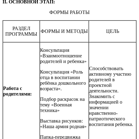
II
.
ОСНОВНОЙ ЭТАП:
ФОРМЫ РАБОТЫ
РАЗДЕЛ
ФОРМЫ И МЕТОДЫ
ЦЕЛЬ
ПРОГРАММЫ
Консультация
«Взаимоотношение
родителей и ребенка»
Способствовать
Консультация «Роль
активному участию
отца в воспитании
родителей в
ребёнка дошкольного
проектной
Работа с
возраста».
деятельности.
родителями:
Знакомить с
Подбор раскрасок на
информацией о
тему «Военная
значении
техника»
нравственно-
патриотического
Выставка рисунков:
воспитания ребенка.
«Наша армия родная»
Папка-передвижка