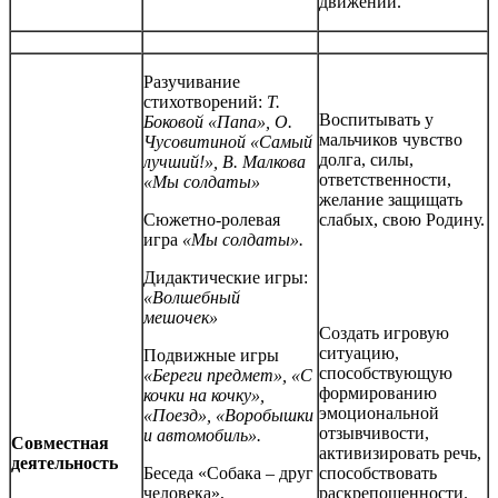
движений.
Разучивание
стихотворений:
Т.
Воспитывать у
Боковой «Папа»
,
О.
мальчиков чувство
Чусовитиной «Самый
долга, силы,
лучший!»,
В. Малкова
ответственности,
«Мы солдаты»
желание защищать
Сюжетно-ролевая
слабых, свою Родину.
игра
«Мы солдаты».
Дидактические игры:
«Волшебный
мешочек»
Создать игровую
ситуацию,
Подвижные игры
способствующую
«Береги предмет»,
«С
формированию
кочки на кочку»,
эмоциональной
«Поезд», «Воробышки
отзывчивости,
и автомобиль».
Совместная
активизировать речь,
деятельность
Беседа «Собака – друг
способствовать
человека»,
раскрепощенности.