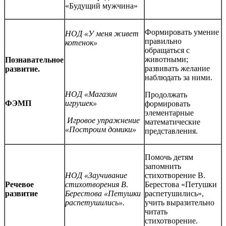
«Будущий мужчина»
Формировать умение
НОД «У меня живет
правильно
котенок»
обращаться с
животными;
Познавательное
развивать желание
развитие.
наблюдать за ними.
НОД «Магазин
Продолжать
ФЭМП
игрушек»
формировать
элементарные
Игровое упражнение
математические
«Построим домики»
представления.
Помочь детям
запомнить
НОД «Заучивание
стихотворение В.
Речевое
стихотворения В.
Берестова «Петушки
развитие
Берестова «Петушки
распетушились»,
распетушились».
учить выразительно
читать
стихотворение.