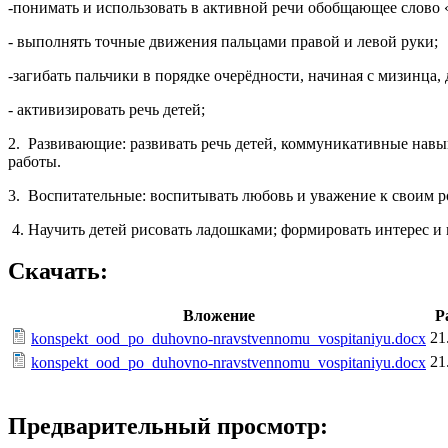
-понимать и использовать в активной речи обобщающее слово 
- выполнять точные движения пальцами правой и левой руки;
-загибать пальчики в порядке очерёдности, начиная с мизинца, 
- активизировать речь детей;
2. Развивающие: развивать речь детей, коммуникативные навык
работы.
3. Воспитательные: воспитывать любовь и уважение к своим 
4. Научить детей рисовать ладошками; формировать интерес 
Скачать:
Вложение
Р
21
konspekt_ood_po_duhovno-nravstvennomu_vospitaniyu.docx
21
konspekt_ood_po_duhovno-nravstvennomu_vospitaniyu.docx
Предварительный просмотр: