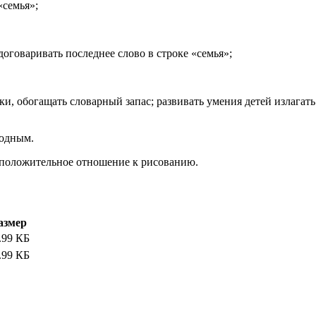
«семья»;
договаривать последнее слово в строке «семья»;
и, обогащать словарный запас; развивать умения детей излагат
родным.
и положительное отношение к рисованию.
азмер
.99 КБ
.99 КБ