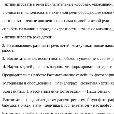
- активизировать в речи прилагательные «добрая», «красивая»,
-понимать и использовать в активной речи обобщающее слово 
- выполнять точные движения пальцами правой и левой руки;
-загибать пальчики в порядке очерёдности, начиная с мизинца, 
- активизировать речь детей;
2. Развивающие: развивать речь детей, коммуникативные навык
работы.
3. Воспитательные: воспитывать любовь и уважение к своим 
4. Научить детей рисовать ладошками; формировать интерес 
Предварительная работа: Рассматривание семейных фотографий
Материалы и оборудование: Фланелеграф , сюжетная картинка 
Ход занятия. 1. Рассматривание фотографии – «Наша семья».
Воспитатель предлагает детям рассмотреть семейную фотографи
бабушка в очках, а это – дедушка
Егор -знаете, он у нас шофёр
Воспитатель: Ребята скажите, а как зовут вашу маму , папу, деду