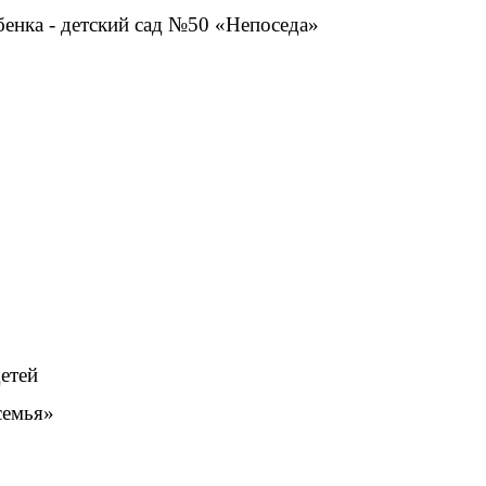
енка - детский сад №50 «Непоседа»
етей
семья»