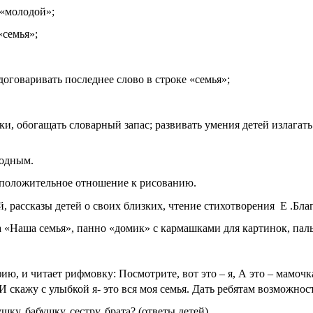
 «молодой»;
«семья»;
договаривать последнее слово в строке «семья»;
и, обогащать словарный запас; развивать умения детей излагат
родным.
и положительное отношение к рисованию.
, рассказы детей о своих близких, чтение стихотворения Е .Б
«Наша семья», панно «домик» с кармашками для картинок, пальч
ю, и читает рифмовку: Посмотрите, вот это – я, А это – мамочк
. И скажу с улыбкой я- это вся моя семья. Дать ребятам возможно
шку, бабушку, сестру, брата? (ответы детей).