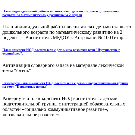
План индивидуальной работы воспитателя с детьми старшего дошкольного
возраста по математическому развитию на 2 недели
План индивидуальной работы воспитателя с детьми старшего
дошкольного возраста по математическому развитию на 2
недели Воспитатель МБДОУ г. Астрахани № 100Титар...
План-конспект НОД воспитателя с детьми по развитию речи "Путешествие в
осенний лес".
Активизация словарного запаса на материале лексической
темы "Осень"...
Развернутый план-конспект НОД воспитателя с детьми подготовительной группы
на тему "Перелетные птицы"
Развернутый план-конспект НОД воспитателя с детьми
подготовительной группы с интеграцией образовательных
областей «социально-коммуникативное развитие»,
«познавательное развитие»...