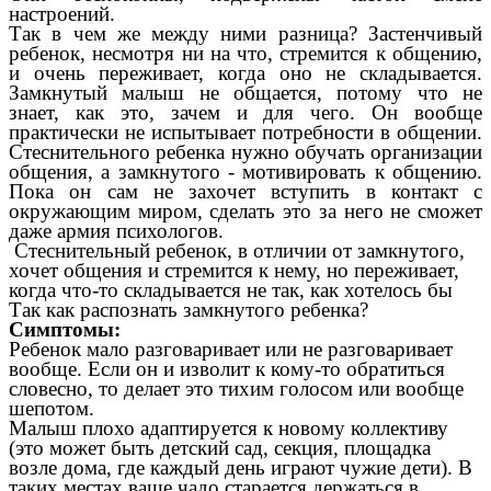
настроений.
Так в чем же между ними разница? Застенчивый
ребенок, несмотря ни на что, стремится к общению,
и очень переживает, когда оно не складывается.
Замкнутый малыш не общается, потому что не
знает, как это, зачем и для чего. Он вообще
практически не испытывает потребности в общении.
Стеснительного ребенка нужно обучать организации
общения, а замкнутого - мотивировать к общению.
Пока он сам не захочет вступить в контакт с
окружающим миром, сделать это за него не сможет
даже армия психологов.
Cтеснительный ребенок, в отличии от замкнутого,
хочет общения и стремится к нему, но переживает,
когда что-то складывается не так, как хотелось бы
Так как распознать замкнутого ребенка?
Симптомы:
Ребенок мало разговаривает или не разговаривает
вообще. Если он и изволит к кому-то обратиться
словесно, то делает это тихим голосом или вообще
шепотом.
Малыш плохо адаптируется к новому коллективу
(это может быть детский сад, секция, площадка
возле дома, где каждый день играют чужие дети). В
таких местах ваше чадо старается держаться в