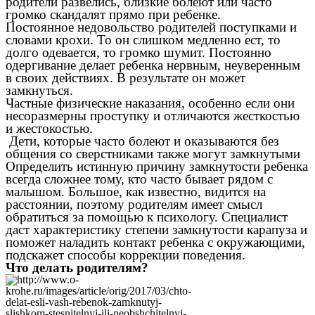
родители развелись, близкие болеют или часто
громко скандалят прямо при ребенке.
Постоянное недовольство родителей поступками и
словами крохи. То он слишком медленно ест, то
долго одевается, то громко шумит. Постоянно
одергивание делает ребенка нервным, неуверенным
в своих действиях. В результате он может
замкнуться.
Частные физические наказания, особенно если они
несоразмерны проступку и отличаются жесткостью
и жестокостью.
Дети, которые часто болеют и оказываются без
общения со сверстниками также могут замкнутыми
Определить истинную причину замкнутости ребенка
всегда сложнее тому, кто часто бывает рядом с
малышом. Большое, как известно, видится на
расстоянии, поэтому родителям имеет смысл
обратиться за помощью к психологу. Специалист
даст характеристику степени замкнутости карапуза и
поможет наладить контакт ребенка с окружающими,
подскажет способы коррекции поведения.
Что делать родителям?