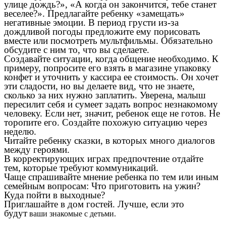
улице дождь?», «А когда он закончится, тебе станет
веселее?». Предлагайте ребенку «замещать»
негативные эмоции. В период грусти из-за
дождливой погоды предложите ему порисовать
вместе или посмотреть мультфильмы. Обязательно
обсудите с ним то, что вы сделаете.
Создавайте ситуации, когда общение необходимо. К
примеру, попросите его взять в магазине упаковку
конфет и уточнить у кассира ее стоимость. Он хочет
эти сладости, но вы делаете вид, что не знаете,
сколько за них нужно заплатить. Уверена, малыш
пересилит себя и сумеет задать вопрос незнакомому
человеку. Если нет, значит, ребенок еще не готов. Не
торопите его. Создайте похожую ситуацию через
неделю.
Читайте ребенку сказки, в которых много диалогов
между героями.
В корректирующих играх предпочтение отдайте
тем, которые требуют коммуникаций.
Чаще спрашивайте мнение ребенка по тем или иным
семейным вопросам: Что приготовить на ужин?
Куда пойти в выходные?
Приглашайте в дом гостей. Лучше, если это
будут
ваши знакомые с детьми.