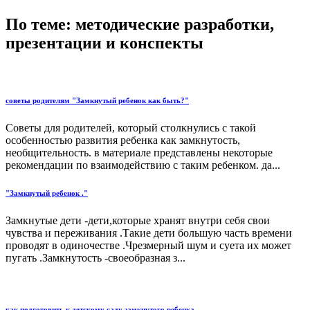
По теме: методические разработки,
презентации и конспекты
советы родителям "Замкнутый ребенок как быть?"
Советы для родителей, который столкнулись с такой
особенностью развития ребенка как замкнутость,
необщительность. в материале представлены некоторые
рекомендации по взаимодействию с таким ребенком. да...
"Замкнутый ребенок ."
Замкнутые дети -дети,которые хранят внутри себя свои
чувства и переживания .Такие дети большую часть времени
проводят в одиночестве .Чрезмерный шум и суета их может
пугать .Замкнутость -своеобразная з...
как подготовить к детскому саду замкнутого ребенка