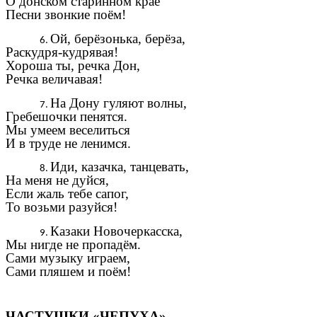
О донском старинном крае
Песни звонкие поём!
Ой, берёзонька, берёза,
Раскудря-кудрявая!
Хороша ты, речка Дон,
Речка величавая!
На Дону гуляют волны,
Гребешочки пенятся.
Мы умеем веселиться
И в труде не ленимся.
Иди, казачка, танцевать,
На меня не дуйся,
Если жаль тебе сапог,
То возьми разуйся!
Казаки Новочеркасска,
Мы нигде не пропадём.
Сами музыку играем,
Сами пляшем и поём!
ЧАСТУШКИ «ЧЕПУХА»