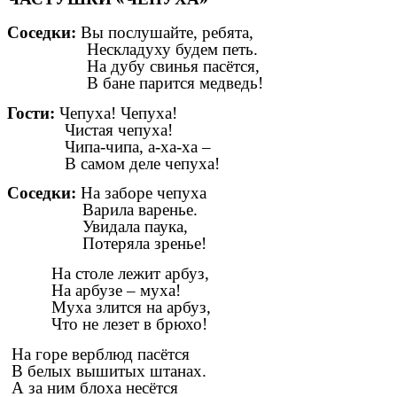
Соседки:
Вы послушайте, ребята,
Нескладуху будем петь.
На дубу свинья пасётся,
В бане парится медведь!
Гости:
Чепуха! Чепуха!
Чистая чепуха!
Чипа-чипа, а-ха-ха –
В самом деле чепуха!
Соседки:
На заборе чепуха
Варила варенье.
Увидала паука,
Потеряла зренье!
На столе лежит арбуз,
На арбузе – муха!
Муха злится на арбуз,
Что не лезет в брюхо!
На горе верблюд пасётся
В белых вышитых штанах.
А за ним блоха несётся