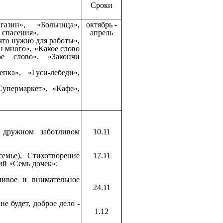
Сроки
азин», «Больница»,
октябрь -
 спасения».
апрель
что нужно для работы»,
н много», «Какое слово
ое слово», «Закончи
пка», «Гуси-лебеди»,
упермаркет», «Кафе»,
дружном заботливом
10.11
мье), Стихотворение
17.11
ий «Семь дочек»;
ивое и внимательное
24.11
е будет, доброе дело -
1.12