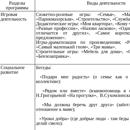
Разделы
Виды деятельности
программы
Игровая
Сюжетно-ролевые игры: «Семья», «Маг
деятельность
«Парикмахерская», «Строительство», «Служба
Дидактические игры: «Моя квартира», «Кому 
«Разные профессии», «Назови ласково», «Оди
отличается от других», «Самое коротк
предложение».
Игры-драматизации по произведениям; «Ре
«Самый маленький гном», «Три мамы».
Строительные игры: «Мебель для дома», «С
«Бензозаправка».
Социальное
Беседы:
развитие
«Подари мне радость» (о семье как о 
коллективе):
«Рядом или вместе» (взаимопомощь в се
Н.Григорьевой «На прогулке», В.Сухомлинск
«Мы должны беречь друг друга» (заботл
отношение к маме);
«Уроки добра» (где добрые люди - там беды н
делай смело);