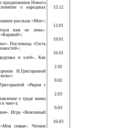
и празднования Нового
 понятие о народных
15.12
ушание рассказа «Мое»;
12.01
ься нам не лень».
 «Каравай»;
19.01
во». Пословица «Гость
новостей»;
16.01
едушка и хлеб». Как
2.02
рение Н.Григорьевой
 козы»;
9.02
ригорьевой «Рядом с
2.03
тавление о труде мамы
 к чаю»);
9.03
ния». Игра «Вежливый
16.03
Моя семья». Чтение