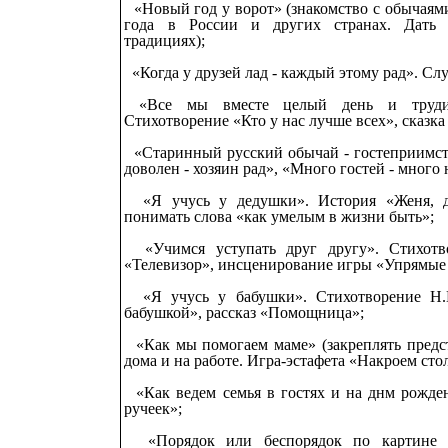
«Новый год у ворот» (знакомство с обычаям
года в России и других странах. Дать
традициях);
«Когда у друзей лад - каждый этому рад». Сл
«Все мы вместе целый день и трудит
Стихотворение «Кто у нас лучше всех», сказка
«Старинный русский обычай - гостеприимст
доволен - хозяин рад», «Много гостей - много 
«Я учусь у дедушки». История «Женя, д
понимать слова «как умелым в жизни быть»;
«Учимся уступать друг другу». Стихотво
«Телевизор», инсценирование игры «Упрямые
«Я учусь у бабушки». Стихотворение Н.Г
бабушкой», рассказ «Помощница»;
«Как мы помогаем маме» (закреплять предс
дома и на работе. Игра-эстафета «Накроем стол
«Как ведем семья в гостях и на днм рожде
ручеек»;
«Порядок или беспорядок по картине «