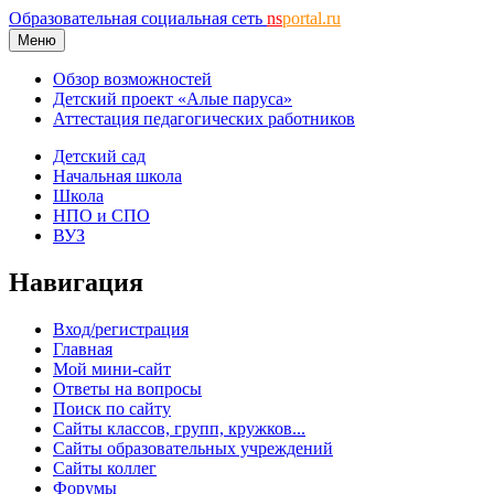
Образовательная социальная сеть
ns
portal.ru
Меню
Обзор возможностей
Детский проект «Алые паруса»
Аттестация педагогических работников
Детский сад
Начальная школа
Школа
НПО и СПО
ВУЗ
Навигация
Вход/регистрация
Главная
Мой мини-сайт
Ответы на вопросы
Поиск по сайту
Сайты классов, групп, кружков...
Сайты образовательных учреждений
Сайты коллег
Форумы