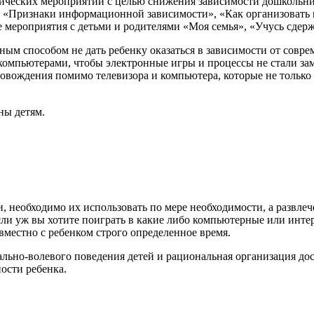
тических мероприятий с целью снижения зависимости дошкольн
», «Признаки информационной зависимости», «Как организовать 
 мероприятия с детьми и родителями «Моя семья», «Учусь сдерж
особом не дать ребенку оказаться в зависимости от соврем
 компьютерами, чтобы электронные игры и процессы не стали зам
ровождения помимо телевизора и компьютера, которые не тольк
ы детям.
бходимо их использовать по мере необходимости, а развлечен
ли уж вы хотите поиграть в какие либо компьютерные или интер
вместно с ребенком строго определенное время.
льно-волевого поведения детей и рациональная организация дос
ости ребенка.