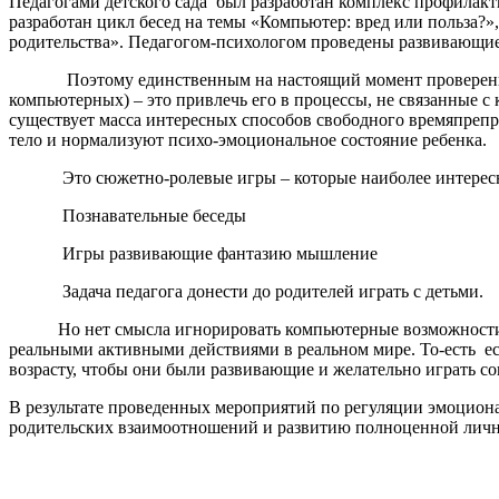
Педагогами детского сада был разработан комплекс профилак
разработан цикл бесед на темы «Компьютер: вред или польза?
родительства». Педагогом-психологом проведены развивающие
Поэтому единственным на настоящий момент проверенным сп
компьютерных) – это привлечь его в процессы, не связанные с
существует масса интересных способов свободного времяпреп
тело и нормализуют психо-эмоциональное состояние ребенка.
Это сюжетно-ролевые игры – которые наиболее интересн
Познавательные беседы
Игры развивающие фантазию мышление
Задача педагога донести до родителей играть с детьми.
Но нет смысла игнорировать компьютерные возможности, нео
реальными активными действиями в реальном мире. То-есть ес
возрасту, чтобы они были развивающие и желательно играть со
В результате проведенных мероприятий по регуляции эмоциона
родительских взаимоотношений и развитию полноценной личн