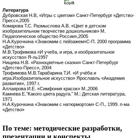
Литература
Дубровская Н.В, «Игры с цветом» Санкт-Петербург «Детство-
Пресс»,2005
Комарова Т.С. Размыслова А.В. «Цвет в детском
изобразительном творчестве дошкольников» М.
Педагогическое общество России»,2005
Н.А.Курочкина «Знакомим с пейзажем»С-П. 2000 программа
«Детство»
М.В.Трофимова «И учеба, и игра, и изобразительное
искусство» Я-ль1997
Нищева Н.В. «Разноцветные сказки» Санкт-Петербург
«Детство-Пресс», 2004
Трофимова М.В.Тарабарина Т.И. «И учёба и
игра.Изобразительное искусство» Ярославль «Академия
развития», 1997 г.
Аллаярова И.Е. «Симфония красок» М.,2006
Камнева Е."Какого цвета радуга." М.: Детская литература,
1971
Н.А.Курочкина «Знакомим с натюрмортом» С-П., 1999. п-ма
«Детство»
По теме: методические разработки,
презентации и конспекты