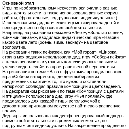
Основной этап
Игры по изобразительному искусству включала в разные
виды деятельности, а также использовала разные формы
работы, (фронтальные, подгрупповые, индивидуальные.)
Использованием дидактических игр мотивировала детей в
непосредственно-образовательной деятельности.
Например, на рисовании пейзажей «Лето», «Золотая осень»,
«Зимний пейзаж», вводилась дидактическая игра «Назови
какого цвета лето (осень, зима, весна)?» на цветовое
восприятие.
На рисовании таких пейзажей, как «Мой город», «Широка
страна моя родная» использовала дид. игру «Собери пейзаж»
с целью вспомнить и уточнить композиционные навыки и
умение видеть свойства пространственной перспективы.
На рисовании по теме «Ваза с фруктами» проводилась дид.
игра «Собери натюрморт», где дети выбирали из
предложенных картинок то, что нужно и составляли
натюрморт, соблюдая правила композиции и цветоведения.
На декоративном рисовании по теме «Композиция с цветами
и птицами» использовала дид. игру «Чья поляна?», где
предлагалось для каждой птицы используемой в
декоративно-прикладном искусстве найти свою расписную
поляну.
Дид. игры использовала как дифференцированный подход в
совместной деятельности в режимных моментах, по
подгруппам или индивидуально. На закрепление пройденного