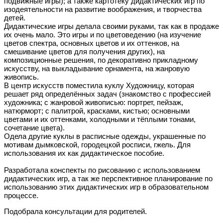
подвижные игры); а также картотеку дидактических игр по
изодеятельности на развитие воображения, и творчества
детей.
Дидактические игры делала своими руками, так как в продаже
их очень мало. Это игры и по цветоведению (на изучение
цветов спектра, основных цветов и их оттенков, на
смешивание цветов для получения других), на
композиционные решения, по декоративно прикладному
искусству, на выкладывание орнамента, на жанровую
живопись.
В центр искусств поместила куклу Художницу, которая
решает ряд определённых задач (знакомство с профессией
художника; с жанровой живописью: портрет, пейзаж,
натюрморт; с палитрой, красками, кистью; основными
цветами и их оттенками, холодными и тёплыми тонами,
сочетание цвета).
Одела другие куклы в расписные одежды, украшенные по
мотивам дымковской, городецкой росписи, гжель. Для
использования их как дидактическое пособие.
Разработала конспекты по рисованию с использованием
дидактических игр, а так же перспективное планирование по
использованию этих дидактических игр в образовательном
процессе.
Подобрала консультации для родителей.