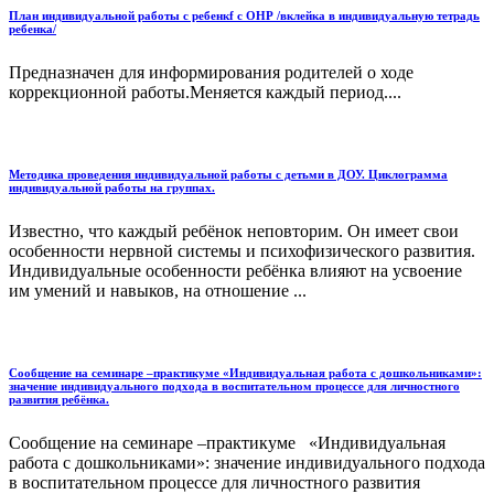
План индивидуальной работы с ребенкf с ОНР /вклейка в индивидуальную тетрадь
ребенка/
Предназначен для информирования родителей о ходе
коррекционной работы.Меняется каждый период....
Методика проведения индивидуальной работы с детьми в ДОУ. Циклограмма
индивидуальной работы на группах.
Известно, что каждый ребёнок неповторим. Он имеет свои
особенности нервной системы и психофизического развития.
Индивидуальные особенности ребёнка влияют на усвоение
им умений и навыков, на отношение ...
Сообщение на семинаре –практикуме «Индивидуальная работа с дошкольниками»:
значение индивидуального подхода в воспитательном процессе для личностного
развития ребёнка.
Сообщение на семинаре –практикуме «Индивидуальная
работа с дошкольниками»: значение индивидуального подхода
в воспитательном процессе для личностного развития