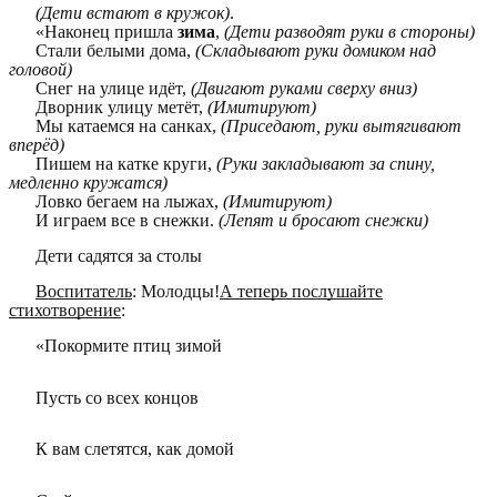
(Дети встают в кружок)
.
«Наконец пришла
зима
,
(Дети разводят руки в стороны)
Стали белыми дома,
(Складывают руки домиком над
головой)
Снег на улице идёт,
(Двигают руками сверху вниз)
Дворник улицу метёт,
(Имитируют)
Мы катаемся на санках,
(Приседают, руки вытягивают
вперёд)
Пишем на катке круги,
(Руки закладывают за спину,
медленно кружатся)
Ловко бегаем на лыжах,
(Имитируют)
И играем все в снежки.
(Лепят и бросают снежки)
Дети садятся за столы
Воспитатель
: Молодцы!
А теперь послушайте
стихотворение
:
«Покормите птиц зимой
Пусть со всех концов
К вам слетятся, как домой