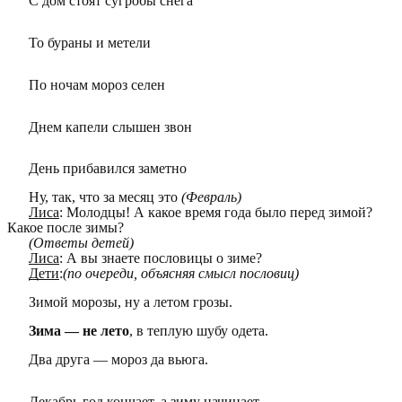
С дом стоят сугробы снега
То бураны и метели
По ночам мороз селен
Днем капели слышен звон
День прибавился заметно
Ну, так, что за месяц это
(Февраль)
Лиса
: Молодцы! А какое время года было перед зимой?
Какое после зимы?
(Ответы детей)
Лиса
: А вы знаете пословицы о зиме?
Дети
:
(по очереди, объясняя смысл пословиц)
Зимой морозы, ну а летом грозы.
Зима — не лето
, в теплую шубу одета.
Два друга — мороз да вьюга.
Декабрь год кончает, а зиму начинает.