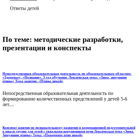
Ответы детей
По теме: методические разработки,
презентации и конспекты
Непосредственная образовательная деятельность по образовательным областям:
«Здоровье», «Познание». 3 год обучения. Лексическая тема: «Зима, зимующие
птицы» Тема занятия: «Птицы зимой»
Непосредственная образовательная деятельность по
формированию количественных предствлений у детей 5-6
лет....
Конспект занятия по познавательному развитию в коррекционной подготовительной
к школе группе для детей с тяжелыми нарушениями речи Лексическая тема «Зима.
Зимующие птицы» Тема: «Покормите птиц зимой»