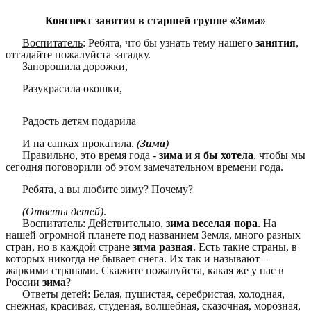
Конспект занятия в старшей группе «Зима»
Воспитатель
: Ребята, что бы узнать тему нашего
занятия
,
отгадайте пожалуйста загадку.
Запорошила дорожки,
Разукрасила окошки,
Радость детям подарила
И на санках прокатила.
(
Зима
)
Правильно, это время года -
зима и я бы хотела
, чтобы мы
сегодня поговорили об этом замечательном времени года.
Ребята, а вы любите зиму? Почему?
(Ответы детей)
.
Воспитатель
: Действительно,
зима веселая пора
. На
нашей огромной планете под названием Земля, много разных
стран, но в каждой стране
зима разная
. Есть такие страны, в
которых никогда не бывает снега. Их так и называют –
жаркими странами. Скажите пожалуйста, какая же у нас в
России
зима
?
Ответы детей
: Белая, пушистая, серебристая, холодная,
снежная, красивая, студеная, волшебная, сказочная, морозная,