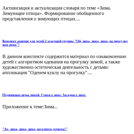
Активизация и актуализация словаря по теме «Зима.
Зимующие птицы». Формирование обобщенного
представления о зимующих птицах....
Конспект занятия для детей 2 младшей группы "Ой, зима, зима, зима, на прогулку
нам пора"!
В данном конспекте содержится материал по ознакомлению
детей с алгоритмом одевания на прогулку зимой, а также
художественно-эстетическая деятельность с детьми:
аппликация "Оденем куклу на прогулку"....
Подвижные игры зимой. Стихи о зиме. Загадки о зиме.
Приложение к теме:Зима...
"Ах, зима, зима, зима, веселится детвора!"