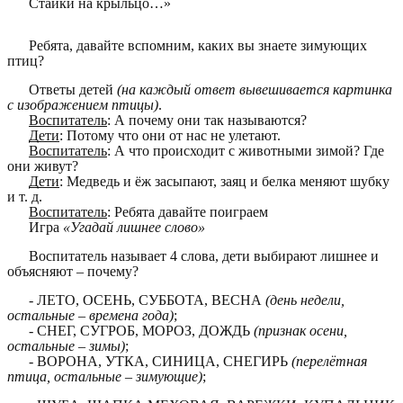
Стайки на крыльцо…»
Ребята, давайте вспомним, каких вы знаете зимующих
птиц?
Ответы детей
(на каждый ответ вывешивается картинка
с изображением птицы)
.
Воспитатель
: А почему они так называются?
Дети
: Потому что они от нас не улетают.
Воспитатель
: А что происходит с животными зимой? Где
они живут?
Дети
: Медведь и ёж засыпают, заяц и белка меняют шубку
и т. д.
Воспитатель
: Ребята давайте поиграем
Игра
«Угадай лишнее слово»
Воспитатель называет 4 слова, дети выбирают лишнее и
объясняют – почему?
- ЛЕТО, ОСЕНЬ, СУББОТА, ВЕСНА
(день недели,
остальные – времена года)
;
- СНЕГ, СУГРОБ, МОРОЗ, ДОЖДЬ
(признак осени,
остальные – зимы)
;
- ВОРОНА, УТКА, СИНИЦА, СНЕГИРЬ
(перелётная
птица, остальные – зимующие)
;