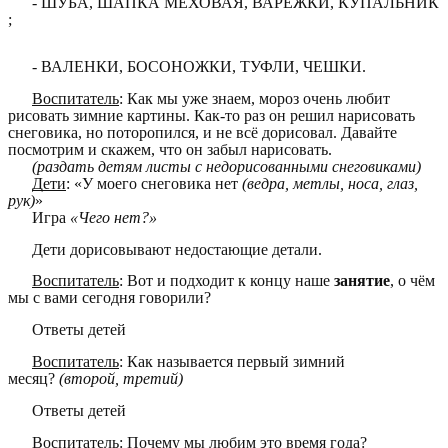
- ШУБА, ШАПКА МЕХОВАЯ, ВАРЕЖКИ, КУПАЛЬНИК
;
- ВАЛЕНКИ, БОСОНОЖКИ, ТУФЛИ, ЧЕШКИ.
Воспитатель
: Как мы уже знаем, мороз очень любит
рисовать зимние картины. Как-то раз он решил нарисовать
снеговика, но поторопился, и не всё дорисовал. Давайте
посмотрим и скажем, что он забыл нарисовать.
(раздать детям листы с недорисованными снеговиками)
Дети
: «У моего снеговика нет
(ведра, метлы, носа, глаз,
рук)
»
Игра
«Чего нет?»
Дети дорисовывают недостающие детали.
Воспитатель
: Вот и подходит к концу наше
занятие
, о чём
мы с вами сегодня говорили?
Ответы детей
Воспитатель
: Как называется первый зимний
месяц?
(второй, третий)
Ответы детей
Воспитатель
: Почему мы любим это время года?