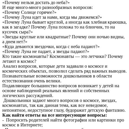
«Почему нельзя достать до неба?»
И еще много-много разнообразных вопросов:
«Почему Солнце горячее?»
«Почему Луна идет за нами, когда мы движемся?»
«Почему Луна бывает круглой, а иногда как хлебная краюшка,
как в загадке? Почему Луна похожа то на блинчик, то на
кусочек сыра?»
«Звезды круглые или квадратные? Почему они ночью видны,
а днем нет?»
«Куда деваются звездочки, когда с неба падают?»
«Почему Луна не падает, а звезды падают?»
Кто такие космонавты? Космонавты — это летчики? Почему
летают в космос?
Анализ вопросов, которые дети задавали о космосе и
космических объектах, позволил сделать ряд важных выводов.
Познавательные возможности дошкольников в области
естествознания очень велики.
Подавляющее большинство вопросов возникает у детей на
основе наблюдений реальных явлений и собственных
логических рассуждений.
Дошкольники задают много вопросов о космосе, звездах,
космонавтах, так как данная тема, как все неведомое,
непонятное, недоступное глазу, будоражит детскую фантазию.
Как найти ответы на все интересующие вопросы:
- Попросить родителей найти фотографии или картинки про
космос в Интернете;