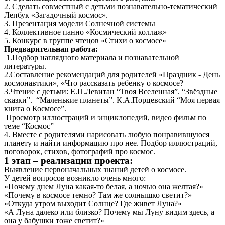
2. Сделать совместный с детьми познавательно-тематический
Лепбук «Загадочный космос».
3. Презентация модели Солнечной системы
4. Коллективное панно «Космический коллаж»
5. Конкурс в группе чтецов «Стихи о космосе»
Предварительная работа:
1.Подбор наглядного материала и познавательной
литературы.
2.Составление рекомендаций для родителей «Праздник - День
космонавтики», «Что рассказать ребенку о космосе?
3.Чтение с детьми: Е.П.Левитан “Твоя Вселенная”. “Звёздные
сказки”. “Маленькие планеты”. К.А.Порцевский “Моя первая
книга о Космосе”.
Просмотр иллюстраций и энциклопедий, видео фильм по
теме “Космос”
4. Вместе с родителями нарисовать любую понравившуюся
планету и найти информацию про нее. Подбор иллюстраций,
поговорок, стихов, фотографий про космос.
1 этап – реализации проекта:
Выявление первоначальных знаний детей о космосе.
У детей вопросов возникло очень много:
«Почему днем Луна какая-то белая, а ночью она желтая?»
«Почему в космосе темно? Там же солнышко светит?»
«Откуда утром выходит Солнце? Где живет Луна?»
«А Луна далеко или близко? Почему мы Луну видим здесь, а
она у бабушки тоже светит?»