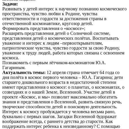
Задачи:
Развивать у детей интерес к научному познанию космического
пространства, чувство любви к Родине, чувства
ответственности и гордости за достижения страны в
отечественной космонавтике, кругозор детей.
Формировать представления о «космосе»;
Расширять представления детей о Солнечной системе,
представления детей о космических полётах. Воспитывать
уважение и интерес к людям –первооткрывателям,
патриотические чувства, чувство гордости за свою Родину,
уважение к труду людей, работа которых связана с освоением
космоса.
Познакомить с первым лётчиком-космонавтом Ю.А.
Гагариным.
Актуальность темы:
12 апреля страна отмечает 64 года со
дня полёта в космос первого человека – Ю.А. Гагарина; дети
старшего дошкольного возраста в
недостаточной степени
имеют представления о космосе: о планетах, о космонавтах, о
созвездиях и о нашей Земле, Вселенной.
Участие детей в
проекте «Космос, и мы» позволит максимально обогатить
знания и представления о Вселенной, развить связную речь,
творческие способности детей и поисковую деятельность.
Интерес к космосу пробуждается у человека весьма рано,
буквально с первых шагов. Загадки Вселенной будоражат
воображение всегда, с раннего детства до старости. Как
поддержать интерес ребенка к неизведанному? С помощью