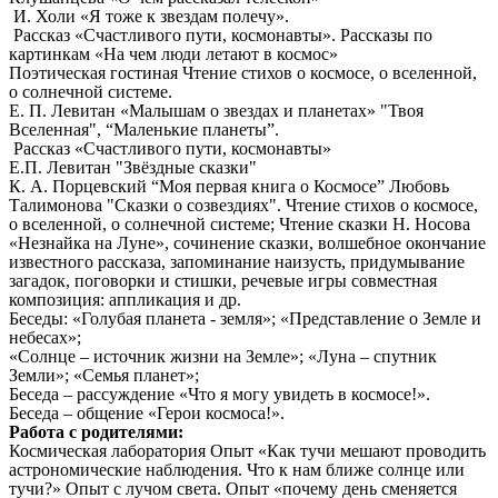
И. Холи «Я тоже к звездам полечу».
Рассказ «Счастливого пути, космонавты». Рассказы по
картинкам «На чем люди летают в космос»
Поэтическая гостиная Чтение стихов о космосе, о вселенной,
о солнечной системе.
Е. П. Левитан «Малышам о звездах и планетах» "Твоя
Вселенная", “Маленькие планеты”.
Рассказ «Счастливого пути, космонавты»
Е.П. Левитан "Звёздные сказки"
К. А. Порцевский “Моя первая книга о Космосе” Любовь
Талимонова "Сказки о созвездиях". Чтение стихов о космосе,
о вселенной, о солнечной системе; Чтение сказки Н. Носова
«Незнайка на Луне», сочинение сказки, волшебное окончание
известного рассказа, запоминание наизусть, придумывание
загадок, поговорки и стишки, речевые игры совместная
композиция: аппликация и др.
Беседы: «Голубая планета - земля»; «Представление о Земле и
небесах»;
«Солнце – источник жизни на Земле»; «Луна – спутник
Земли»; «Семья планет»;
Беседа – рассуждение «Что я могу увидеть в космосе!».
Беседа – общение «Герои космоса!».
Работа с родителями:
Космическая лаборатория Опыт «Как тучи мешают проводить
астрономические наблюдения. Что к нам ближе солнце или
тучи?» Опыт с лучом света. Опыт «почему день сменяется