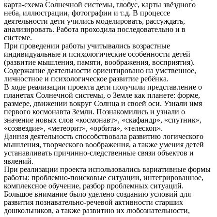
карта-схема Солнечной системы, глобус, карты звёздного
неба, иллюстрации, фотографии и т.д. В процессе
деятельности дети учились моделировать, рассуждать,
анализировать. Работа проходила последовательно и в
системе.
При проведении работы учитывались возрастные
индивидуальные и психологические особенности детей
(развитие мышления, памяти, воображения, восприятия).
Содержание деятельности ориентировано на умственное,
личностное и психологическое развитие ребёнка.
В ходе реализации проекта дети получили представление о
планетах Солнечной системы, о Земле как планете: форме,
размере, движении вокруг Солнца и своей оси. Узнали имя
первого космонавта Земли. Познакомились и узнали о
значение новых слов «космонавт», «скафандр», «спутник»,
«созвездие», «метеорит», «орбита», «телескоп».
Данная деятельность способствовала развитию логического
мышления, творческого воображения, а также умения детей
устанавливать причинно-следственные связи объектов и
явлений.
При реализации проекта использовались вариативные формы
работы: проблемно-поисковые ситуации, интегрированное,
комплексное обучение, разбор проблемных ситуаций.
Большое внимание было уделено созданию условий для
развития познавательно-речевой активности старших
дошкольников, а также развитию их любознательности,