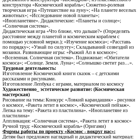
конструктора «Космический корабль»; Сюжетно-ролевая
творческая игра «Путешествие на луну»; «На планете веселых
животных»; «Исследование новой планеты»;
«Инопланетяне». Дидактические: «Планеты и солнце»;
«Солнечная система».
Дидактическая игра «Что ближе, что дальше?» (Определять
расстояние между планетой и космическим кораблем с
помощью условной мерки.); «Изучение космоса»; «Расставь
по порядку»; «Узнай по силуэту»; Складываний созвездий из
мозаики. Развивающие игры: «Рыжий Ап в космосе»;
«Вселенная. Солнечная система». Подвижные: «Обитатели
космоса»; «Солнце. Земля. Луна»; «Солнышко светит раз…».
Трудовая деятельность:
Изготовление Космической книги сказок – с детскими
рассказами и рисунками.
Изготовление Лепбука с играми, материалом по космосу
Художественно_ эстетическое развитие: (Космическая
мастерская)
Рисование на темы:
Конкурс «Ловкий карандашик» - рисунки
о космосе, «Ракета летит в космос»,
«Космический пейзаж».
Лепка на тему:
«Ракета из пластилина». «Инопланетяне из
пластилина»
Аппликация:
«Солнечная система», «Ракета летит в космос»
Ручной труд: «Космический корабль»
(Оригами)
Формы работы по проекту «Космос - вокруг нас»:
Детям был предложен наглядный и дидактический материал: