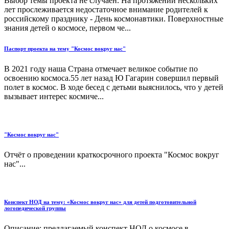
Выбор темы проекта не случаен. На протяжении нескольких
лет прослеживается недостаточное внимание родителей к
российскому празднику - День космонавтики. Поверхностные
знания детей о космосе, первом че...
Паспорт проекта на тему "Космос вокруг нас"
В 2021 году наша Страна отмечает великое событие по
освоению космоса.55 лет назад Ю Гагарин совершил первый
полет в космос. В ходе бесед с детьми выяснилось, что у детей
вызывает интерес космиче...
"Космос вокруг нас"
Отчёт о проведении краткосрочного проекта "Космос вокруг
нас"...
Конспект НОД на тему: «Космос вокруг нас» для детей подготовительной
логопедической группы
Описание: предлагаемый конспект НОД о космосе в