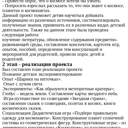
- Провести опрос, что о космосе хотели бы узнать;
- Попросить взрослых рассказать то, что они знают о космосе,
планетах и космонавтах.
Данный проект поможет детям научиться добывать
информацию из различных источников, систематизировать
полученные знания, применить их в различных видах детской
деятельности. Также на данном этапе была проведена
следующая работа:
изучение литературы, обновление содержания предметно-
развивающей среды, составление конспектов, картотек игр,
опытов, пособий, определение тем консультаций и
мероприятий для родителей, провели опрос детей и
родителей.
2 этап - реализация проекта
Был составлен план реализации проекта:
Познание детское экспериментирование
Опыт «Шарики на ниточках».
Опыт с лучом света
Эксперименты: «Как образуются метеоритные кратеры»;
Глобус – модель земли. Составление карты звездного неба.
Игра-путешествие по созвездиям «Звездная страна»,
составление сказок о созвездиях, полетах в космос, книги
космических сказок.
Социализация Дидактическая игра «Подбери правильную
одежду для космонавта». Конструирование планет солнечной
системы из геометрических фигур. Конструктивные игры: - из
деревянного конструктора «Космодром»; из пластмассового