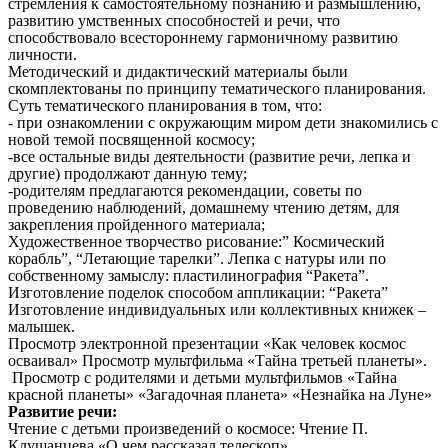
стремления к самостоятельному познанию и размышлению,
развитию умственных способностей и речи, что
способствовало всестороннему гармоничному развитию
личности.
Методический и дидактический материалы были
скомплектованы по принципу тематического планирования.
Суть тематического планирования в том, что:
- при ознакомлении с окружающим миром дети знакомились с
новой темой посвященной космосу;
-все остальные виды деятельности (развитие речи, лепка и
другие) продолжают данную тему;
-родителям предлагаются рекомендации, советы по
проведению наблюдений, домашнему чтению детям, для
закрепления пройденного материала;
Художественное творчество рисование:” Космический
корабль”, “Летающие тарелки”. Лепка с натуры или по
собственному замыслу: пластилинография “Ракета”.
Изготовление поделок способом аппликации: “Ракета”
Изготовление индивидуальных или коллективных книжек –
малышек.
Просмотр электронной презентации «Как человек космос
осваивал» Просмотр мультфильма «Тайна третьей планеты».
Просмотр с родителями и детьми мультфильмов «Тайна
красной планеты» «Загадочная планета» «Незнайка на Луне»
Развитие речи:
Чтение с детьми произведений о космосе: Чтение П.
Клушанцева «О чем рассказал телескоп»