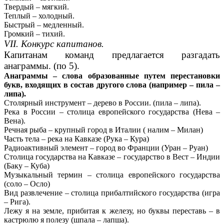
Твердый – мягкий.
Теплый – холодный.
Быстрый – медленный.
Громкий – тихий.
VII. Конкурс капитанов.
Капитанам команд предлагается разгадать
анаграммы. (по 5).
Анаграммы – слова образованные путем перестановки
букв, входящих в состав другого слова (например – пила –
липа).
Столярный инструмент – дерево в России. (пила – липа).
Река в России – столица европейского государства (Нева –
Вена).
Речная рыба – крупный город в Италии ( налим – Милан)
Часть тела – река на Кавказе (Рука – Кура)
Радиоактивный элемент – город во Франции (Уран – Руан)
Столица государства на Кавказе – государство в Вест – Индии
(Баку – Куба)
Музыкальный термин – столица европейского государства
(соло – Осло)
Вид развлечение – столица прибалтийского государства (игра
– Рига).
Лежу я на земле, прибитая к железу, но буквы переставь – в
кастрюлю я полезу (шпала – лапша).