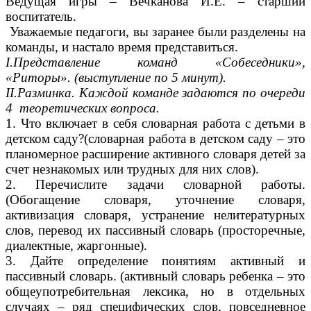
Ведущая игры – Вечканова И.Е. – старший
воспитатель.
Уважаемые педагоги, вы заранее были разделены на
команды, и настало время представиться.
I.Представление команд «Собеседники»,
«Риторы». (выступление по 5 минут).
II.Разминка. Каждой команде задаются по очереди
4 теоретических вопроса.
1. Что включает в себя словарная работа с детьми в
детском саду?(словарная работа в детском саду – это
планомерное расширение активного словаря детей за
счет незнакомых или трудных для них слов).
2. Перечислите задачи словарной работы.
(Обогащение словаря, уточнение словаря,
активизация словаря, устранение нелитературных
слов, перевод их пассивный словарь (просторечные,
диалектные, жаргонные).
3. Дайте определение понятиям активный и
пассивный словарь. (активный словарь ребенка – это
общеупотребительная лексика, но в отдельных
случаях – ряд специфических слов, повседневное