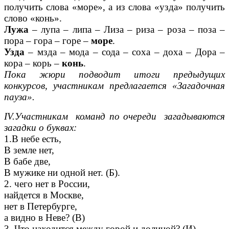
получить слова «море», а из слова «узда» получить
слово «конь».
Лужа
– лупа – липа – Лиза – риза – роза – поза –
пора – гора – горе –
море
.
Узда
– мзда – мода – сода – соха – доха – Дора –
кора – корь –
конь
.
Пока жюри подводит итоги предыдущих
конкурсов, участникам предлагается «Загадочная
пауза».
IV.Участникам команд по очереди загадываются
загадки о буквах:
1.В небе есть,
В земле нет,
В бабе две,
В мужике ни одной нет. (Б).
2. чего нет в России,
найдется в Москве,
нет в Петербурге,
а видно в Неве? (В)
3. Что находится между горой и долиной? (И)