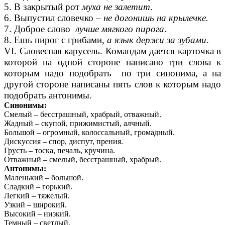
5. В закрытый рот
муха не залетит
.
6. Выпустил словечко –
не догонишь на крылечке.
7. Доброе слово
лучше мягкого пирога
.
8. Ешь пирог с грибами,
а язык держи за зубами
.
VI. Словесная карусель. Командам дается карточка в
которой на одной стороне написано три слова к
которым надо подобрать по три синонима, а на
другой стороне написаны пять слов к которым надо
подобрать антонимы.
Синонимы:
Смелый – бесстрашный, храбрый, отважный.
Жадный – скупой, прижимистый, алчный.
Большой – огромный, колоссальный, громадный.
Дискуссия – спор, диспут, прения.
Грусть – тоска, печаль, кручина.
Отважный – смелый, бесстрашный, храбрый.
Антонимы:
Маленький – большой.
Сладкий – горький.
Легкий – тяжелый.
Узкий – широкий.
Высокий – низкий.
Темный – светлый.