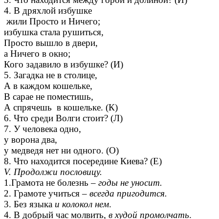
4. В дряхлой избушке
жили Просто и Ничего;
избушка стала рушиться,
Просто вышло в двери,
а Ничего в окно;
Кого задавило в избушке? (И)
5. Загадка не в столице,
А в каждом кошельке,
В сарае не поместишь,
А спрячешь в кошельке. (К)
6. Что среди Волги стоит? (Л)
7. У человека одно,
у ворона два,
у медведя нет ни одного. (О)
8. Что находится посередине Киева? (Е)
V. Продолжи пословицу.
1.Грамота не болезнь –
годы не уносит.
2. Грамоте учиться –
всегда пригодится.
3. Без языка
и колокол нем
.
4. В добрый час молвить,
в худой промолчать
.