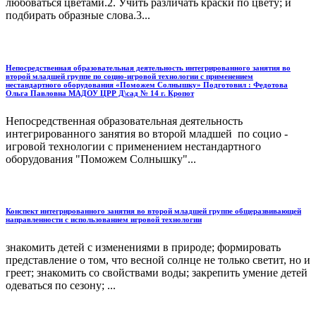
любоваться цветами.2. Учить различать краски по цвету; и
подбирать образные слова.3...
Непосредственная образовательная деятельность интегрированного занятия во
второй младшей группе по социо-игровой технологии с применением
нестандартного оборудования «Поможем Солнышку» Подготовил : Федотова
Ольга Павловна МАДОУ ЦРР Д\сад № 14 г. Кропот
Непосредственная образовательная деятельность
интегрированного занятия во второй младшей по социо -
игровой технологии с применением нестандартного
оборудования "Поможем Солнышку"...
Конспект интегрированного занятия во второй младшей группе общеразвивающей
направленности с использованием игровой технологии
знакомить детей с изменениями в природе; формировать
представление о том, что весной солнце не только светит, но и
греет; знакомить со свойствами воды; закрепить умение детей
одеваться по сезону; ...