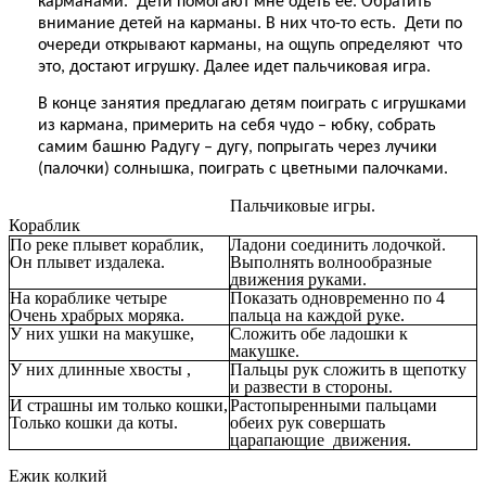
карманами. Дети помогают мне одеть ее. Обратить
внимание детей на карманы. В них что-то есть. Дети по
очереди открывают карманы, на ощупь определяют что
это, достают игрушку. Далее идет пальчиковая игра.
В конце занятия предлагаю детям поиграть с игрушками
из кармана, примерить на себя чудо – юбку, собрать
самим башню Радугу – дугу, попрыгать через лучики
(палочки) солнышка, поиграть с цветными палочками.
Пальчиковые игры.
Кораблик
По реке плывет кораблик,
Ладони соединить лодочкой.
Он плывет издалека.
Выполнять волнообразные
движения руками.
На кораблике четыре
Показать одновременно по 4
Очень храбрых моряка.
пальца на каждой руке.
У них ушки на макушке,
Сложить обе ладошки к
макушке.
У них длинные хвосты ,
Пальцы рук сложить в щепотку
и развести в стороны.
И страшны им только кошки,
Растопыренными пальцами
Только кошки да коты.
обеих рук совершать
царапающие движения.
Ежик колкий