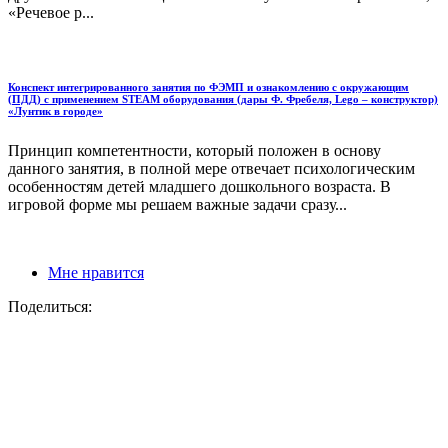
«Речевое р...
Конспект интегрированного занятия по ФЭМП и ознакомлению с окружающим
(ПДД) с применением STEAM оборудования (дары Ф. Фребеля, Lego – конструктор)
«Лунтик в городе»
Принцип компетентности, который положен в основу
данного занятия, в полной мере отвечает психологическим
особенностям детей младшего дошкольного возраста. В
игровой форме мы решаем важные задачи сразу...
Мне нравится
Поделиться: