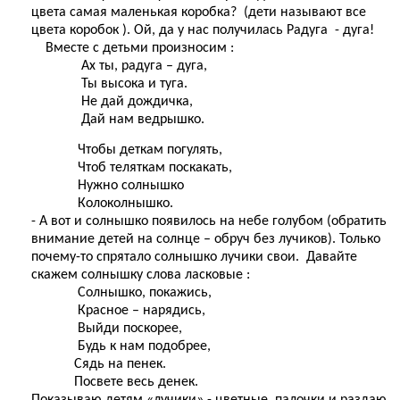
цвета самая маленькая коробка? (дети называют все
цвета коробок ). Ой, да у нас получилась Радуга - дуга!
Вместе с детьми произносим :
Ах ты, радуга – дуга,
Ты высока и туга.
Не дай дождичка,
Дай нам ведрышко.
Чтобы деткам погулять,
Чтоб теляткам поскакать,
Нужно солнышко
Колоколнышко.
- А вот и солнышко появилось на небе голубом (обратить
внимание детей на солнце – обруч без лучиков). Только
почему-то спрятало солнышко лучики свои. Давайте
скажем солнышку слова ласковые :
Солнышко, покажись,
Красное – нарядись,
Выйди поскорее,
Будь к нам подобрее,
Сядь на пенек.
Посвете весь денек.