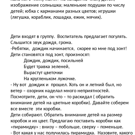
изображение солнышка; маленькие подушки по числу
детей; юбка с карманами разных цветов; игрушки
(лягушка, кораблик, лошадка, ежик, мячик).
Дети входят в группу. Воспитатель предлагает погулять.
Слышится звук дождя, грома.
-Ребятки, дождик начинается, скорее ко мне под зонт!
Дети становятся под зонт, произносят:
Дождик, дождик, посильней
Будет травка зеленей,
Вырастут цветочки
На кругленьком лужочке.
- Ну вот дождик и прошел. Хоть он и летний был, но
ветер – озорник наделал много неприятностей.
Посмотрите, дети, он что – то раскидал ( обратить
внимание детей на цветные коробки). Давайте соберем
все вместе эти коробки.
Дети собирают. Обратить внимание детей на размер
коробок и их цвет. Предлагаю поставить коробки как
«пирамидку» : внизу – побольше, сверху – поменьше.
- Вот какая у нас получилась пирамидка. Назовите, какого