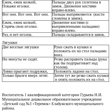
Ежик, ежик колкий,
Пальцы двух рук сплетены в
Покажи иголки.
замок. Движение кистями
вправо-влево.
Вот они. Вот они. Вот они.
Пальцы выпрямляются (кисти
сложены в замок).
Ежик, ежик колкий,
Движение кистями (с
Спрячь свои иголки.
выпрямленными пальцами)
вправо-влево.
Раз, и нет иголок.
Пальцы складываются в замок.
Лягушки
Две веселые лягушки
Руки сжать в кулаки и
положить их на стол пальцами
вниз.
Ни минуты не сидят.
Резко расправить пальцы (рука
как бы подпрыгивает над
столом).
Ловко прыгают подружки,
Положить ладони на стол.
Только брызги вверх летят.
Затем тут же резко сжать кулаки
и опять положить их на стол.
Воспитатель 1 квалификационной категории Гурьева Н.И.
Муниципальное дошкольное образовательное учреждение
«Детский сад №3 «Теремок» Елабужского муниципального
района.