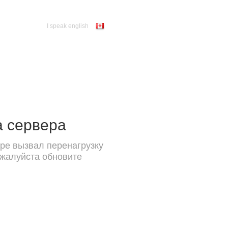
I speak english
а сервера
ре вызвал перенагрузку
ожалуйста обновите