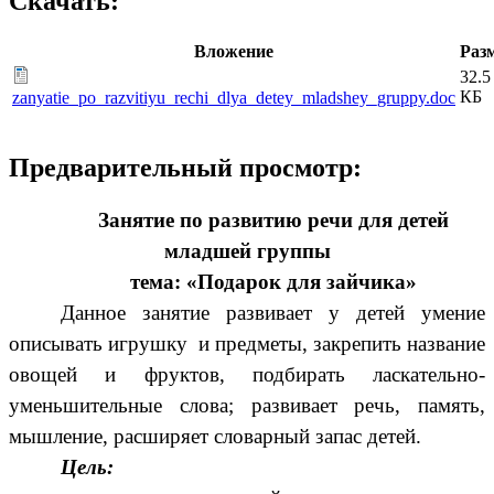
Скачать:
Вложение
Раз
32.5
КБ
zanyatie_po_razvitiyu_rechi_dlya_detey_mladshey_gruppy.doc
Предварительный просмотр:
Занятие по развитию речи для детей
младшей группы
тема: «Подарок для зайчика»
Данное занятие развивает у детей умение
описывать игрушку и предметы, закрепить название
овощей и фруктов, подбирать ласкательно-
уменьшительные слова; развивает речь, память,
мышление, расширяет словарный запас детей.
Цель: