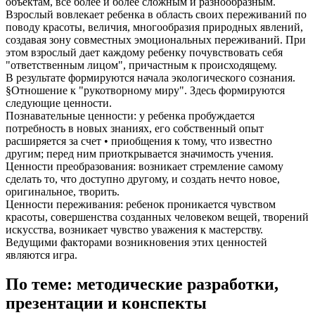
объектам, все более и более сложным и разнообразным.
Взрослый вовлекает ребенка в область своих переживаний по
поводу красоты, величия, многообразия природных явлений,
создавая зону совместных эмоциональных переживаний. При
этом взрослый дает каждому ребенку почувствовать себя
"ответственным лицом", причастным к происходящему.
В результате формируются начала экологического сознания.
§Отношение к "рукотворному миру". Здесь формируются
следующие ценности.
Познавательные ценности: у ребенка пробуждается
потребность в новых знаниях, его собственный опыт
расширяется за счет • приобщения к тому, что известно
другим; перед ним приоткрывается значимость учения.
Ценности преобразования: возникает стремление самому
сделать то, что доступно другому, и создать нечто новое,
оригинальное, творить.
Ценности переживания: ребенок проникается чувством
красоты, совершенства созданных человеком вещей, творений
искусства, возникает чувство уважения к мастерству.
Ведущими факторами возникновения этих ценностей
являются игра.
По теме: методические разработки,
презентации и конспекты