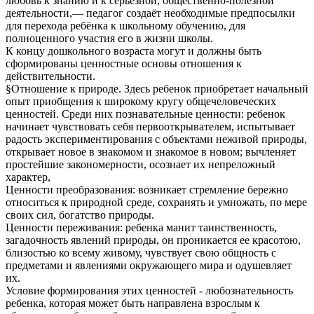
любовь к знанию и к серьёзной, общественно-полезной
деятельности,— педагог создаёт необходимые предпосылки
для перехода ребёнка к школьному обучению, для
полноценного участия его в жизни школы.
К концу дошкольного возраста могут и должны быть
сформированы ценностные основы отношения к
действительности.
§Отношение к природе. Здесь ребенок приобретает начальный
опыт приобщения к широкому кругу общечеловеческих
ценностей. Среди них познавательные ценности: ребенок
начинает чувствовать себя первооткрывателем, испытывает
радость экспериментирования с объектами неживой природы,
открывает новое в знакомом и знакомое в новом; вычленяет
простейшие закономерности, осознает их непреложный
характер,
Ценности преобразования: возникает стремление бережно
относиться к природной среде, сохранять и умножать, по мере
своих сил, богатство природы.
Ценности переживания: ребенка манит таинственность,
загадочность явлений природы, он проникается ее красотою,
близостью ко всему живому, чувствует свою общность с
предметами и явлениями окружающего мира и одушевляет
их.
Условие формирования этих ценностей - любознательность
ребенка, которая может быть направлена взрослым к