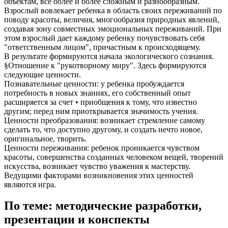
объектам, все более и более сложным и разнообразным.
Взрослый вовлекает ребенка в область своих переживаний по
поводу красоты, величия, многообразия природных явлений,
создавая зону совместных эмоциональных переживаний. При
этом взрослый дает каждому ребенку почувствовать себя
"ответственным лицом", причастным к происходящему.
В результате формируются начала экологического сознания.
§Отношение к "рукотворному миру". Здесь формируются
следующие ценности.
Познавательные ценности: у ребенка пробуждается
потребность в новых знаниях, его собственный опыт
расширяется за счет • приобщения к тому, что известно
другим; перед ним приоткрывается значимость учения.
Ценности преобразования: возникает стремление самому
сделать то, что доступно другому, и создать нечто новое,
оригинальное, творить.
Ценности переживания: ребенок проникается чувством
красоты, совершенства созданных человеком вещей, творений
искусства, возникает чувство уважения к мастерству.
Ведущими факторами возникновения этих ценностей
являются игра.
По теме: методические разработки,
презентации и конспекты