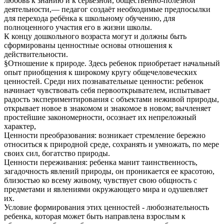
любовь к знанию и к серьёзной, общественно-полезной
деятельности,— педагог создаёт необходимые предпосылки
для перехода ребёнка к школьному обучению, для
полноценного участия его в жизни школы.
К концу дошкольного возраста могут и должны быть
сформированы ценностные основы отношения к
действительности.
§Отношение к природе. Здесь ребенок приобретает начальный
опыт приобщения к широкому кругу общечеловеческих
ценностей. Среди них познавательные ценности: ребенок
начинает чувствовать себя первооткрывателем, испытывает
радость экспериментирования с объектами неживой природы,
открывает новое в знакомом и знакомое в новом; вычленяет
простейшие закономерности, осознает их непреложный
характер,
Ценности преобразования: возникает стремление бережно
относиться к природной среде, сохранять и умножать, по мере
своих сил, богатство природы.
Ценности переживания: ребенка манит таинственность,
загадочность явлений природы, он проникается ее красотою,
близостью ко всему живому, чувствует свою общность с
предметами и явлениями окружающего мира и одушевляет
их.
Условие формирования этих ценностей - любознательность
ребенка, которая может быть направлена взрослым к