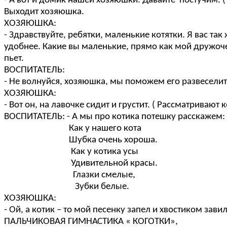
- А вот и домик нашей хозяюшки. Давайте постучим. ( Т
Выходит хозяюшка.
ХОЗЯЮШКА:
- Здравствуйте, ребятки, маленькие котятки. Я вас т
удобнее. Какие вы маленькие, прямо как мой дружоче
пьет.
ВОСПИТАТЕЛЬ:
- Не волнуйся, хозяюшка, мы поможем его развеселит
ХОЗЯЮШКА:
- Вот он, на лавочке сидит и грустит. ( Рассматривают к
ВОСПИТАТЕЛЬ: - А мы про котика потешку расскажем:
Как у нашего кота
Шубка очень хороша.
Как у котика усы
Удивительной красы.
Глазки смелые,
Зубки белые.
ХОЗЯЮШКА:
- Ой, а котик – то мой песенку запел и хвостиком зави
ПАЛЬЧИКОВАЯ ГИМНАСТИКА « КОГОТКИ»,