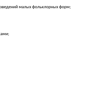
оизведений малых фольклорных форм;
ками;