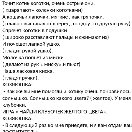
Точит котик коготки, очень острые они,
( «царапают» коленки коготками)
А кошачьи лапочки, мягкие , как тряпочки.
( плавно выставляют вперед ,то одну, то другую руку)
Спрячет коготки в подушки
( широко расставляют пальцы и сжимают их)
И почешет лапкой ушко.
( гладит рукой ушко).
Молочка попьет из миски
( делают из рук « миску» и пьют)
Наша ласковая киска.
( гладят ручки).
ХОЗЯЮШКА:
- Как же вы мне помогли и котику очень понравилось с
солнышко. Солнышко какого цвета? ( желтое). У меня е
клубочки.
ИГРА « НАЙДИ КЛУБОЧЕК ЖЕЛТОГО ЦВЕТА».
ХОЗЯЮШКА:
- В следующий раз ко мне приедете, и я вам отдам ва