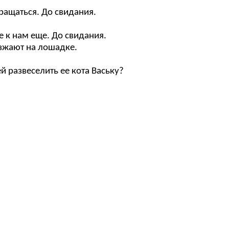
звращаться. До свидания.
е к нам еще. До свидания.
езжают на лошадке.
й развеселить ее кота Ваську?