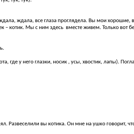
ук, тук, тук).
ак ждала, ждала, все глаза проглядела. Вы мои хорошие
к – котик. Мы с ним здесь вместе живем. Только вот б
ь.
ота, где у него глазки, носик , усы, хвостик, лапы). Пог
лял. Развеселили вы котика. Он мне на ушко говорит, чт