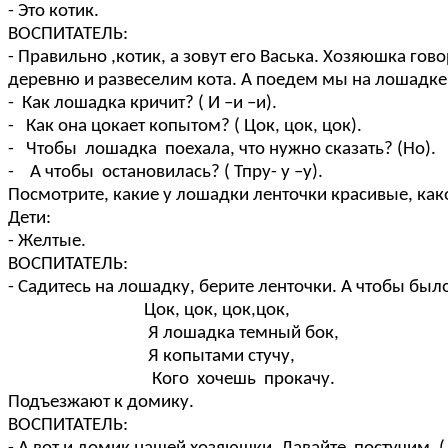
- Это котик.
ВОСПИТАТЕЛЬ:
- Правильно ,котик, а зовут его Васька. Хозяюшка гов
деревню и развеселим кота. А поедем мы на лошадке
- Как лошадка кричит? ( И –и –и).
- Как она цокает копытом? ( Цок, цок, цок).
- Чтобы лошадка поехала, что нужно сказать? (Но).
- А чтобы остановилась? ( Тпру- у –у).
Посмотрите, какие у лошадки ленточки красивые, как
Дети:
- Желтые.
ВОСПИТАТЕЛЬ:
- Садитесь на лошадку, берите ленточки. А чтобы было
Цок, цок, цок,цок,
Я лошадка темный бок,
Я копытами стучу,
Кого хочешь прокачу.
Подъезжают к домику.
ВОСПИТАТЕЛЬ: