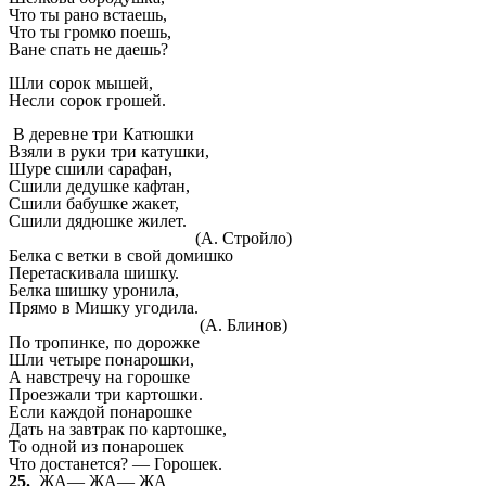
Что ты рано встаешь,
Что ты громко поешь,
Ване спать не даешь?
Шли сорок мышей,
Несли сорок грошей.
В деревне три Катюшки
Взяли в руки три катушки,
Шуре сшили сарафан,
Сшили дедушке кафтан,
Сшили бабушке жакет,
Сшили дядюшке жилет.
(А. Стройло)
Белка с ветки в свой домишко
Перетаскивала шишку.
Белка шишку уронила,
Прямо в Мишку угодила.
(А. Блинов)
По тропинке,
по дорожке
Шли четыре понарошки,
А навстречу
на горошке
Проезжали
три картошки.
Если каждой понарошке
Дать на завтрак по картошке,
То одной
из понарошек
Что достанется? —
Горошек.
25.
ЖА— ЖА— ЖА