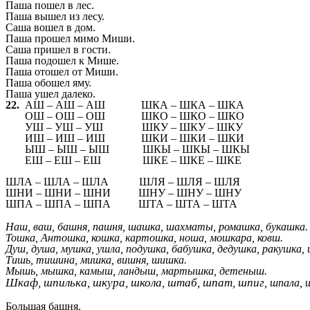
Паша пошел в лес.
Паша вышел из лесу.
Саша вошел в дом.
Паша прошел мимо Миши.
Саша пришел в гости.
Паша подошел к Мише.
Паша отошел от Миши.
Паша обошел яму.
Паша ушел далеко.
22.
АШ – АШ – АШ ШКА – ШКА – ШКА
ОШ – ОШ – ОШ ШКО – ШКО – ШКО
УШ – УШ – УШ ШКУ – ШКУ – ШКУ
ИШ – ИШ – ИШ ШКИ – ШКИ – ШКИ
ЫШ – ЫШ – ЫШ ШКЫ – ШКЫ – ШКЫ
ЕШ – ЕШ – ЕШ ШКЕ – ШКЕ – ШКЕ
ШЛА – ШЛА – ШЛА ШЛЯ – ШЛЯ – ШЛЯ
ШНИ – ШНИ – ШНИ ШНУ – ШНУ – ШНУ
ШПА – ШПА – ШПА ШТА – ШТА – ШТА
Наш, ваш, башня, пашня, шашка, шахматы, ромашка, букашка.
Тошка, Антошка, кошка, картошка, ноша, мошкара, ковш.
Душ, душа, мушка, ушла, подушка, бабушка, дедушка, ракушка, 
Тишь, тишина, мишка, вишня, шишка.
Мышь, мышка, камыш, ландыш, мартышка, детеныш.
Шкаф, шпилька, шкура, школа, штаб, шпат, шпиг,
шпала, 
Большая башня.