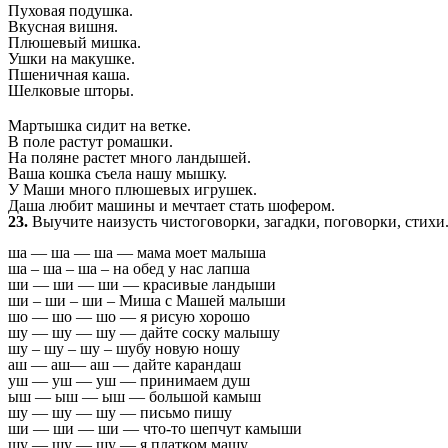
Пуховая подушка.
Вкусная вишня.
Плюшевый мишка.
Ушки на макушке.
Пшеничная каша.
Шелковые шторы.
Мартышка сидит на ветке.
В поле растут ромашки.
На поляне растет много ландышей.
Ваша кошка съела нашу мышку.
У Маши много плюшевых игрушек.
Даша любит машины и мечтает стать шофером.
23.
Выучите наизусть чистоговорки, загадки, поговор
ки, стихи
ша — ша — ша — мама моет малыша
ша – ша – ша – на обед у нас лапша
ши — ши — ши — красивые ландыши
ши – ши – ши – Миша с Машей малыши
шо — шо — шо — я рисую хорошо
шу — шу — шу — дайте соску малышу
шу – шу – шу – шубу новую ношу
аш — аш— аш — дайте карандаш
уш — уш — уш — принимаем душ
ыш — ыш — ыш — большой камыш
шу — шу — шу — письмо пишу
ши — ши — ши — что-то шепчут камыши
шу — шу — шу — я платком машу