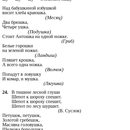
Над бабушкиной избушкой
висит хлеба краюшка.
(Месяц)
Два брюшка,
Четыре ушка.
(Подушка)
Стоит Антошка на одной ножке.
(Гриб)
Белые горошки
на зеленой ножке.
(Ландыш)
Пляшет крошка,
А всего одна ножка.
(Волчок)
Попадут в ловушку
И комар, и мушка.
(Лягушка)
24.
В тишине лесной глуши
Шепот к шороху спешит.
Шепот к шороху спешит,
Шепот по лесу шуршит.
(В. Суслов)
Петушок, петушок,
Золотой гребешок,
Масляна головушка,
Шелкова бородушка,