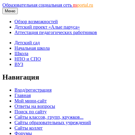
Образовательная социальная сеть
ns
portal.ru
Меню
Обзор возможностей
Детский проект «Алые паруса»
Аттестация педагогических работников
Детский сад
Начальная школа
Школа
НПО и СПО
ВУЗ
Навигация
Вход/регистрация
Главная
Мой мини-сайт
Ответы на вопросы
Поиск по сайту
Сайты классов, групп, кружков...
Сайты образовательных учреждений
Сайты коллег
Форумы