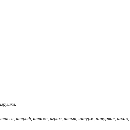
игрушка.
штурм, штурвал, шкив, 
штанга, штраф, штамп, играм, штык,