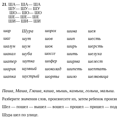
21
. ША— ША— ША
ШУ— ШУ— ШУ
ШО— ШО— ШО
ШЕ— ШЕ— ШЕ
ШИ— ШИ— ШИ
шар
Шура
шорох
шина
шея
шаг
шут
шов
шип
шесть
шалун
шум
шок
ширь
шерсть
шакал
шуба
шоссе
шить
шелуха
шатер
шутка
шофер
ширма
шелест
шарик
шумный
шоколад
шипеть
шептать
шапка
шустрый
шорты
шило
шелковица
Паша, Маша, Глаша, каша, мышь, камыш, голыш, малыш.
Разберите значения слов, произнесите их, затем ребенок произ
Шел — пошел — вышел — вошел — прошел — пришел — подо
Шура шел по улице.