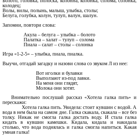
Болото, головка, полоска, колонна, колонка, солома, солонка,
колодец;
Волы, вилы, полынь, малыш, улыбка, столы;
Белуга, голубка, колун, тулуп, валун, шалун.
Запомни, повтори слова:
Акула – белуга – улыбка – болото
Палатка – халат – тулуп – солома
Пиала – салат – столы – солонка
Игра «1-2-5» – улыбка, пиала, пиалка.
Выучи, отгадай загадку и назови слова со звуком Л из нее:
Вот иголки и булавки
Выползают из-под лавки.
На меня они глядят,
Молока они хотят.
Внимательно послушай рассказ «Хотела галка пить» и
перескажи:
Хотела галка пить. Увидела: стоит кувшин с водой. А
вода в нем была на самом дне. Галка скакала, скакала – все без
толку. Никак не смогла галка достать воду. И стала галка
кидать в кувшин камешки. Кидала, кидала и накидала
столько, что вода поднялась и галка смогла напиться. Какая
умная галка!