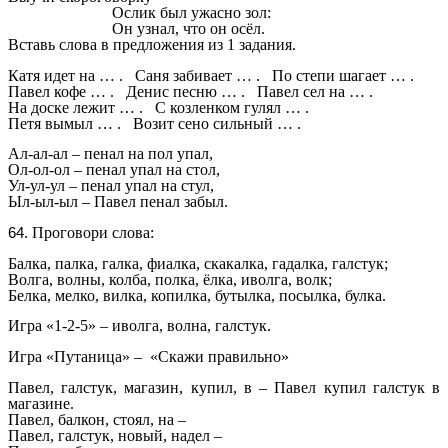
Ослик был ужасно зол:
Он узнал, что он осёл.
Вставь слова в предложения из 1 задания.
Катя идет на … . Саня забивает … . По степи шагает … .
Павел кофе … . Денис песню … . Павел сел на … .
На доске лежит … . С козленком гулял … .
Петя вымыл … . Возит сено сильный … .
Ал-ал-ал – пенал на пол упал,
Ол-ол-ол – пенал упал на стол,
Ул-ул-ул – пенал упал на стул,
Ыл-ыл-ыл – Павел пенал забыл.
Проговори слова:
Балка, палка, галка, фиалка, скакалка, гадалка, галстук;
Волга, волны, колба, полка, ёлка, иволга, волк;
Белка, мелко, вилка, копилка, бутылка, посылка, булка.
Игра «1-2-5» – иволга, волна, галстук.
Игра «Путаница» – «Скажи правильно»
Павел, галстук, магазин, купил, в – Павел купил галстук в
магазине.
Павел, балкон, стоял, на –
Павел, галстук, новый, надел –