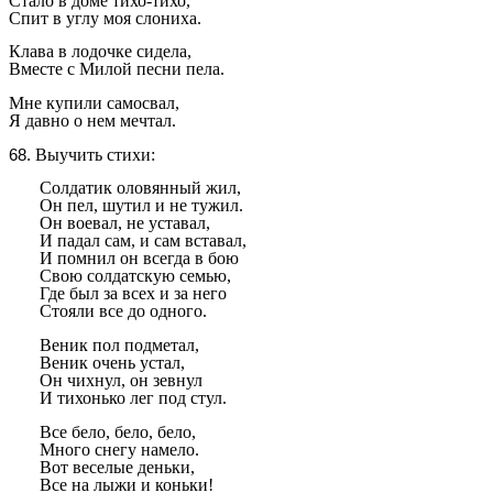
Стало в доме тихо-тихо,
Спит в углу моя слониха.
Клава в лодочке сидела,
Вместе с Милой песни пела.
Мне купили самосвал,
Я давно о нем мечтал.
Выучить стихи:
Солдатик оловянный жил,
Он пел, шутил и не тужил.
Он воевал, не уставал,
И падал сам, и сам вставал,
И помнил он всегда в бою
Свою солдатскую семью,
Где был за всех и за него
Стояли все до одного.
Веник пол подметал,
Веник очень устал,
Он чихнул, он зевнул
И тихонько лег под стул.
Все бело, бело, бело,
Много снегу намело.
Вот веселые деньки,
Все на лыжи и коньки!