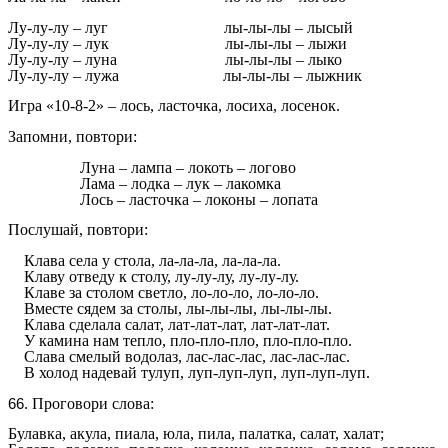
Лу-лу-лу – луг лы-лы-лы – лысый
Лу-лу-лу – лук лы-лы-лы – лыжи
Лу-лу-лу – луна лы-лы-лы – лыко
Лу-лу-лу – лужа лы-лы-лы – лыжник
Игра «10-8-2» – лось, ласточка, лосиха, лосенок.
Запомни, повтори:
Луна – лампа – локоть – логово
Лама – лодка – лук – лакомка
Лось – ласточка – локоны – лопата
Послушай, повтори:
Клава села у стола, ла-ла-ла, ла-ла-ла.
Клаву отведу к столу, лу-лу-лу, лу-лу-лу.
Клаве за столом светло, ло-ло-ло, ло-ло-ло.
Вместе сядем за столы, лы-лы-лы, лы-лы-лы.
Клава сделала салат, лат-лат-лат, лат-лат-лат.
У камина нам тепло, пло-пло-пло, пло-пло-пло.
Слава смелый водолаз, лас-лас-лас, лас-лас-лас.
В холод надевай тулуп, луп-луп-луп, луп-луп-луп.
Проговори слова:
Булавка, акула, пиала, юла, пила, палатка, салат, халат;