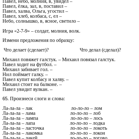
Павел, небо, молния, в, увидел –
Павел, ёлка, зал, в, поставил –
Павел, халва, Ольга, угостил –
Павел, хлеб, колбаса, с, ел –
Небо, солнышко, в, ясное, светило –
Игра «2-7-9» – солдат, молния, волк.
Измени предложения по образцу:
Что делает (сделает)? Что делал (сделал)?
Михаил повяжет галстук. – Михаил повязал галстук.
Павел ходит на футбол. –
Михаил забивает гол. –
Нил поймает галку. –
Павел купит колбасу и халву. –
Михаил стоит на балконе. –
Павел увидит вулкан. –
Произнеси слоги и слова:
Ла-ла-ла – лак ло-ло-ло – лом
Ла-ла-ла – лама ло-ло-ло – лоб
Ла-ла-ла – лампа ло-ло-ло – лось
Ла-ла-ла – лапа ло-ло-ло – лодка
Ла-ла-ла – ласточка ло-ло-ло – локоть
Ла-ла-ла – лакомка ло-ло-ло – локон
Ла-ла-ла – лакей ло-ло-ло – логово