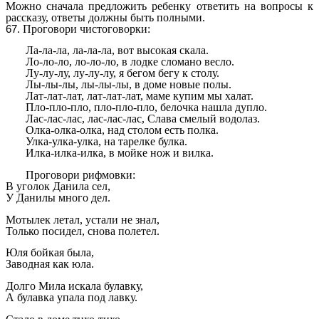
Можно сначала предложить ребенку ответить на вопросы к
рассказу, ответы должны быть полными.
Проговори чистоговорки:
Ла-ла-ла, ла-ла-ла, вот высокая скала.
Ло-ло-ло, ло-ло-ло, в лодке сломано весло.
Лу-лу-лу, лу-лу-лу, я бегом бегу к столу.
Лы-лы-лы, лы-лы-лы, в доме новые полы.
Лат-лат-лат, лат-лат-лат, маме купим мы халат.
Пло-пло-пло, пло-пло-пло, белочка нашла дупло.
Лас-лас-лас, лас-лас-лас, Слава смелый водолаз.
Олка-олка-олка, над столом есть полка.
Улка-улка-улка, на тарелке булка.
Илка-илка-илка, в мойке нож и вилка.
Проговори рифмовки:
В уголок Данила сел,
У Данилы много дел.
Мотылек летал, устали не знал,
Только посидел, снова полетел.
Юля бойкая была,
Заводная как юла.
Долго Мила искала булавку,
А булавка упала под лавку.